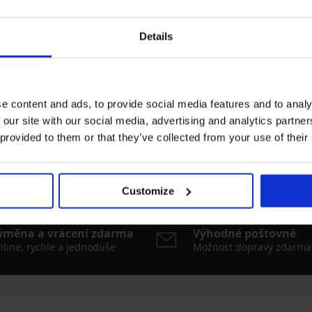
nit vysoké
a
Details
e content and ads, to provide social media features and to analy
 our site with our social media, advertising and analytics partn
 provided to them or that they’ve collected from your use of their
y
Nejčastěji vybírané barvy
spade
VOXX
černá
vícebarevná
bílá
modrá
Customize
ýměna a vrácení zdarma
Výhodné poštovné
line, rychle a jednoduše
Možnost dopravy zdarma