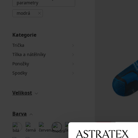
parametry
modrá
Kategorie
Trička
Tílka a nátělníky
Ponožky
Spodky
Velikost
Barva
-40%