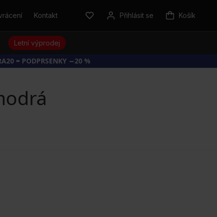
vrácení
Kontakt
Přihlásit se
Košík
y
Letní výprodej
RA20 = PODPRSENKY −20 %
modrá