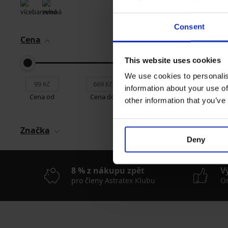
Funkční ponožky Gra
Sleva
Původní cen
221 Kč
369 Kč
Consent
Cena
This website uses cookies
We use cookies to personalis
information about your use of
Cena od
Cena do
other information that you’ve
Nejoblíbenější značk
Ysabel Mora
Black
Značka
Deny
8 % z nákupu zpět
V
pro členy Astratex Klubu
On