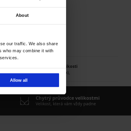
About
se our traffic. We also share
ers who may combine it with
 services.
Nejčastěji vybírané velikosti
43-46
39-42
M
XL
Allow all
Chytrý průvodce velikostmi
Velikost, která vám vždy padne