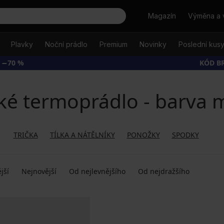
Hledat
Magazín
Výměna a 
Plavky
Noční prádlo
Premium
Novinky
Poslední kus
 −70 %
KÓD B
ké termoprádlo - barva 
TRIČKA
TÍLKA A NÁTĚLNÍKY
PONOŽKY
SPODKY
jší
Nejnovější
Od nejlevnějšího
Od nejdražšího