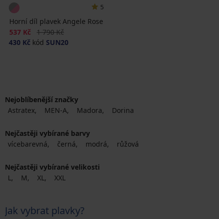
5
Horní díl plavek Angele Rose
Sleva
Původní cena
537 Kč
1 790 Kč
430 Kč
kód
SUN20
Nejoblíbenější značky
Astratex
MEN-A
Madora
Dorina
Nejčastěji vybírané barvy
vícebarevná
černá
modrá
růžová
Nejčastěji vybírané velikosti
L
M
XL
XXL
Jak vybrat plavky?