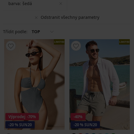
barva:
šedá
Odstranit všechny parametry
Třídit podle:
TOP
LIMITED
LIMITED
Výprodej
-70%
-40%
-20 % SUN20
-20 % SUN20