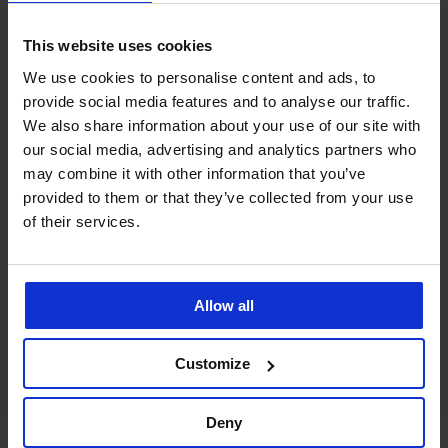
5
Spodní díl plavek Laurence
Spodní díl plavek Celeste
Plus
This website uses cookies
Noir
Sleva
Původní cena
Sleva
Původní cena
300 Kč
999 Kč
639 Kč
799 Kč
We use cookies to personalise content and ads, to
240 Kč
kód
SUN20
511 Kč
kód
SUN20
provide social media features and to analyse our traffic.
We also share information about your use of our site with
our social media, advertising and analytics partners who
may combine it with other information that you’ve
provided to them or that they’ve collected from your use
of their services.
Allow all
Customize
Výprodej
-70%
Deny
-20 % SUN20