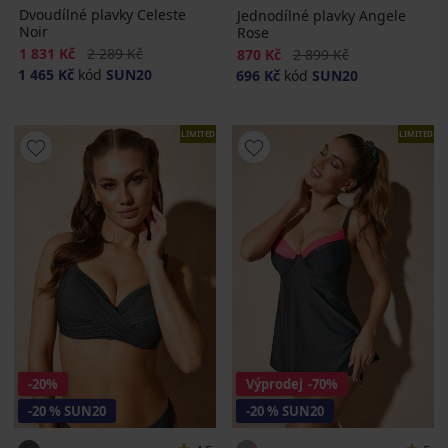
Dvoudílné plavky Celeste
Jednodílné plavky Angele
Noir
Rose
Sleva
Původní cena
1 831 Kč
2 289 Kč
Sleva
Původní cena
870 Kč
2 899 Kč
1 465 Kč
kód
SUN20
696 Kč
kód
SUN20
LIMITED
LIMITED
-20%
Výprodej
-70%
-20 % SUN20
-20 % SUN20