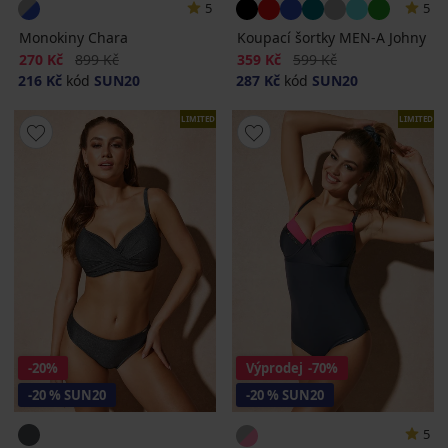
5
5
Monokiny Chara
Koupací šortky MEN-A Johny
Sleva
Původní cena
Sleva
Původní cena
270 Kč
899 Kč
359 Kč
599 Kč
216 Kč
kód
SUN20
287 Kč
kód
SUN20
LIMITED
LIMITED
-20%
Výprodej
-70%
-20 % SUN20
-20 % SUN20
5