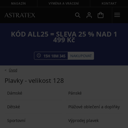
MAGAZÍN
VÝMĚNA A VRÁCENÍ
KONTAKT
KÓD ALL25 = SLEVA 25 % NAD 1
499 Kč
NAKUPOVAT
15
H
18
M
33
S
Úvod
Plavky - velikost 128
Dámské
Pánské
Dětské
Plážové oblečení a doplňky
Sportovní
Výprodej plavek