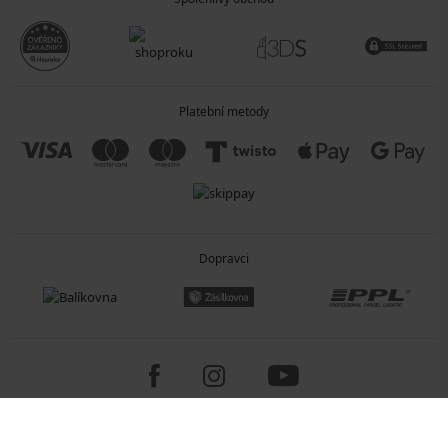
můžete docílit velmi ženského vzhledu. Slušet vám budou vysoko
vykrojené kalhotky a brazilky, Push-Up plavky, asymetrické střihy a
zdobení v podobě šňůrek, volánů či prostřihů.
Postava typu přesýpací hodiny
Máte-li od přírody plnější prsa, štíhlý pas a širší boky, pak se pyšníte
postavou, kterou si přeje mnoho žen po celém světě. Nebojte se ukázat
Platební metody
u vody své přednosti a zdůraznit ženské křivky. Pomůžou vám k tomu
plavky s podprsenkou v bardot stylu, plavky s tanga kalhotkami, bikiny
se zavazováním za krk nebo jednodílné plavky s prostřihy.
TIP:
Přečtěte si náš článek a objevte, jaké plavky budou slušet vašim
křivkám.
Pánské plavky
Do čeho u vody obléknout muže, aby se cítili pohodlně?
Dopravci
Koupací šortky:
vypadají skvěle na každém typu postavy, bývají
podšité jemnou síťovinou a zajistí tak pohodlí i bez spodního prádla.
Velice oblíbené jsou pánské koupací kraťasy s dvojitou gumou.
Boxerky:
díky svému úzkému střihu jsou skvělé na plavání, letní i vodní
sporty, protože přilnou k tělu a neomezují v pohybu.
Slipy:
slipové plavky jsou nestárnoucí klasikou, navíc pánům umožní
maximální opálení.
Váháte mezi slipy a boxerkami? Zvolte kompromis - boxerky s extra
Copyright 2005-2026 © ASTRATEX a.s.
krátkými nohavičkami.
Programia - internetové obchody