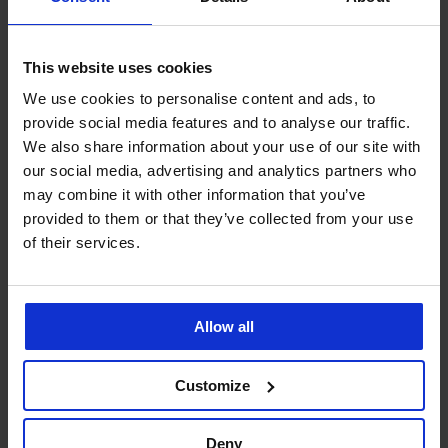
-30%
-40%
This website uses cookies
We use cookies to personalise content and ads, to
provide social media features and to analyse our traffic.
Chlapecké koupací šortky
Chlapecké koupací šortky
We also share information about your use of our site with
Shark
Marine
Sleva
Původní cena
Sleva
Původní cena
258 Kč
369 Kč
221 Kč
369 Kč
our social media, advertising and analytics partners who
may combine it with other information that you’ve
provided to them or that they’ve collected from your use
of their services.
Allow all
Customize
Deny