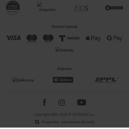
vykrojené kalhotky a brazilky, Push-Up plavky, asymetrické střihy a
zdobení v podobě šňůrek, volánů či prostřihů.
Postava typu přesýpací hodiny
Máte-li od přírody plnější prsa, štíhlý pas a širší boky, pak se pyšníte
postavou, kterou si přeje mnoho žen po celém světě. Nebojte se ukázat
Platební metody
u vody své přednosti a zdůraznit ženské křivky. Pomůžou vám k tomu
plavky s podprsenkou v bardot stylu, plavky s tanga kalhotkami, bikiny
se zavazováním za krk nebo jednodílné plavky s prostřihy.
TIP:
Přečtěte si náš článek a objevte, jaké plavky budou slušet vašim
křivkám.
Pánské plavky
Do čeho u vody obléknout muže, aby se cítili pohodlně?
Dopravci
Koupací šortky:
vypadají skvěle na každém typu postavy, bývají
podšité jemnou síťovinou a zajistí tak pohodlí i bez spodního prádla.
Velice oblíbené jsou pánské koupací kraťasy s dvojitou gumou.
Boxerky:
díky svému úzkému střihu jsou skvělé na plavání, letní i vodní
sporty, protože přilnou k tělu a neomezují v pohybu.
Slipy:
slipové plavky jsou nestárnoucí klasikou, navíc pánům umožní
maximální opálení.
Váháte mezi slipy a boxerkami? Zvolte kompromis - boxerky s extra
Copyright 2005-2026 © ASTRATEX a.s.
krátkými nohavičkami.
Programia - internetové obchody
Dětské plavky