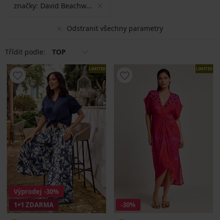
značky:
David Beachwear
Odstranit všechny parametry
Třídit podle:
TOP
LIMITED
LIMITED
Výprodej
-30%
1+1 ZDARMA
-30%