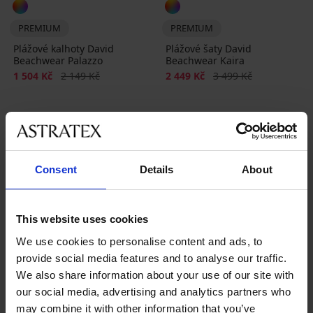
PREMIUM
PREMIUM
Plážové kalhoty David
Plážové šaty David
Beachwear Palazzo
Beachwear Kaira
Sleva
Původní cena
Sleva
Původní cena
1 504 Kč
2 149 Kč
2 449 Kč
3 499 Kč
Consent
Details
About
Nejoblíbenější značky
This website uses cookies
Astratex
Dorina
MEN-A
Volin
We use cookies to personalise content and ads, to
provide social media features and to analyse our traffic.
Nejčastěji vybírané barvy
We also share information about your use of our site with
vícebarevná
černá
modrá
růžová
our social media, advertising and analytics partners who
may combine it with other information that you’ve
Nejčastěji vybírané velikosti