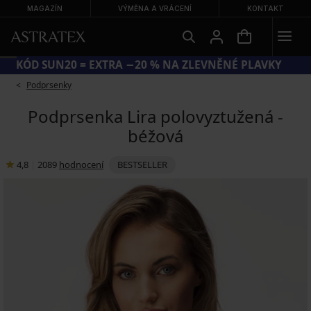
MAGAZÍN
VÝMĚNA A VRÁCENÍ
KONTAKT
KÓD SUN20 = EXTRA −20 % NA ZLEVNĚNÉ PLAVKY
Podprsenky
Podprsenka Lira polovyztužená -
béžová
4,8
|
2089
hodnocení
BESTSELLER