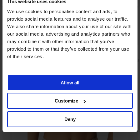
This website uses cookies
We use cookies to personalise content and ads, to
provide social media features and to analyse our traffic.
We also share information about your use of our site with
Výprodej
our social media, advertising and analytics partners who
Sleva -30%
may combine it with other information that you’ve
provided to them or that they’ve collected from your use
4,8
4,9
of their services.
á
Podprsenka Jenny nevyztužená
Podprsenka 
902 Kč
999 Kč
1 289 Kč
Allow all
Ze stejné kolekce
Customize
Deny
Výprodej
-20%
-40%
Výprodej
Výprodej
-50%
Výprodej
Výprodej
Výprodej
-40%
Výprodej
-70%
-70%
-30%
-40%
-70%
LIMITED
LIMITED
LIMITED
LIMITED
LIMITED
4,6
4,8
5
5
4,5
4,9
4,8
4,8
4,7
4,9
4,9
4,5
5
4,5
4,6
4,5
4,8