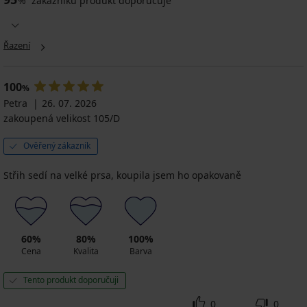
%
zákazníků produkt doporučuje
Řazení
100
%
Petra
26. 07. 2026
zakoupená velikost 105/D
Ověřený zákazník
Střih sedí na velké prsa, koupila jsem ho opakovaně
60%
80%
100%
Cena
Kvalita
Barva
Tento produkt doporučuji
0
0