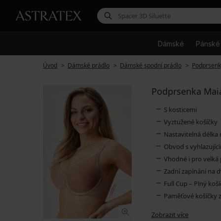
Dámské
Pánské
Úvod
Dámské prádlo
Dámské spodní prádlo
Podprsenk
Podprsenka Maia 
S kosticemi
Vyztužené košíčky
Nastavitelná délka
Obvod s vyhlazujíc
Vhodné i pro velká 
Zadní zapínání na d
Full Cup – Plný koš
Paměťové košíčky z 
Zobrazit více