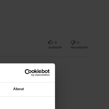
0
0
souhlasím
nesouhlasím
About