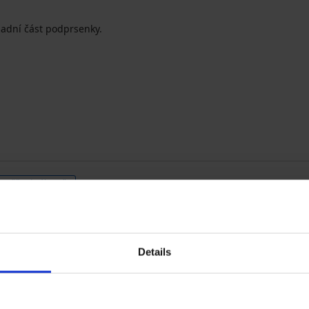
adní část podprsenky.
Ověřený zákazník
odlná.
Details