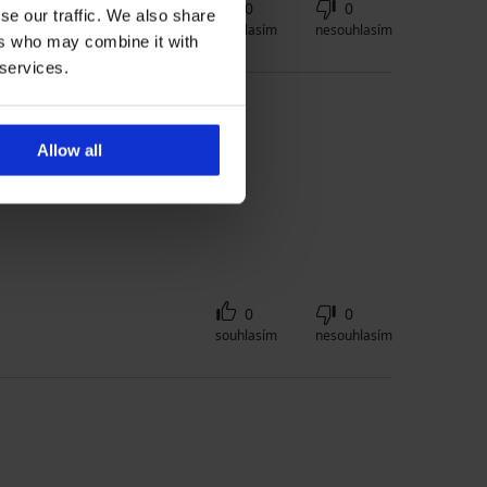
0
0
se our traffic. We also share
souhlasím
nesouhlasím
ers who may combine it with
 services.
Allow all
0
0
souhlasím
nesouhlasím