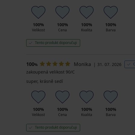
100%
100%
100%
100%
Velikost
Cena
Kvalita
Barva
Tento produkt doporučuji
100
Monika
31. 07. 2026
%
zakoupená velikost 90/C
super, krásně sedí
100%
100%
100%
100%
Velikost
Cena
Kvalita
Barva
Tento produkt doporučuji