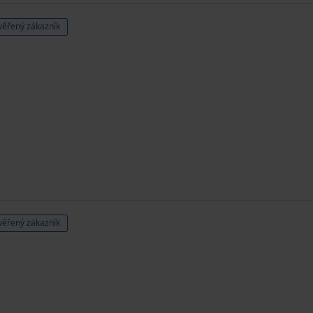
věřený zákazník
věřený zákazník