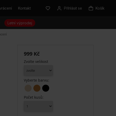
vrácení
Kontakt
Přihlásit se
Košík
y
Letní výprodej
ocení
999 Kč
Zvolte velikost
Vyberte barvu:
Počet kusů: