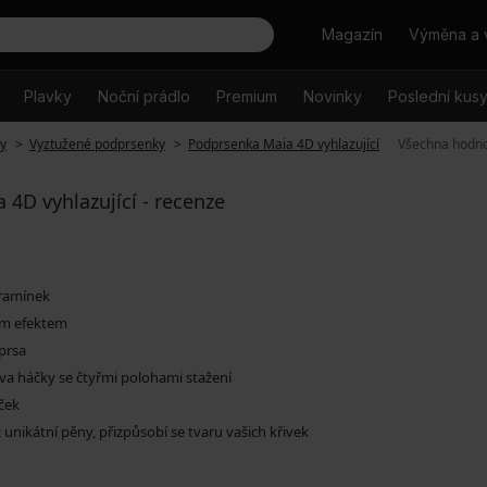
Hledat
Magazín
Výměna a 
Plavky
Noční prádlo
Premium
Novinky
Poslední kus
y
Vyztužené podprsenky
Podprsenka Maia 4D vyhlazující
Všechna hodn
4D vyhlazující - recenze
 ramínek
ím efektem
prsa
va háčky se čtyřmi polohami stažení
íček
unikátní pěny, přizpůsobí se tvaru vašich křivek