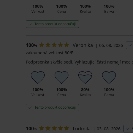
100%
100%
100%
100%
Velikost
Cena
Kvalita
Barva
Tento produkt doporučuji
100
Veronika
06. 08. 2026
%
zakoupená velikost 80/E
Podprsenka skvěle sedí. Vyhlazující části nemají moc 
100%
100%
80%
100%
Velikost
Cena
Kvalita
Barva
Tento produkt doporučuji
100
Ludmila
03. 08. 2026
%