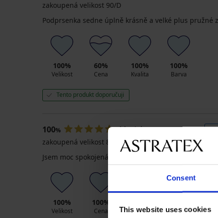
zakoupená velikost 90/D
Podprsenka sedne úplně krásně a velké plus pružné z
100%
60%
100%
100%
Velikost
Cena
Kvalita
Barva
Tento produkt doporučuji
100
Markéta
03. 08. 2026
%
zakoupená velikost 80/B
Jsem moc spokojená, podprsenka sedí krásně, je poh
Consent
100%
100%
100%
100%
This website uses cookies
Velikost
Cena
Kvalita
Barva