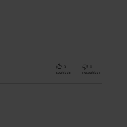
0
0
souhlasím
nesouhlasím