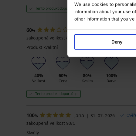
We use cookies to personalis
Tento produkt doporučuji
information about your use of
other information that you’ve
60
Alice
03. 08. 2026
Ověřen
%
zakoupená velikost 85/E
Deny
Produkt kvalitní
40%
60%
80%
100%
Velikost
Cena
Kvalita
Barva
Tento produkt doporučuji
100
Jana
31. 07. 2026
Ověře
%
zakoupená velikost 90/C
Skvělý