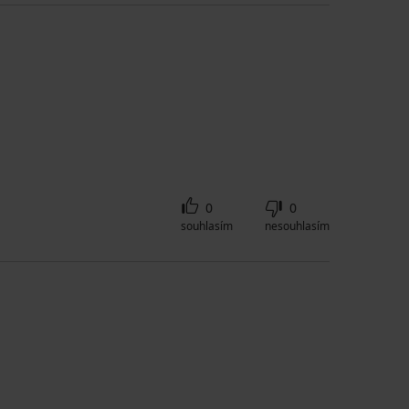
0
0
souhlasím
nesouhlasím