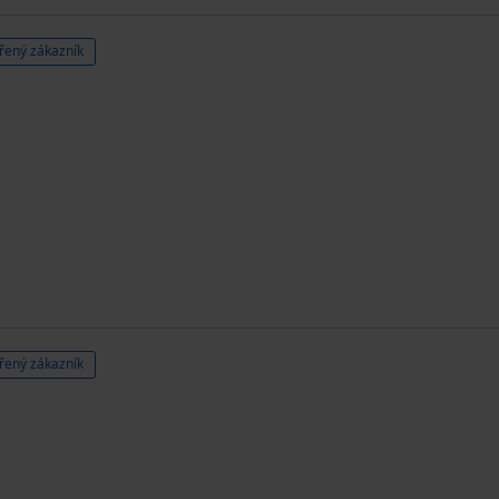
řený zákazník
řený zákazník