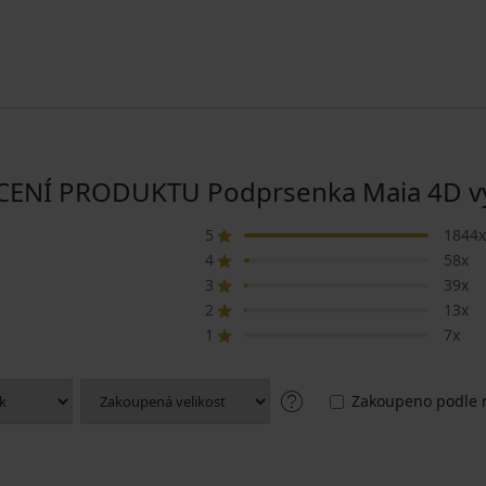
NÍ PRODUKTU Podprsenka Maia 4D vyh
5
1844x
4
58x
3
39x
2
13x
1
7x
Zakoupeno podle r