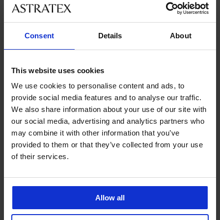
Nejoblíbenější značky
Astratex
Selene
Dorina
Sassa
Consent
Details
About
Nejčastěji vybírané barvy
černá
béžová
bílá
růžová
This website uses cookies
We use cookies to personalise content and ads, to
Nejčastěji vybírané velikosti
provide social media features and to analyse our traffic.
L
M
XL
XXL
We also share information about your use of our site with
our social media, advertising and analytics partners who
may combine it with other information that you’ve
provided to them or that they’ve collected from your use
Výměna a vrácení
8 % z nákupu zpět
of their services.
zdarma
Chytrý průvodce
Výhodné poštovné
velikostmi
Allow all