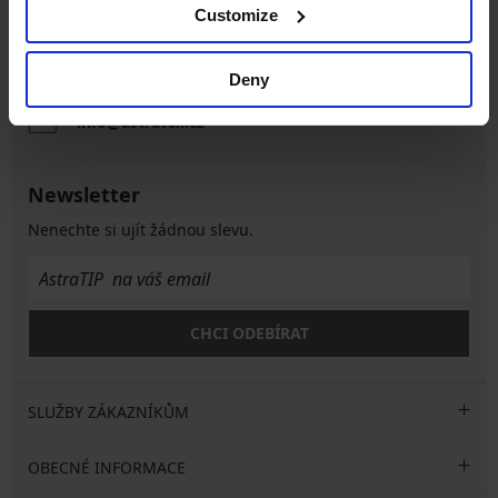
Zákaznická podpora
Customize
V pracovních dnech od 8:00 do 17:00
Deny
491 204 304
info@astratex.cz
Newsletter
Nenechte si ujít žádnou slevu.
CHCI ODEBÍRAT
SLUŽBY ZÁKAZNÍKŮM
OBECNÉ INFORMACE