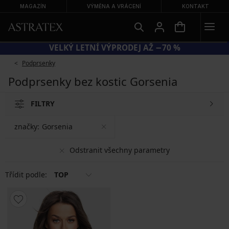
MAGAZÍN
VÝMĚNA A VRÁCENÍ
KONTAKT
EXTRA −20 % NA ZLEVNĚNÉ PLAVKY
VELKÝ 
Podprsenky
Podprsenky bez kostic Gorsenia
FILTRY
značky:
Gorsenia
Odstranit všechny parametry
Třídit podle:
TOP