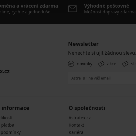
ýměna a vrácení zdarma
Výhodné poštovné
line, rychle a jednoduše
Možnost dopravy zdarma
Newsletter
Nenechte si ujít žádnou slevu
novinky
akce
sl
x.cz
 informace
O společnosti
likostí
Astratex.cz
 platba
Kontakt
 podmínky
Kariéra