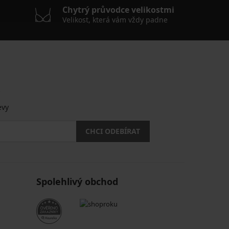
Chytrý průvodce velikostmi
Velikost, která vám vždy padne
.
evy
CHCI ODEBÍRAT
Spolehlivý obchod