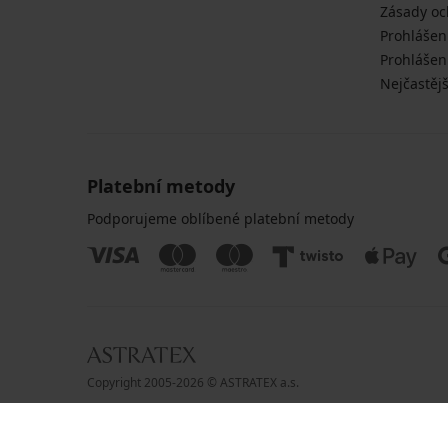
Zásady oc
Prohlášen
Prohlášení
Nejčastějš
Platební metody
Podporujeme oblíbené platební metody
Copyright 2005-2026 © ASTRATEX a.s.