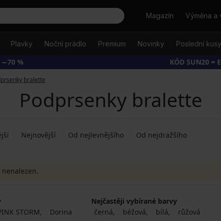
Hledat
Magazín
Výměna a 
Plavky
Noční prádlo
Premium
Novinky
Poslední kus
 −70 %
KÓD SUN20 = 
prsenky bralette
Podprsenky bralette
jší
Nejnovější
Od nejlevnějšího
Od nejdražšího
 nenalezen.
y
Nejčastěji vybírané barvy
PINK STORM
Dorina
černá
béžová
bílá
růžová