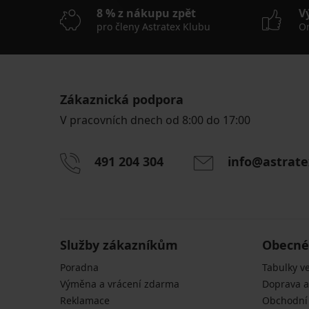
8 % z nákupu zpět
V
pro členy Astratex Klubu
On
Zákaznická podpora
V pracovních dnech od 8:00 do 17:00
491 204 304
info@astrate
Služby zákazníkům
Obecné
Poradna
Tabulky ve
Výměna a vrácení zdarma
Doprava a
Reklamace
Obchodní