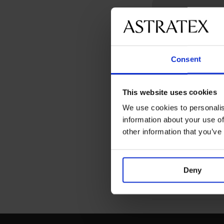
Consent
This website uses cookies
3+1 ZDARMA
We use cookies to personalis
Bestseller
information about your use of
other information that you’ve
Klasické kalhotky
Bamboo Nature se
Deny
širokým bokem
369 Kč