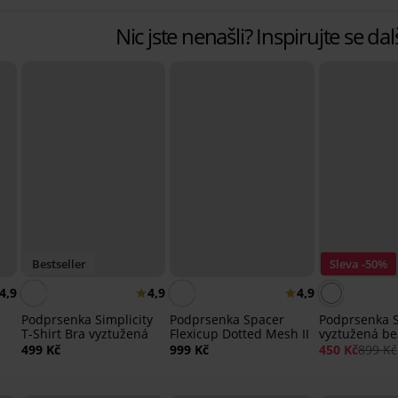
Nic jste nenašli? Inspirujte se d
Bestseller
Sleva -50%
4,9
4,9
4,9
Podprsenka Simplicity
Podprsenka Spacer
Podprsenka So
T-Shirt Bra vyztužená
Flexicup Dotted Mesh II
vyztužená bez
499 Kč
999 Kč
450 Kč
899 Kč