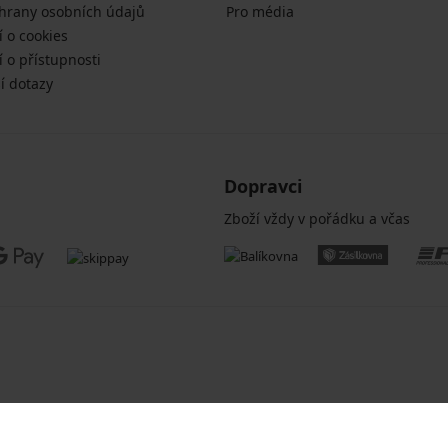
hrany osobních údajů
Pro média
í o cookies
 o přístupnosti
í dotazy
Dopravci
Zboží vždy v pořádku a včas