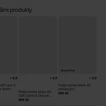
alšími produkty
Bestseller
4,9
4,9
4,9
ft Lace II
Podprsenka Maia 4D
 kostic
vyhlazující
Podprsenka Maia 4D
999 Kč
Soft Control Deluxe
vyztužená
999 Kč