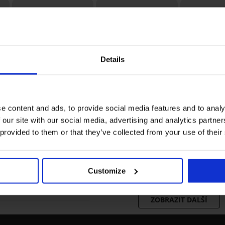
Details
3+1 ZDARM
e content and ads, to provide social media features and to analy
Bestseller
Bestseller
 our site with our social media, advertising and analytics partn
4,6
4,9
4,9
 provided to them or that they’ve collected from your use of their
Podprsenka Push
Stahovací kal
Perfect Bardot
Simple Push-
Podprsenka Carmen
vyztužená
vysokým pas
1 299 Kč
399 Kč
Basic vyztužená
Customize
849 Kč
ZOBRAZIT DALŠÍ