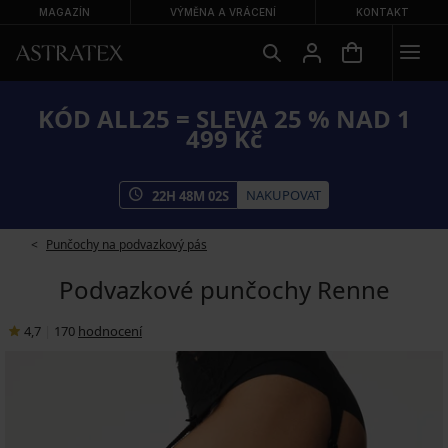
MAGAZÍN
VÝMĚNA A VRÁCENÍ
KONTAKT
KÓD ALL25 = SLEVA 25 % NAD 1
499 Kč
NAKUPOVAT
22
H
48
M
02
S
Punčochy na podvazkový pás
Podvazkové punčochy Renne
4,7
|
170
hodnocení