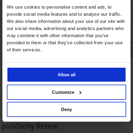
We use cookies to personalise content and ads, to
provide social media features and to analyse our traffic.
We also share information about your use of our site with
our social media, advertising and analytics partners who
may combine it with other information that you’ve
provided to them or that they’ve collected from your use
-25% ALL25
-25% ALL25
of their services.
2+1 ZDARMA
2+1 ZDARM
4,1
4,9
Puntina
Punčochové kalhoty Comfort 50 DEN
Punčochové
Allow all
269 Kč
249 Kč
202 Kč
187 Kč
kód:
ALL25
kód:
Customize
Deny
HODNOCENÍ PRODUKTU Podvazkové
punčochy Renne
2+1 ZDARMA
2+1 ZDARMA
2+1 ZDARMA
-25 % ALL25
-25 % ALL25
-25 % ALL25