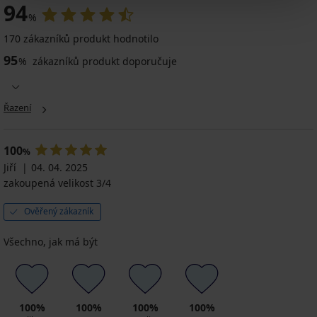
94
%
4,8
5
170 zákazníků produkt hodnotilo
Samodržící
Samodržící
95
punčochy
punčochy
%
zákazníků produkt doporučuje
Bethanie
Nebbia
10
799
Samodržící
DEN
Kč
punčochy
Řazení
279
akce
Lorenza
Kč
2+1
8
akce
DEN
ZDARMA
100
%
2+1
229
599
Jiří
ZDARMA
04. 04. 2025
Kč
Kč
209
zakoupená velikost 3/4
kód
akce
Kč
ALL25
2+1
kód
Ověřený zákazník
ZDARMA
ALL25
172
Kč
Všechno, jak má být
kód
ALL25
100%
100%
100%
100%