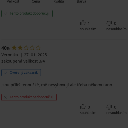
Velikost
Cena
Kvalita
Barva
Tento produkt doporučuji
1
0
souhlasím
nesouhlasím
40
%
Veronika
27. 01. 2025
zakoupená velikost 3/4
Ověřený zákazník
Jsou příliš tenoučké, mě nevyhovují ale třeba někomu ano.
Tento produkt nedoporučuji
0
0
souhlasím
nesouhlasím