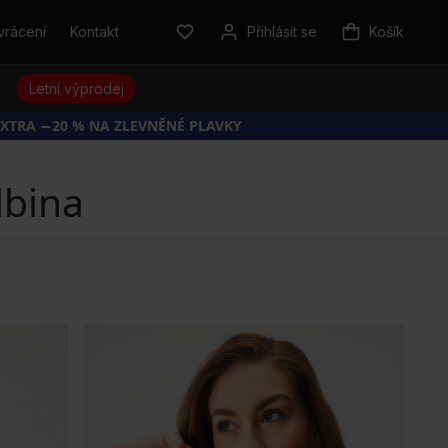
vrácení
Kontakt
Přihlásit se
Košík
y
Letní výprodej
EXTRA −20 % NA ZLEVNĚNÉ PLAVKY
lbina