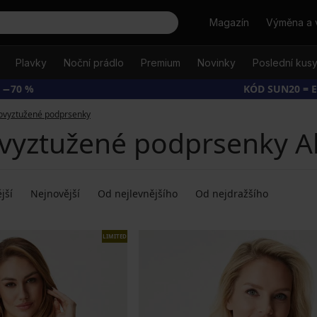
Hledat
Magazín
Výměna a 
Plavky
Noční prádlo
Premium
Novinky
Poslední kus
 −70 %
KÓD SUN20 = 
ovyztužené podprsenky
vyztužené podprsenky A
jší
Nejnovější
Od nejlevnějšího
Od nejdražšího
LIMITED