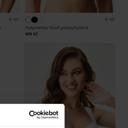
4,5
4,8
á
Podprsenka Siluet polovyztužená
999 Kč