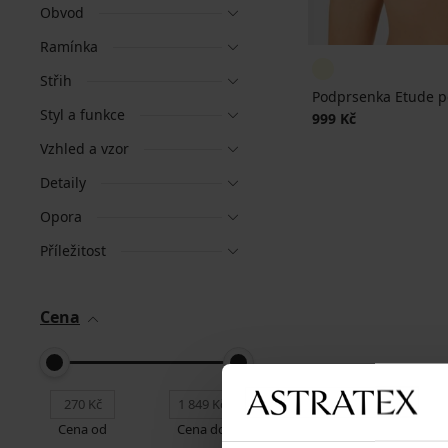
Obvod
Ramínka
Střih
Podprsenka Etude p
Styl a funkce
999 Kč
Vzhled a vzor
Detaily
Opora
Příležitost
Cena
Cena od
Cena do