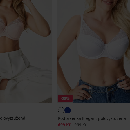
-28%
olovyztužená
Podprsenka Elegant polovyztužená
Sleva
Původní cena
699 Kč
969 Kč