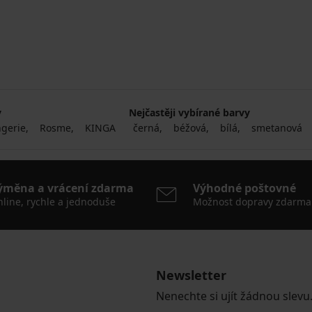
y
Nejčastěji vybírané barvy
gerie
Rosme
KINGA
černá
béžová
bílá
smetanová
ýměna a vrácení zdarma
Výhodné poštovné
line, rychle a jednoduše
Možnost dopravy zdarma
Newsletter
Nenechte si ujít žádnou slevu