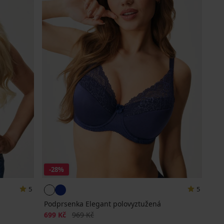
-28%
5
5
Podprsenka Elegant polovyztužená
Sleva
Původní cena
699 Kč
969 Kč