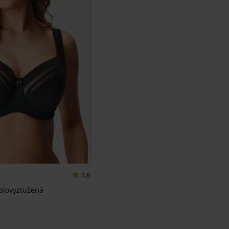
4,8
olovyztužená