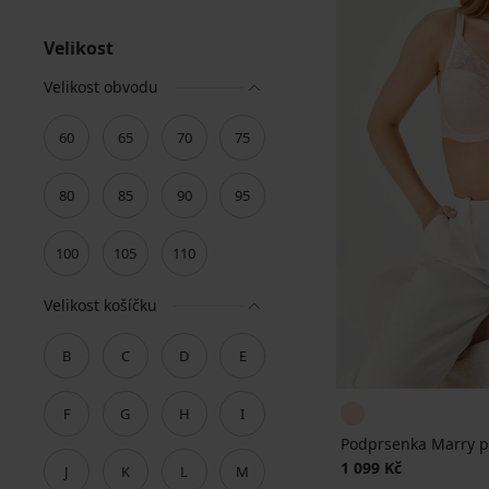
Velikost
Velikost obvodu
60
65
70
75
80
85
90
95
100
105
110
Velikost košíčku
B
C
D
E
F
G
H
I
Podprsenka Marry p
1 099 Kč
J
K
L
M