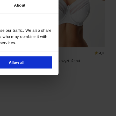
About
se our traffic. We also share
ers who may combine it with
 services.
4,8
Podprsenka Siluet polovyztužená
Allow all
999 Kč