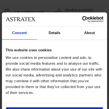
Výměna a vrácení
8 % z nákupu zpět
zdarma
Chytrý průvodce
Výhodné poštovné
velikostmi
Consent
Details
About
Zákaznická podpora
This website uses cookies
V pracovních dnech od 8:00 do 17:00
We use cookies to personalise content and ads, to
provide social media features and to analyse our traffic.
491 204 304
We also share information about your use of our site with
info@astratex.cz
our social media, advertising and analytics partners who
may combine it with other information that you’ve
provided to them or that they’ve collected from your use
Newsletter
of their services.
Nenechte si ujít žádnou slevu.