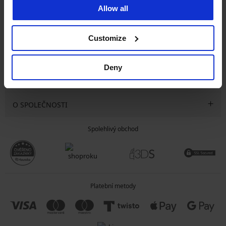
Allow all
CHCI ODEBÍRAT
Customize
SLUŽBY ZÁKAZNÍKŮM
Deny
OBECNÉ INFORMACE
O SPOLEČNOSTI
Spolehlivý obchod
Platební metody