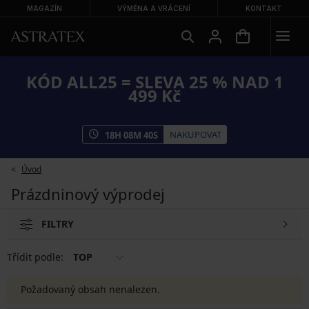
MAGAZÍN
VÝMĚNA A VRÁCENÍ
KONTAKT
KÓD ALL25 = SLEVA 25 % NAD 1
499 Kč
NAKUPOVAT
18
H
08
M
40
S
Úvod
Prázdninový výprodej
FILTRY
Třídit podle:
TOP
Požadovaný obsah nenalezen.