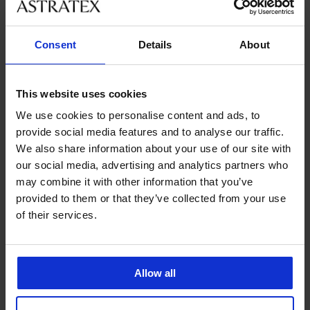
velikostmi
Consent
Details
About
Zákaznická podpora
V pracovních dnech od 8:00 do 17:00
This website uses cookies
491 204 304
We use cookies to personalise content and ads, to
info@astratex.cz
provide social media features and to analyse our traffic.
We also share information about your use of our site with
Newsletter
our social media, advertising and analytics partners who
may combine it with other information that you’ve
Nenechte si ujít žádnou slevu.
provided to them or that they’ve collected from your use
of their services.
CHCI ODEBÍRAT
Allow all
SLUŽBY ZÁKAZNÍKŮM