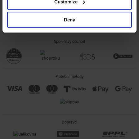
Customize
OBECNÉ INFORMACE
Deny
O SPOLEČNOSTI
Spolehlivý obchod
Platební metody
Dopravci