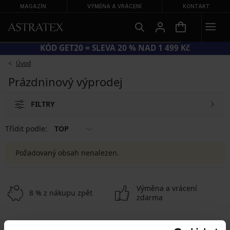
MAGAZÍN
VÝMĚNA A VRÁCENÍ
KONTAKT
KÓD GET20 = SLEVA 20 % NAD 1 499 Kč
Úvod
Prázdninový výprodej
FILTRY
Třídit podle:
TOP
Požadovaný obsah nenalezen.
Výměna a vrácení
8 % z nákupu zpět
zdarma
Chytrý průvodce
Výhodné poštovné