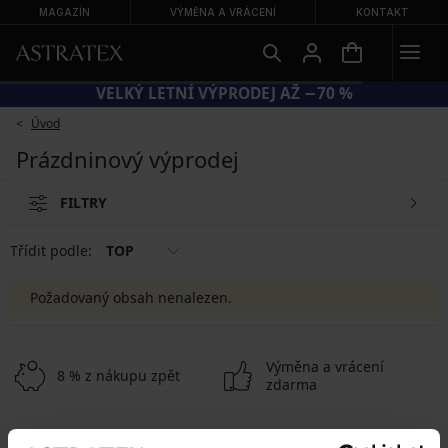
MAGAZÍN
VÝMĚNA A VRÁCENÍ
KONTAKT
VELKÝ LETNÍ VÝPRODEJ AŽ −70 %
Úvod
Prázdninový výprodej
FILTRY
Třídit podle:
TOP
Požadovaný obsah nenalezen.
Výměna a vrácení
8 % z nákupu zpět
zdarma
Chytrý průvodce
Výhodné poštovné