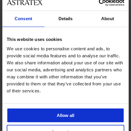
velikostmi
Consent
Details
About
Zákaznická podpora
V pracovních dnech od 8:00 do 17:00
This website uses cookies
491 204 304
We use cookies to personalise content and ads, to
info@astratex.cz
provide social media features and to analyse our traffic.
We also share information about your use of our site with
Newsletter
our social media, advertising and analytics partners who
may combine it with other information that you’ve
Nenechte si ujít žádnou slevu.
provided to them or that they’ve collected from your use
of their services.
CHCI ODEBÍRAT
Allow all
SLUŽBY ZÁKAZNÍKŮM