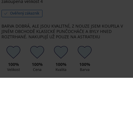
zakoupená velikost 4
Ověřený zákazník
BARVA DOBRÁ, ALE JSOU KVALITNÍ, Z NOUZE JSEM KOUPILA V
JINÉM OBCHODĚ KLASICKÉ PUNČOCHÁČE A BYLY HNED
ROZTRHANÉ. NAKUPUJÍ UŽ POUZE NA ASTRATEXU
100%
100%
100%
100%
Velikost
Cena
Kvalita
Barva
Tento produkt doporučuji
0
0
souhlasím
nesouhlasím
Výměna a vrácení
8 % z nákupu zpět