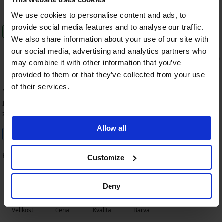
100%
100%
60%
100%
Velikost
Cena
Kvalita
Barva
We use cookies to personalise content and ads, to
provide social media features and to analyse our traffic.
Tento produkt doporučuji
We also share information about your use of our site with
0
0
our social media, advertising and analytics partners who
souhlasím
nesouhlasím
may combine it with other information that you’ve
provided to them or that they’ve collected from your use
of their services.
100
%
Iveta
18. 04. 2026
zakoupená velikost 3
Allow all
Ověřený zákazník
KVALITNÍ
Customize
Deny
100%
100%
100%
100%
Velikost
Cena
Kvalita
Barva