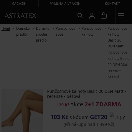
MAGAZÍN
VÝMĚNA A VRÁCENÍ
KONTAKT
Dámské
Dámské
Punčochové
Punčochové
Punčochové
Úvod
prádlo
spodní
zboží
kalhoty
kalhoty
prádlo
Basic 20
DEN Matt
Punčochové
kalhoty Basic
20 DEN Matt -
recenze -
béžová
Punčochové kalhoty Basic 20 DEN Matt -
recenze - béžová
akce
2+1 ZDARMA
129 Kč
103 Kč
GET20
s kódem
(Při nákupu nad 1 499 Kč)