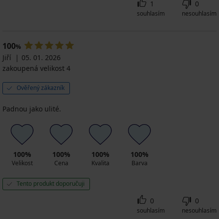
1
0
souhlasím
nesouhlasím
100
%
Jiří
05. 01. 2026
zakoupená velikost 4
Ověřený zákazník
Padnou jako ulité.
100%
100%
100%
100%
Velikost
Cena
Kvalita
Barva
Tento produkt doporučuji
0
0
souhlasím
nesouhlasím