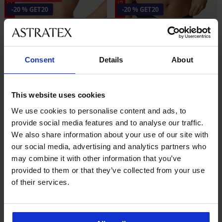
-20 % GET20
-20 % GET20
5
4,6
Sportovní podprsenka Shock
Sportovní podprsenka Shock
absorber Ultimate Run Bra...
Absorber Ultimate Run
Consent
Details
About
Sleva
Původní cena
1 399 Kč
1 999 Kč
1 999 Kč
1 119 Kč
kód
GET20
1 599 Kč
kód
GET20
This website uses cookies
We use cookies to personalise content and ads, to
provide social media features and to analyse our traffic.
We also share information about your use of our site with
our social media, advertising and analytics partners who
may combine it with other information that you’ve
provided to them or that they’ve collected from your use
of their services.