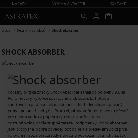
MAGAZÍN
VÝMĚNA A VRÁCENÍ
KONTAKT
Úvod
Seznam výrobců
Shock absorber
SHOCK ABSORBER
Počátky britské značky Shock Absorber sahají do poloviny 90. let.
Renomovaný výrobce sportovního oblečení, kalhotek a
sportovních podprsenek má do posledních detailů zmapovaný
pohyb prsou při pohybu. Proto ví, jak vytvořit podprsenku přesně
pro danou velikost poprsí a typ sportu. Míra opory je
odstupňována podle stupně zátěže. Podprsenky Shock Absorber
jsou prodyšné, dobře odvádějí pot od těla a především udrží prsa
na svém místě, nehrozí tedy nevratné poškození prsní tkáně, tak