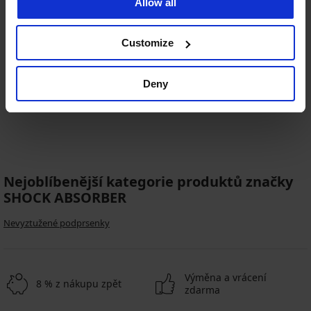
Allow all
-20 % GET20
4,7
Customize
Sportovní podprsenka Shock
Absorber Active D Navy
Deny
1 699 Kč
1 359 Kč
kód
GET20
Nejoblíbenější kategorie produktů značky
SHOCK ABSORBER
Nevyztužené podprsenky
Výměna a vrácení
8 % z nákupu zpět
zdarma