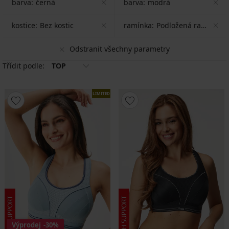
barva:
černá
barva:
modrá
kostice:
Bez kostic
ramínka:
Podložená ramínka
Odstranit všechny parametry
Třídit podle:
TOP
LIMITED
Výprodej
-30%