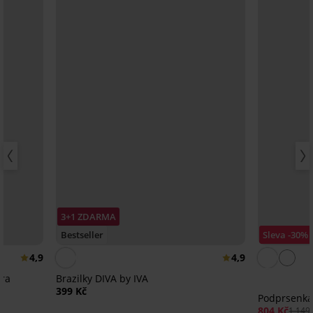
3+1 ZDARMA
Bestseller
Sleva -30%
4,9
4,9
Bra
Brazilky DIVA by IVA
399 Kč
Podprsenka
804 Kč
1 149