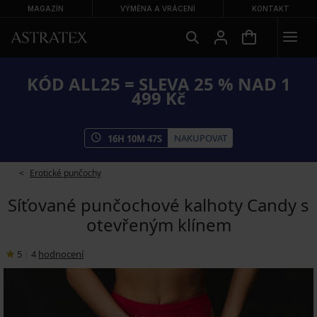
MAGAZÍN
VÝMĚNA A VRÁCENÍ
KONTAKT
KÓD ALL25 = SLEVA 25 % NAD 1
499 Kč
NAKUPOVAT
16
H
10
M
46
S
Erotické punčochy
Síťované punčochové kalhoty Candy s
otevřeným klínem
5
|
4
hodnocení