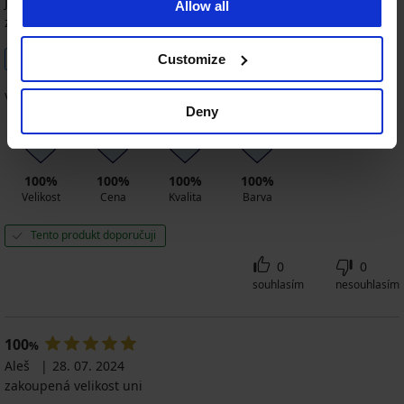
Jiří
11. 12. 2024
Allow all
zakoupená velikost uni
Ověřený zákazník
Customize
Vše v pořádku
Deny
100%
100%
100%
100%
Velikost
Cena
Kvalita
Barva
Tento produkt doporučuji
0
0
souhlasím
nesouhlasím
100
%
Aleš
28. 07. 2024
zakoupená velikost uni