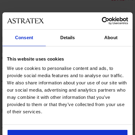
HODNOCENÍ PRODUKTU Síťované
Consent
Details
About
punčochové kalhoty Candy s
otevřeným klínem
This website uses cookies
100
We use cookies to personalise content and ads, to
%
provide social media features and to analyse our traffic.
4 zákazníků produkt hodnotilo
We also share information about your use of our site with
100
our social media, advertising and analytics partners who
%
zákazníků produkt doporučuje
may combine it with other information that you’ve
provided to them or that they’ve collected from your use
Řazení
of their services.
100
%