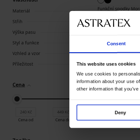
Funkční spodky Mor
Materiál
Sleva
Původní cen
449 Kč
749 Kč
Střih
Výška pasu
Styl a funkce
Consent
Vzhled a vzor
Příležitost
This website uses cookies
We use cookies to personalis
information about your use of
Cena
other information that you’ve
Nejoblíbenější značk
Gino
Enrico Coveri
Deny
Cena od
Cena do