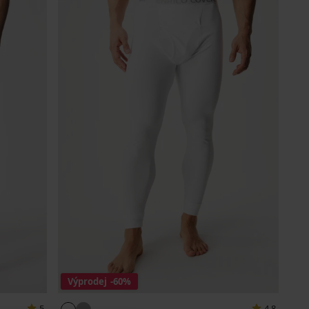
Výprodej
-60%
5
4,8