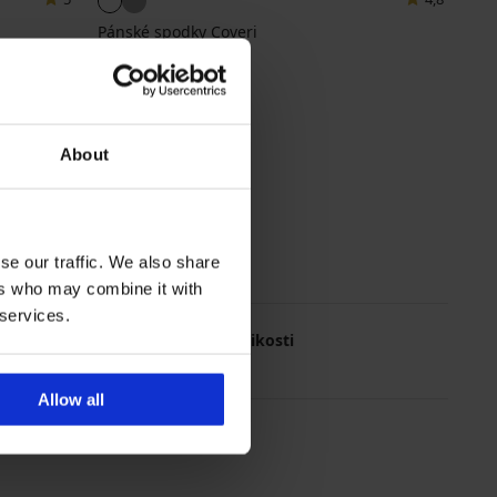
Pánské spodky Coveri
Sleva
Původní cena
240 Kč
599 Kč
About
se our traffic. We also share
ers who may combine it with
 services.
Nejčastěji vybírané velikosti
L
M
XXL
XL
Allow all