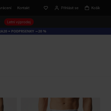
vrácení
Kontakt
Přihlásit se
Košík
y
Letní výprodej
RA20 = PODPRSENKY −20 %