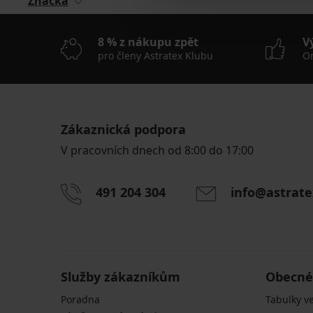
Značka
8 % z nákupu zpět
V
pro členy Astratex Klubu
On
Zákaznická podpora
V pracovních dnech od 8:00 do 17:00
491 204 304
info@astrate
Služby zákazníkům
Obecné
Poradna
Tabulky ve