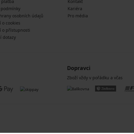
 platba
Kontakt
 podmínky
Kariéra
hrany osobních údajů
Pro média
í o cookies
 o přístupnosti
í dotazy
Dopravci
Zboží vždy v pořádku a včas