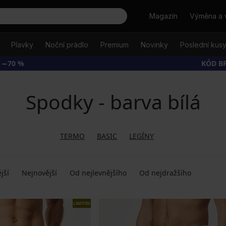
Hledat
Magazín
Výměna a 
Plavky
Noční prádlo
Premium
Novinky
Poslední kus
 −70 %
KÓD B
Spodky - barva bílá
TERMO
BASIC
LEGÍNY
jší
Nejnovější
Od nejlevnějšího
Od nejdražšího
LIMITED