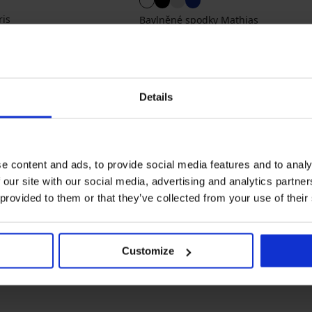
ris
Bavlněné spodky Mathias
a
Sleva
Původní cena
349 Kč
499 Kč
Details
e content and ads, to provide social media features and to analy
 our site with our social media, advertising and analytics partn
 provided to them or that they’ve collected from your use of their
y
Nejčastěji vybírané barvy
Ysabel Mora
černá
bílá
modrá
šedá
Customize