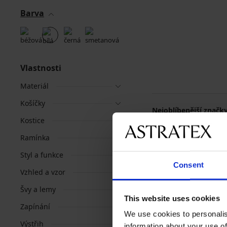
Barva
Vlastnosti
Materiál
Košíčky
Nejoblíbenější značk
Kostice
Astratex
Dorina
Ramínka
Styl a funkce
Consent
Vzhled a vzor
Švy a lemy
This website uses cookies
Zapínání
We use cookies to personalis
Výstřih
information about your use of