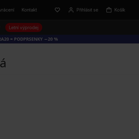
vrácení
Kontakt
Přihlásit se
Košík
y
Letní výprodej
RA20 = PODPRSENKY −20 %
lá