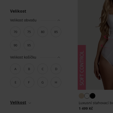
Velikost
Velikost obvodu
70
75
80
85
90
95
Velikost košíčku
A
B
C
D
E
F
G
H
Velikost
Luxusní stahovací bo
1 499 Kč