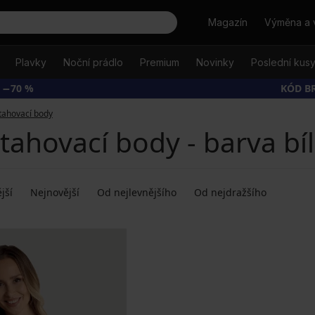
Hledat
Magazín
Výměna a 
Plavky
Noční prádlo
Premium
Novinky
Poslední kus
 −70 %
KÓD B
tahovací body
tahovací body - barva bí
jší
Nejnovější
Od nejlevnějšího
Od nejdražšího