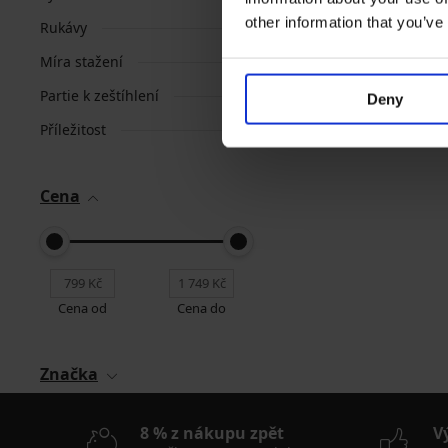
other information that you’ve
Rukávy
Míra stažení
Partie k zeštíhlení
Deny
Příležitost
Cena
Cena od
Cena do
Značka
8 % z nákupu zpět
V