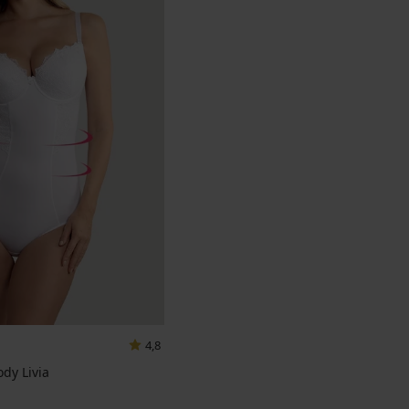
4,8
dy Livia