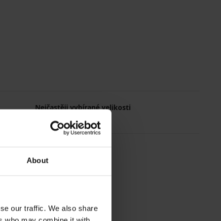
Nejčastěji vybírané velikosti
L
XL
M
XXL
About
se our traffic. We also share
ers who may combine it with