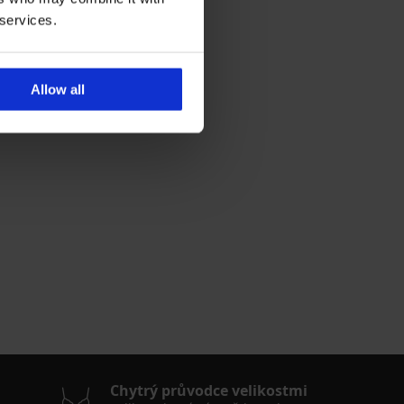
 services.
Allow all
Chytrý průvodce velikostmi