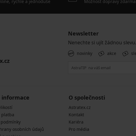
line, rychle a jednoduše
Možnost dopravy zdarma
Newsletter
Nenechte si ujít žádnou slevu
novinky
akce
sl
x.cz
 informace
O společnosti
likostí
Astratex.cz
 platba
Kontakt
 podmínky
Kariéra
hrany osobních údajů
Pro média