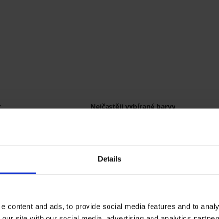
y
Nejčastěji vybírané barvy
Gorsenia
Ysabel Mora
béžová
černá
bílá
smetanová
Details
e content and ads, to provide social media features and to analy
 our site with our social media, advertising and analytics partn