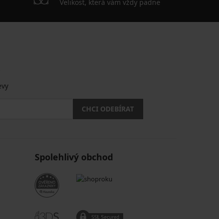
Velikost, která vám vždy padne
.
evy
CHCI ODEBÍRAT
Spolehlivý obchod