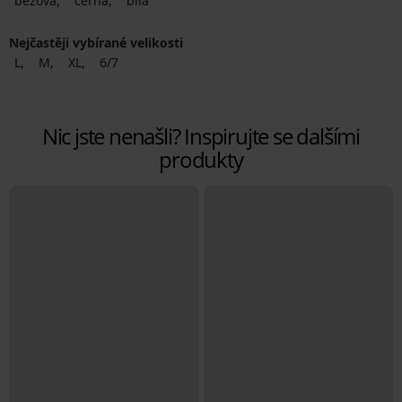
béžová
černá
bílá
Nejčastěji vybírané velikosti
L
M
XL
6/7
Nic jste nenašli? Inspirujte se dalšími
produkty