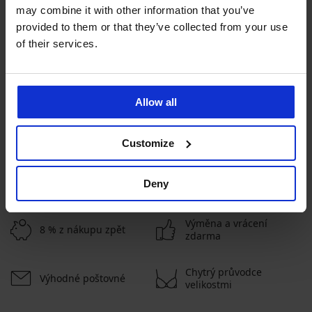
may combine it with other information that you’ve
provided to them or that they’ve collected from your use
-20% BRA20
-20% BRA20
of their services.
4,9
4,9
Podprsenka Spacer Flexicup
Dotted Mesh II
Podprsenka Maia 4D Soft
Allow all
999 Kč
Control Deluxe vyztužená
799 Kč
kód:
BRA20
999 Kč
799 Kč
kód:
BRA20
Customize
ZOBRAZIT DALŠÍ
Deny
Výměna a vrácení
8 % z nákupu zpět
zdarma
Chytrý průvodce
Výhodné poštovné
velikostmi