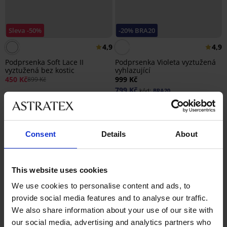
Sleva -50%
-20% BRA20
4,9
4,9
Podprsenka Soft Lace II
Podprsenka Violeta vyztužená
vyztužená bez kostic
vyhlazující
450 Kč
999 Kč
899 Kč
799 Kč
kód:
BRA20
Consent
Details
About
This website uses cookies
We use cookies to personalise content and ads, to
provide social media features and to analyse our traffic.
We also share information about your use of our site with
our social media, advertising and analytics partners who