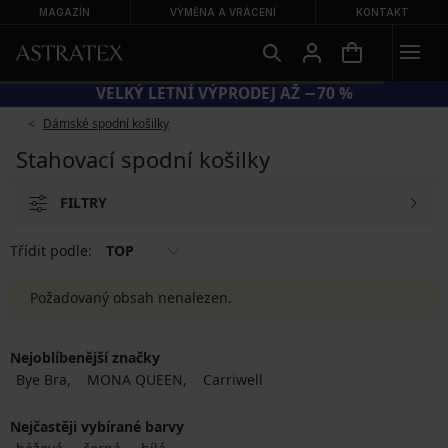
MAGAZÍN
VÝMĚNA A VRÁCENÍ
KONTAKT
VELKÝ LETNÍ VÝPRODEJ AŽ −70 %
Dámské spodní košilky
Stahovací spodní košilky
FILTRY
Třídit podle:
TOP
Požadovaný obsah nenalezen.
Nejoblíbenější značky
Bye Bra
MONA QUEEN
Carriwell
Nejčastěji vybírané barvy