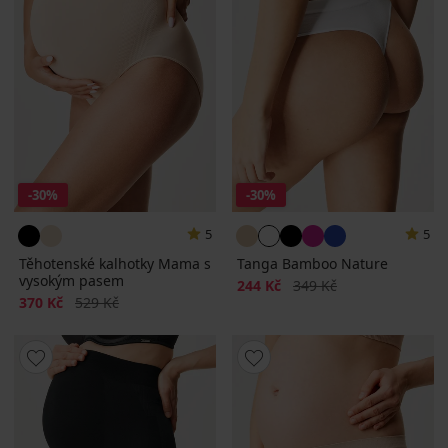
-30%
-30%
5
5
Těhotenské kalhotky Mama s
Tanga Bamboo Nature
vysokým pasem
Sleva
Původní cena
244 Kč
349 Kč
Sleva
Původní cena
370 Kč
529 Kč