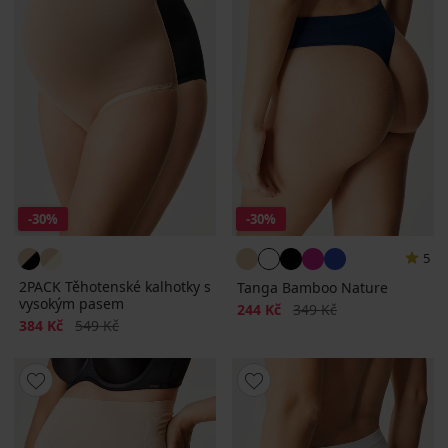
-30%
-30%
5
2PACK Těhotenské kalhotky s
Tanga Bamboo Nature
vysokým pasem
Sleva
Původní cena
244 Kč
349 Kč
Sleva
Původní cena
384 Kč
549 Kč