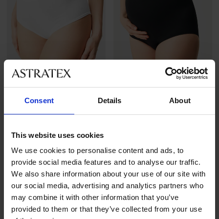
3+1 ZDARMA
-30%
Consent
Details
About
4,6
5
Těhotenské kalhotky Mama
BESTSELLER
This website uses cookies
Touch s vysokým pasem
Klasické kalhotky Bamboo
Sleva
Původní cena
279 Kč
399 Kč
We use cookies to personalise content and ads, to
Nature se širokým bokem
provide social media features and to analyse our traffic.
369 Kč
akce
3+1 ZDARMA
We also share information about your use of our site with
our social media, advertising and analytics partners who
may combine it with other information that you’ve
provided to them or that they’ve collected from your use