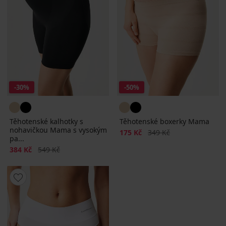
-30%
-50%
Těhotenské kalhotky s
Těhotenské boxerky Mama
nohavičkou Mama s vysokým
Sleva
Původní cena
175 Kč
349 Kč
pa...
Sleva
Původní cena
384 Kč
549 Kč