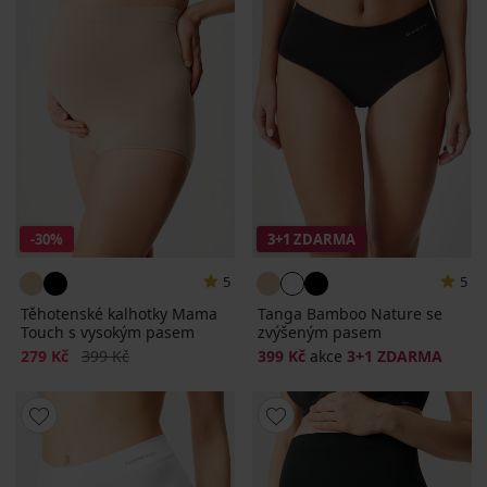
-30%
3+1 ZDARMA
5
5
Těhotenské kalhotky Mama
Tanga Bamboo Nature se
Touch s vysokým pasem
zvýšeným pasem
Sleva
Původní cena
279 Kč
399 Kč
399 Kč
akce
3+1 ZDARMA