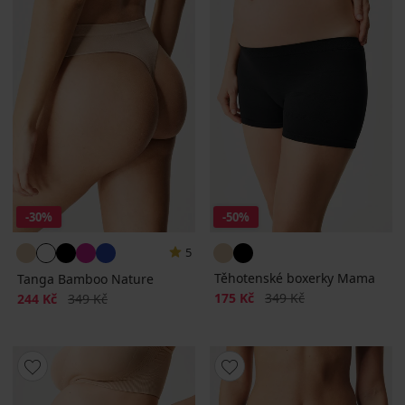
-30%
-50%
5
Těhotenské boxerky Mama
Tanga Bamboo Nature
Sleva
Původní cena
Sleva
Původní cena
175 Kč
349 Kč
244 Kč
349 Kč