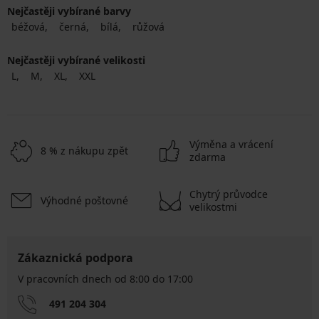
Nejčastěji vybírané barvy
béžová
černá
bílá
růžová
Nejčastěji vybírané velikosti
L
M
XL
XXL
Výměna a vrácení
8 % z nákupu zpět
zdarma
Chytrý průvodce
Výhodné poštovné
velikostmi
Zákaznická podpora
V pracovních dnech od 8:00 do 17:00
491 204 304