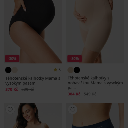
-30%
-30%
5
Těhotenské kalhotky s
Těhotenské kalhotky Mama s
nohavičkou Mama s vysokým
vysokým pasem
pa...
Sleva
Původní cena
370 Kč
529 Kč
Sleva
Původní cena
384 Kč
549 Kč