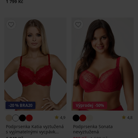
1 799 Kč
-20 % BRA20
Výprodej
-50%
4,9
4,8
Podprsenka Katia vyztužená
Podprsenka Sonata
s vyjímatelnými vycpávk...
nevyztužená