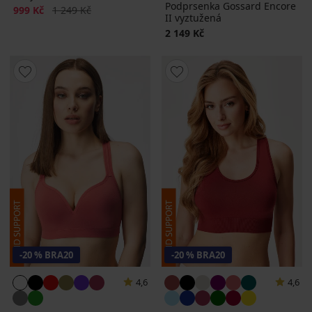
Podprsenka Gossard Encore
Sleva
Původní cena
999 Kč
1 249 Kč
II vyztužená
2 149 Kč
-20 % BRA20
-20 % BRA20
4,6
4,6