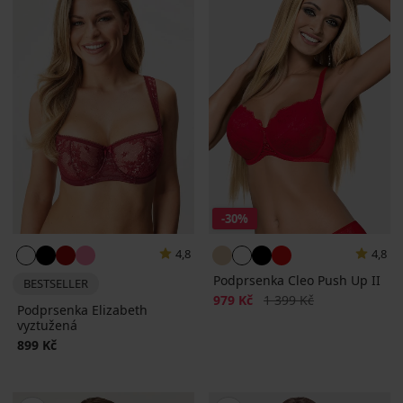
-30%
4,8
4,8
Podprsenka Cleo Push Up II
BESTSELLER
Sleva
Původní cena
979 Kč
1 399 Kč
Podprsenka Elizabeth
vyztužená
899 Kč