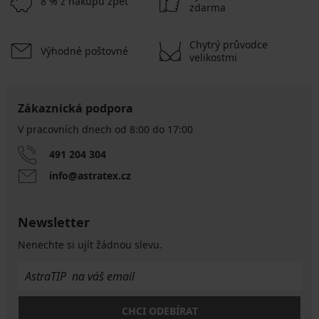
8 % z nákupu zpět
zdarma
Chytrý průvodce
Výhodné poštovné
velikostmi
Zákaznická podpora
V pracovních dnech od 8:00 do 17:00
491 204 304
info@astratex.cz
Newsletter
Nenechte si ujít žádnou slevu.
CHCI ODEBÍRAT