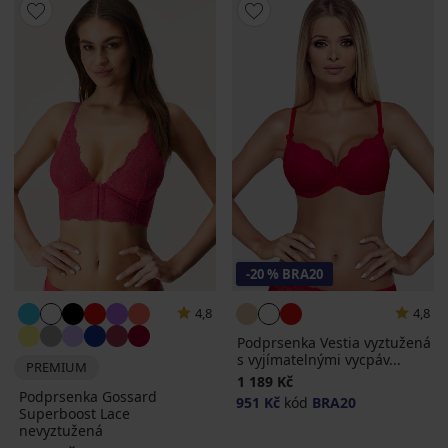
-20 % BRA20
4,8
4,8
Podprsenka Vestia vyztužená
s vyjímatelnými vycpáv...
PREMIUM
1 189 Kč
Podprsenka Gossard
951 Kč
kód
BRA20
Superboost Lace
nevyztužená