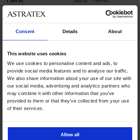
Sleva
Původní cena
1 349 Kč
800 Kč
1 599 Kč
1 079 Kč
kód
BRA20
Consent
Details
About
This website uses cookies
We use cookies to personalise content and ads, to
provide social media features and to analyse our traffic.
We also share information about your use of our site with
our social media, advertising and analytics partners who
may combine it with other information that you’ve
provided to them or that they’ve collected from your use
of their services.
-40%
Výprodej
-40%
4,9
4,7
Podprsenka Angelia New
Podprsenka Cassi vyztužená
Allow all
s vyjímatelnými vycpávk...
Sleva
Původní cena