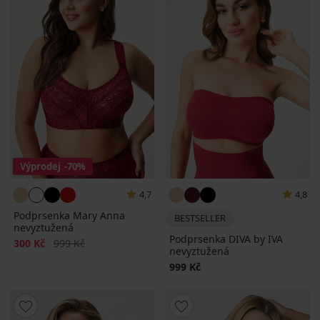
Výprodej
-70%
4,7
4,8
Podprsenka Mary Anna
BESTSELLER
nevyztužená
Podprsenka DIVA by IVA
Sleva
Původní cena
300 Kč
999 Kč
nevyztužená
999 Kč