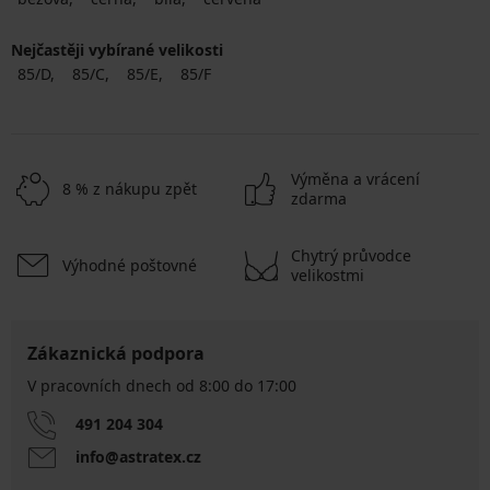
Nejčastěji vybírané velikosti
85/D
85/C
85/E
85/F
Výměna a vrácení
8 % z nákupu zpět
zdarma
Chytrý průvodce
Výhodné poštovné
velikostmi
Zákaznická podpora
V pracovních dnech od 8:00 do 17:00
491 204 304
info@astratex.cz