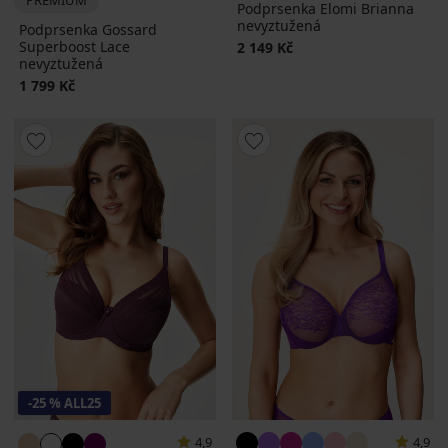
Podprsenka Elomi Brianna
nevyztužená
Podprsenka Gossard
Superboost Lace
2 149 Kč
nevyztužená
1 799 Kč
-25 % ALL25
4,9
4,9