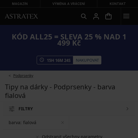
MAGAZÍN
VÝMĚNA A VRÁCENÍ
KONTAKT
KÓD ALL25 = SLEVA 25 % NAD 1
499 Kč
NAKUPOVAT
15
H
16
M
24
S
Podprsenky
Tipy na dárky - Podprsenky - barva
fialová
FILTRY
barva:
fialová
Odstranit všechny parametry