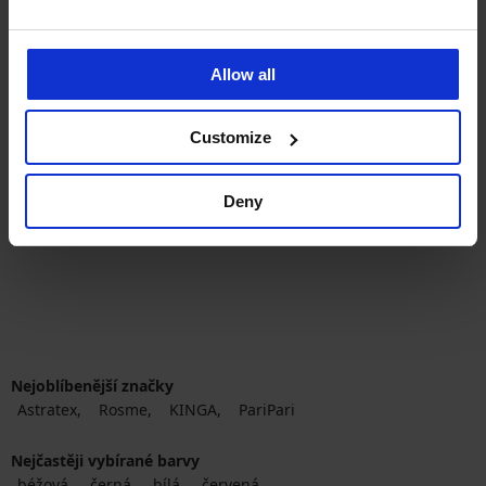
-25 % ALL25
-25 % ALL25
4,6
4,6
Allow all
Sportovní podprsenka ONLY
Play Martine
Sportovní podprsenka ONLY
Customize
799 Kč
Play Daisy
599 Kč
kód
ALL25
599 Kč
449 Kč
kód
ALL25
Deny
Nejoblíbenější značky
Astratex
Rosme
KINGA
PariPari
Nejčastěji vybírané barvy
béžová
černá
bílá
červená