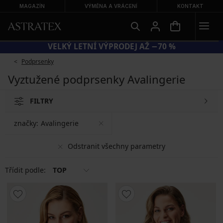
MAGAZÍN
VÝMĚNA A VRÁCENÍ
KONTAKT
EXTRA −20 % NA ZLEVNĚNÉ PLAVKY
VELKÝ 
Podprsenky
Vyztužené podprsenky Avalingerie
FILTRY
značky:
Avalingerie
Odstranit všechny parametry
Třídit podle:
TOP