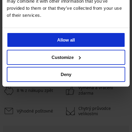
may combine it with other information that you’ve
provided to them or that they’ve collected from your use
Nejoblíbenější značky
of their services.
Astratex
Dorina
Sassa
Selene
Nejčastěji vybírané barvy
béžová
černá
smetanová
bílá
Allow all
Nejčastěji vybírané velikosti
Customize
85/D
85/C
80/D
80/E
Deny
Výměna a vrácení
8 % z nákupu zpět
zdarma
Chytrý průvodce
Výhodné poštovné
velikostmi