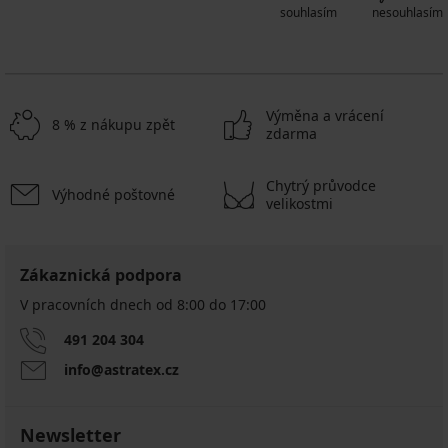
souhlasím
nesouhlasím
Výměna a vrácení
8 % z nákupu zpět
zdarma
Chytrý průvodce
Výhodné poštovné
velikostmi
Zákaznická podpora
V pracovních dnech od 8:00 do 17:00
491 204 304
info@astratex.cz
Newsletter