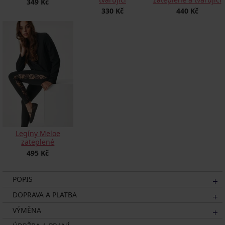
349 Kč
330 Kč
440 Kč
Legíny Meloe
zateplené
495 Kč
POPIS
DOPRAVA A PLATBA
VÝMĚNA