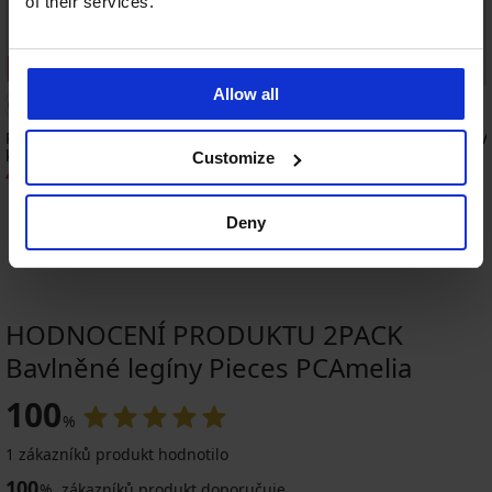
of their services.
Sleva -50%
Bestseller
Allow all
4,9
Podprsenka Soft Lace II vyztužená bez
Podprsenka DIVA by IV
kostic
999 Kč
Customize
450 Kč
899 Kč
Deny
HODNOCENÍ PRODUKTU 2PACK
Bavlněné legíny Pieces PCAmelia
100
%
1 zákazníků produkt hodnotilo
100
%
zákazníků produkt doporučuje