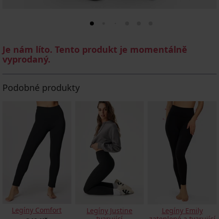
Je nám líto. Tento produkt je momentálně
vyprodaný.
Podobné produkty
Legíny Comfort
Legíny Justine
Legíny Emily
tvarující
zateplené a tvarující