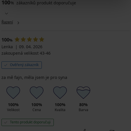
Sportovní
100
%
zákazníků produkt doporučuje
bavlněné
ponožky
Hawk
vysoké
Řazení
149
Kč
akce
100
%
2+1
Lenka
09. 04. 2026
ZDARMA
zakoupená velikost 43-46
Ověřený zákazník
za mě fajn, měla jsem je pro syna
100%
100%
100%
80%
Velikost
Cena
Kvalita
Barva
Tento produkt doporučuji