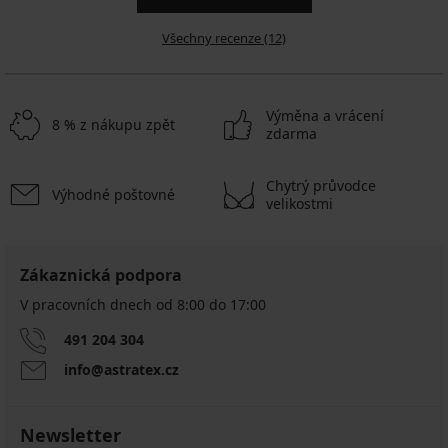
Všechny recenze (12)
Výměna a vrácení
8 % z nákupu zpět
zdarma
Chytrý průvodce
Výhodné poštovné
velikostmi
Zákaznická podpora
V pracovních dnech od 8:00 do 17:00
491 204 304
info@astratex.cz
Newsletter