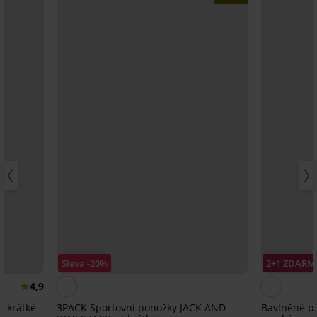
Sleva -20%
2+1 ZDARM
4,9
x krátké
3PACK Sportovní ponožky JACK AND
Bavlněné p