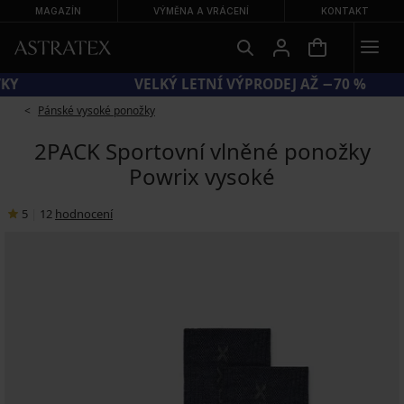
MAGAZÍN
VÝMĚNA A VRÁCENÍ
KONTAKT
KÓD SUN20 = EXTRA −20 % NA ZLEVNĚNÉ PLAVKY
Pánské vysoké ponožky
2PACK Sportovní vlněné ponožky
Powrix vysoké
5
|
12
hodnocení