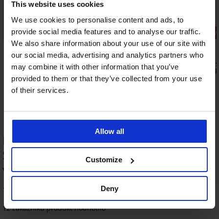
This website uses cookies
We use cookies to personalise content and ads, to
provide social media features and to analyse our traffic.
Sleva -40%
2+1 ZDARM
We also share information about your use of our site with
5
5
our social media, advertising and analytics partners who
l vysoké
3PACK Páns
may combine it with other information that you’ve
Colin kotní
Funkční ponožky Granit vysoké
provided to them or that they’ve collected from your use
229 Kč
221 Kč
369 Kč
of their services.
Allow all
HODNOCENÍ PRODUKTU 2PACK
Sportovní vlněné ponožky Powrix
Customize
vysoké
2+1 ZDARMA
100
Deny
%
12 zákazníků produkt hodnotilo