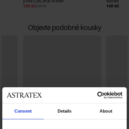
JONES JACBrat krátké
vysoké
199 Kč
149 Kč
249 Kč
Objevte podobné kousky
Consent
Details
About