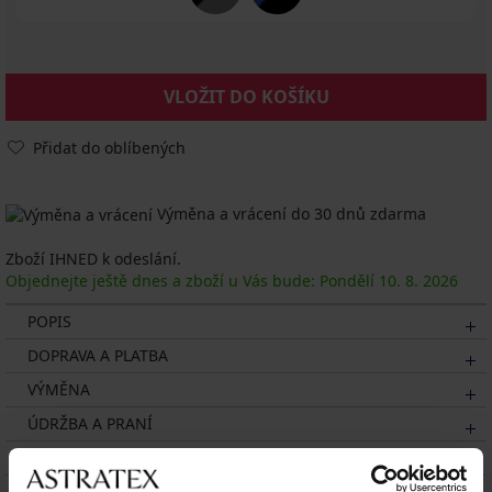
VLOŽIT DO KOŠÍKU
Přidat do oblíbených
Výměna a vrácení do 30 dnů zdarma
Zboží IHNED k odeslání.
Objednejte ještě dnes a zboží u Vás bude: Pondělí
10. 8.
2026
POPIS
DOPRAVA A PLATBA
VÝMĚNA
ÚDRŽBA A PRANÍ
O ZNAČCE