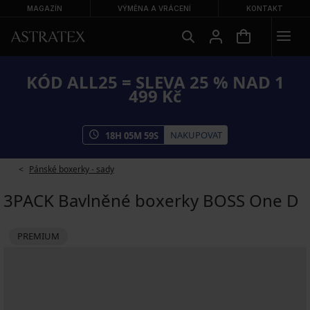
MAGAZÍN
VÝMĚNA A VRÁCENÍ
KONTAKT
KÓD ALL25 = SLEVA 25 % NAD 1
499 Kč
NAKUPOVAT
18
H
05
M
58
S
Pánské boxerky - sady
3PACK Bavlněné boxerky BOSS One D
PREMIUM