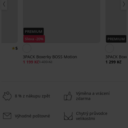
PREMIUM
Sleva -20%
PREMIUM
5
3PACK Boxerky BOSS Motion
3PACK Boxer
1 199 Kč
1 299 Kč
1 499 Kč
Výměna a vrácení
8 % z nákupu zpět
zdarma
Chytrý průvodce
Výhodné poštovné
-25 % ALL25
-25 % ALL25
-25 % ALL25
Výprodej
Výprodej
-25 % ALL25
-25 % ALL25
-50%
-50%
velikostmi
LIMITED