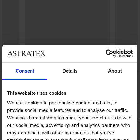
Consent
Details
About
This website uses cookies
Bestseller
Bestseller
We use cookies to personalise content and ads, to
4,8
4,9
provide social media features and to analyse our traffic.
We also share information about your use of our site with
Podprsenka Push Perfect Bardot
Podprsenka 
vyztužená
vyztužená
our social media, advertising and analytics partners who
1 299 Kč
499 Kč
may combine it with other information that you’ve