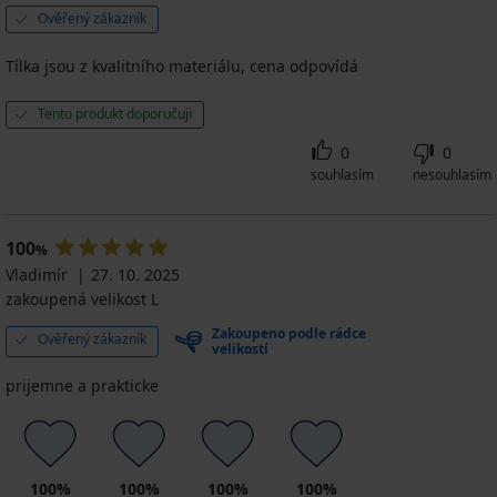
799
3PACK
Ověřený zákazník
Kč
Boxerky
MEN-
Tílka jsou z kvalitního materiálu, cena odpovídá
A
Roland
Tento produkt doporučuji
599
Kč
0
0
souhlasím
nesouhlasím
100
%
Vladimír
27. 10. 2025
zakoupená velikost L
Zakoupeno podle rádce
Ověřený zákazník
velikostí
prijemne a prakticke
100%
100%
100%
100%