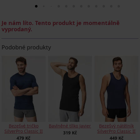
Je nám líto. Tento produkt je momentálně
vyprodaný.
Podobné produkty
Bezešvé tričko
Bavlněné tílko Javier
Bezešvý nátělník
SilverPro Classic II
SilverPro Classic II
319 Kč
479 Kč
449 Kč