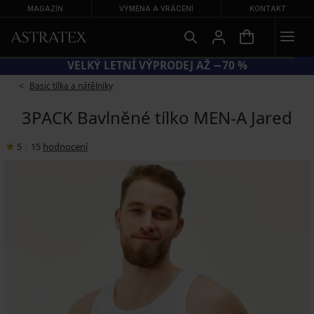
MAGAZÍN
VÝMĚNA A VRÁCENÍ
KONTAKT
 BRA20 = PODPRSENKY −20 %
VELK
Basic tílka a nátělníky
3PACK Bavlněné tílko MEN-A Jared
5
|
15
hodnocení