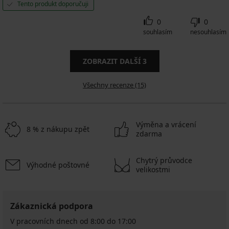
Tento produkt doporučuji
0
0
souhlasím
nesouhlasím
ZOBRAZIT DALŠÍ
3
Všechny recenze (15)
Výměna a vrácení
8 % z nákupu zpět
zdarma
Chytrý průvodce
Výhodné poštovné
velikostmi
Zákaznická podpora
V pracovních dnech od 8:00 do 17:00