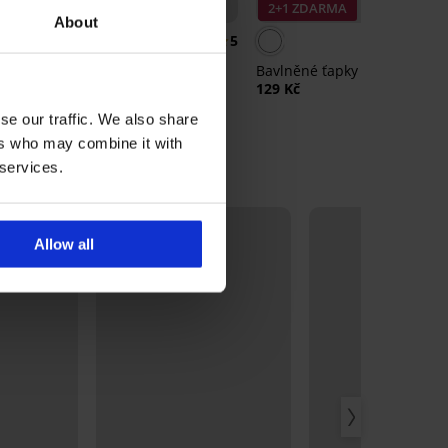
2+1 ZDARMA
2+1 ZDARMA
About
5
5
Sportovní ponožky Legan
Bavlněné ťapky Verti
kotníkové
129 Kč
169 Kč
se our traffic. We also share
ers who may combine it with
 services.
LIMITED
Allow all