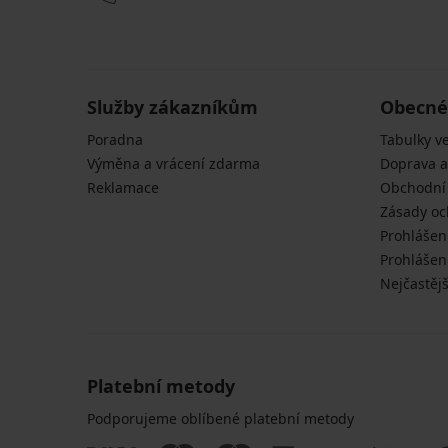
Sportovní
2PACK
ponožky
Kompresní
Legan
ponožky
kotníkové
Sprinter
3PACK
kotníkové
169
Bavlněné
449
Služby zákazníkům
Kč
Obecné
ponožky
Kč
akce
FILA
Poradna
Tabulky ve
akce
2+1
Invisible
2+1
kotníkové
Výměna a vrácení zdarma
Doprava a
ZDARMA
ZDARMA
249
Reklamace
Obchodní
Kč
Zásady oc
akce
Prohlášen
2+1
Prohlášení
ZDARMA
Nejčastějš
Platební metody
Podporujeme oblíbené platební metody