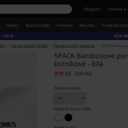
Hledat
Magazín
Výměna a 
Plavky
Noční prádlo
Premium
Novinky
Poslední kus
 −70 %
KÓD B
žky
Pánské ponožky krátké
Pánské ponožky kotníkové
5PACK Bambusové
5PACK Bambusové pono
kotníkové - bílá
279 Kč
399 Kč
Zvolte velikost
Vyberte barvu:
bílá
Počet kusů: