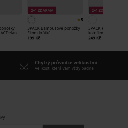
2+1 ZDARMA
2+1 ZDARMA
5
ponožky
3PACK Bambusové ponožky
3PACK Ponožky FILA 
JACDelan
Ekom krátké
kotníkové
199 Kč
249 Kč
Chytrý průvodce velikostmi
Velikost, která vám vždy padne
.
evy