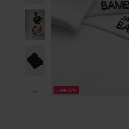
Sleva
-30%