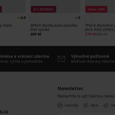
2+1 ZDARMA
Sleva -20%
4,9
5
y Hoho
3PACK Bambusové ponožky
7PACK Bavlněné 
Ekol vysoké
JACK AND JONES 
kotníkové
209 Kč
279 Kč
349 Kč
ýměna a vrácení zdarma
Výhodné poštovné
line, rychle a jednoduše
Možnost dopravy zdarma
Newsletter
Nenechte si ujít žádnou slevu
novinky
akce
sl
x.cz