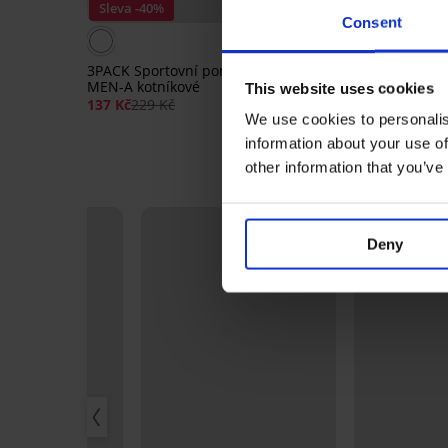
Sleva -40%
Sleva -30%
Consent
5
3PACK Sportovní ponožky
3 PACK bambusové p
MEN-A kotníkové
MEN-A kotníkové
This website uses cookies
137 Kč
229 Kč
160 Kč
229 Kč
We use cookies to personalis
information about your use of
other information that you’ve
Deny