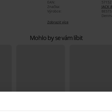
EAN
57152
Značka
JACK 
Výrobce
BESTS
Denma
Zobrazit více
Mohlo by se vám líbit