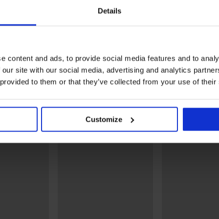
2+1 ZDARMA
2+1 ZDARMA
Details
5
4,9
onožky
3PACK Bambusové ponožky
3PACK Bavlněné ponožky
MEN-A vysoké
FILA Invisible kotníkové
e content and ads, to provide social media features and to analy
249 Kč
249 Kč
 our site with our social media, advertising and analytics partn
 provided to them or that they’ve collected from your use of their
Objevte podobné kousky
Customize