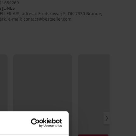
11634269
& JONES
ELLER A/S, adresa: Fredskovvej 5, DK-7330 Brande,
rk, e-mail: contact@bestseller.com