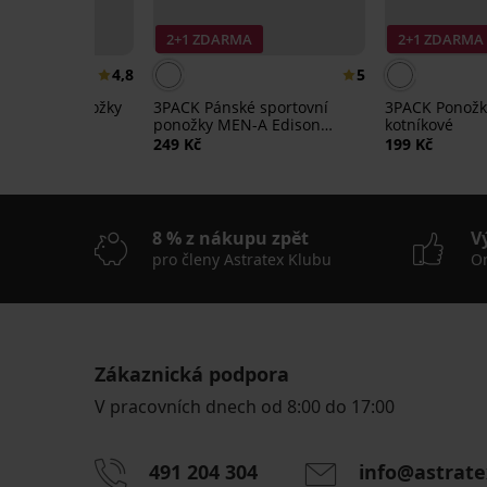
RMA
2+1 ZDARMA
2+1 ZDARMA
4,8
5
busové ponožky
3PACK Pánské sportovní
3PACK Ponožk
íkové
ponožky MEN-A Edison
kotníkové
vysoké
249 Kč
199 Kč
8 % z nákupu zpět
V
pro členy Astratex Klubu
On
Zákaznická podpora
2+1 ZDARMA
2+1 ZDARMA
2+1 ZDARMA
V pracovních dnech od 8:00 do 17:00
5
5
491 204 304
info@astrate