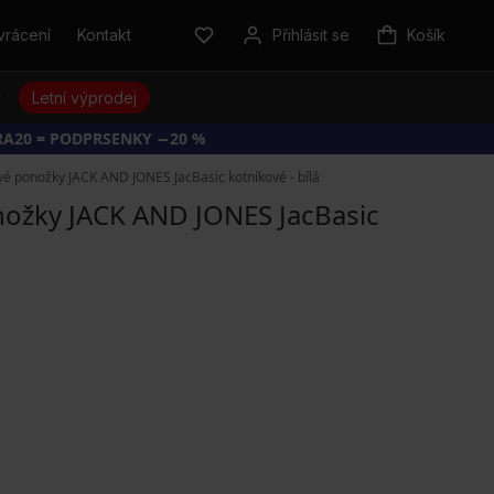
vrácení
Kontakt
Přihlásit se
Košík
y
Letní výprodej
RA20 = PODPRSENKY −20 %
 ponožky JACK AND JONES JacBasic kotníkové - bílá
žky JACK AND JONES JacBasic