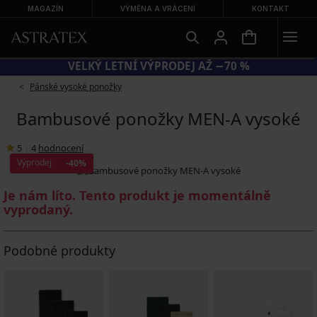
MAGAZÍN
VÝMĚNA A VRÁCENÍ
KONTAKT
KÓD SUN20 = EXTRA −20 % NA ZLEVNĚNÉ PLAVKY
Pánské vysoké ponožky
Bambusové ponožky MEN-A vysoké
5
|
4
hodnocení
Výprodej
-40%
Je nám líto. Tento produkt je momentálně
vyprodaný.
Podobné produkty