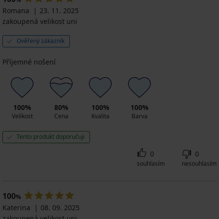
Romana
23. 11. 2025
zakoupená velikost uni
Ověřený zákazník
Příjemné nošení
100%
80%
100%
100%
Velikost
Cena
Kvalita
Barva
Tento produkt doporučuji
0
0
souhlasím
nesouhlasím
100
%
Katerina
08. 09. 2025
zakoupená velikost uni