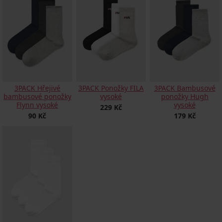
3PACK Hřejivé
3PACK Ponožky FILA
3PACK Bambusové
bambusové ponožky
vysoké
ponožky Hugh
Flynn vysoké
vysoké
229 Kč
90 Kč
179 Kč