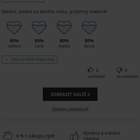
Idealní, padne na kazdou nohu, prijemny materiál
80%
80%
80%
80%
Velikost
Cena
Kvalita
Barva
Tento produkt doporučuji
0
0
souhlasím
nesouhlasím
ZOBRAZIT DALŠÍ
3
Všechny recenze (4)
Výměna a vrácení
8 % z nákupu zpět
zdarma