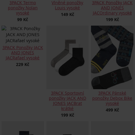
3PACK Termo
Vlněné ponožky
3PACK Ponožky JACK
ponožky Nolan
Louis vysoké
AND JONES
vysoké
JACOrdinary vysoké
149 Kč
99 Kč
199 Kč
3PACK Ponožky JACK
AND JONES
JACRafael vysoké
229 Kč
3PACK Sportovní
3PACK Pánské
ponožky JACK AND
ponožky Debox Bike
JONES JACBrat
vysoké
krátké
499 Kč
199 Kč