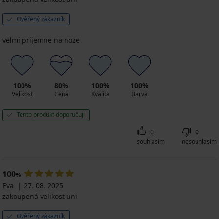
Ověřený zákazník
velmi prijemne na noze
100%
80%
100%
100%
Velikost
Cena
Kvalita
Barva
Tento produkt doporučuji
0
0
souhlasím
nesouhlasím
100
%
Eva
27. 08. 2025
zakoupená velikost uni
Ověřený zákazník