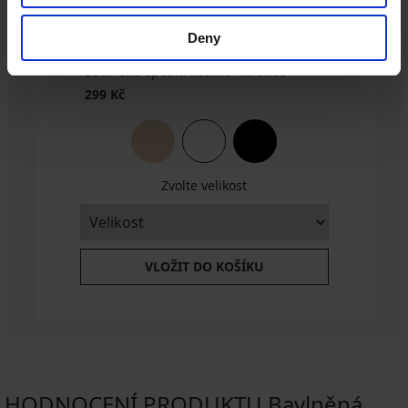
Deny
Bavlněná spodní košilka Miranda
299 Kč
Zvolte velikost
VLOŽIT DO KOŠÍKU
HODNOCENÍ PRODUKTU Bavlněná