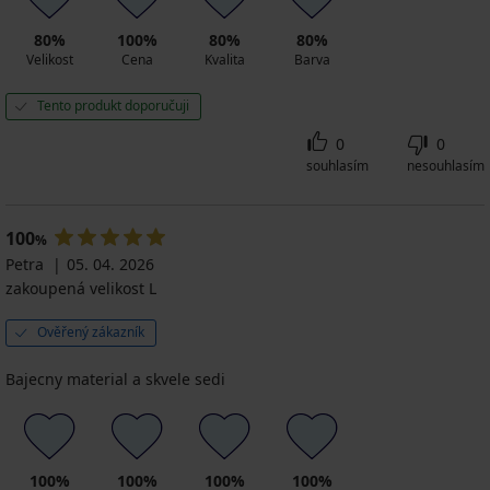
80%
100%
80%
80%
Velikost
Cena
Kvalita
Barva
Tento produkt doporučuji
0
0
souhlasím
nesouhlasím
100
%
Petra
05. 04. 2026
zakoupená velikost L
Ověřený zákazník
Bajecny material a skvele sedi
100%
100%
100%
100%