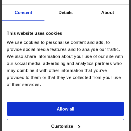
Ze stejné kolekce
Consent
Details
About
This website uses cookies
-30%
-30%
We use cookies to personalise content and ads, to
4,9
4,9
4,8
provide social media features and to analyse our traffic.
We also share information about your use of our site with
our social media, advertising and analytics partners who
Spodní
Dámská
Top
may combine it with other information that you’ve
košilka
košilka
DIVA
Essential
Supima
by
provided to them or that they’ve collected from your use
V-
Superlight
IVA
of their services.
neck
Bandeau
489
369
629
Kč
Kč
Kč
699
899
Kč
Allow all
Kč
Customize