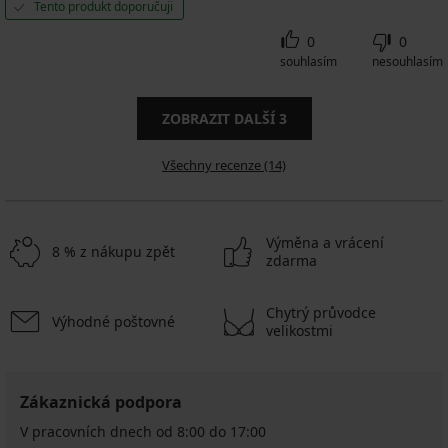
Tento produkt doporučuji
0
0
souhlasím
nesouhlasím
ZOBRAZIT DALŠÍ
3
Všechny recenze (14)
Výměna a vrácení
8 % z nákupu zpět
zdarma
Chytrý průvodce
Výhodné poštovné
velikostmi
Zákaznická podpora
V pracovních dnech od 8:00 do 17:00