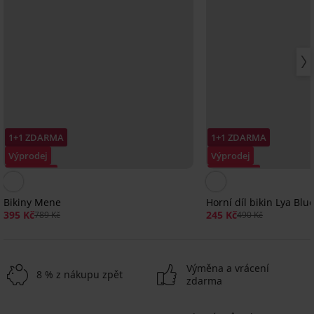
1+1 ZDARMA
1+1 ZDARMA
Výprodej
Výprodej
Sleva -50%
Sleva -50%
Bikiny Mene
Horní díl bikin Lya Blu
395 Kč
245 Kč
789 Kč
490 Kč
Výměna a vrácení
8 % z nákupu zpět
zdarma