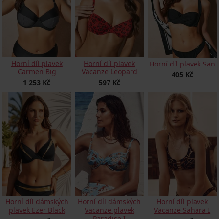
Horní díl plavek
Horní díl plavek
Horní díl plavek San
Carmen Big
Vacanze Leopard
405 Kč
1 253 Kč
597 Kč
Horní díl dámských
Horní díl dámských
Horní díl plavek
plavek Ezer Black
Vacanze plavek
Vacanze Sahara I
Paradise I