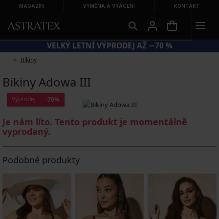
MAGAZÍN
VÝMĚNA A VRÁCENÍ
KONTAKT
VELKÝ LETNÍ VÝPRODEJ AŽ −70 %
Bikiny
Bikiny Adowa III
Výprodej
-70%
Je nám líto. Tento produkt je momentálně
vyprodaný.
Podobné produkty