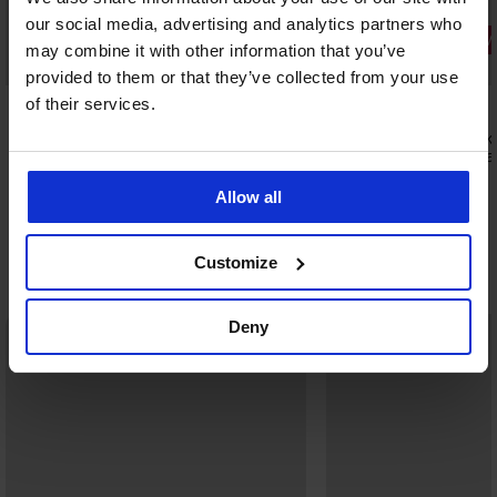
our social media, advertising and analytics partners who
3+1 ZDARM
may combine it with other information that you’ve
Bestseller
Bestseller
provided to them or that they’ve collected from your use
4,9
5
of their services.
Stahovací k
vysokým p
Podprsenka Spacer 3D Lady Grace New
399 Kč
1 199 Kč
Allow all
Customize
Objevte podobné kousky
Deny