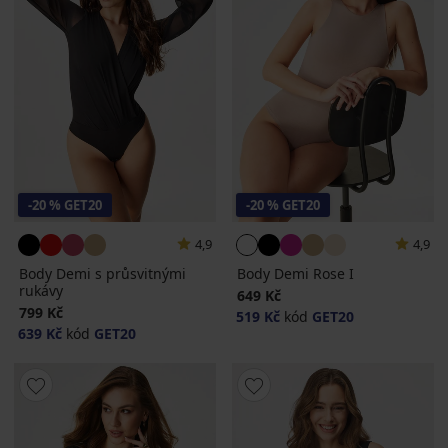
-20 % GET20
-20 % GET20
4,9
4,9
Body Demi s průsvitnými
Body Demi Rose I
rukávy
649 Kč
799 Kč
519 Kč
kód
GET20
639 Kč
kód
GET20