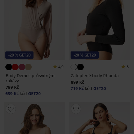
-20 % GET20
-20 % GET20
4,9
5
Body Demi s průsvitnými
Zateplené body Rhonda
rukávy
899 Kč
799 Kč
719 Kč
kód
GET20
639 Kč
kód
GET20