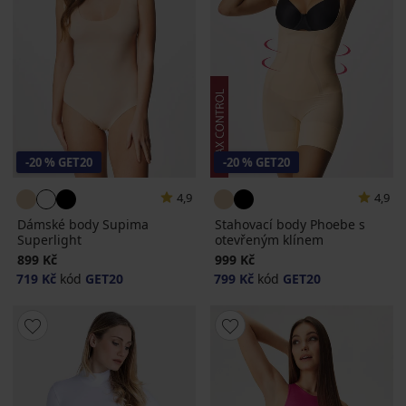
-20 % GET20
-20 % GET20
4,9
4,9
Dámské body Supima
Stahovací body Phoebe s
Superlight
otevřeným klínem
899 Kč
999 Kč
719 Kč
kód
GET20
799 Kč
kód
GET20