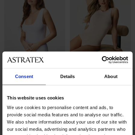
-20 % GET20
-20 % GET20
Consent
Details
About
4,9
4,9
Dámské body Supima
Body Demi Rose I
Superlight
This website uses cookies
649 Kč
899 Kč
519 Kč
kód
GET20
We use cookies to personalise content and ads, to
719 Kč
kód
GET20
provide social media features and to analyse our traffic.
We also share information about your use of our site with
our social media, advertising and analytics partners who