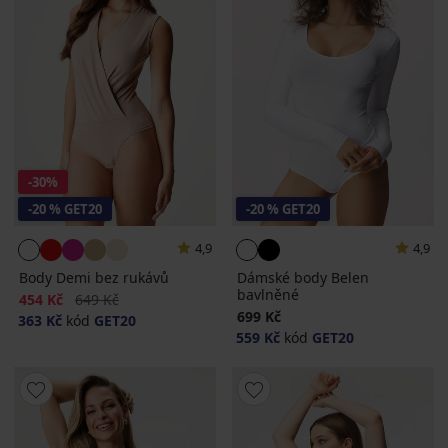
-30%
-20 % GET20
-20 % GET20
4,9
4,9
Body Demi bez rukávů
Dámské body Belen
bavlněné
Sleva
Původní cena
454 Kč
649 Kč
699 Kč
363 Kč
kód
GET20
559 Kč
kód
GET20