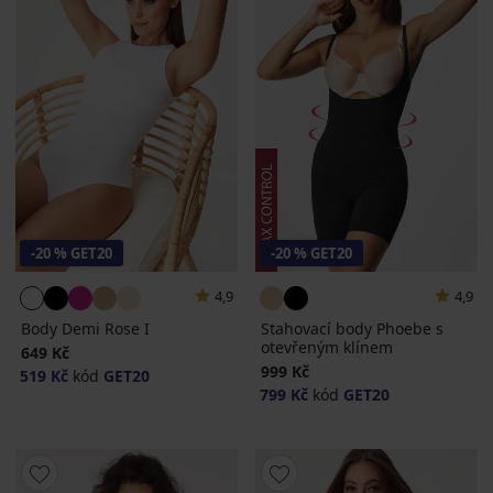
-20 % GET20
-20 % GET20
4,9
4,9
Body Demi Rose I
Stahovací body Phoebe s
otevřeným klínem
649 Kč
999 Kč
519 Kč
kód
GET20
799 Kč
kód
GET20