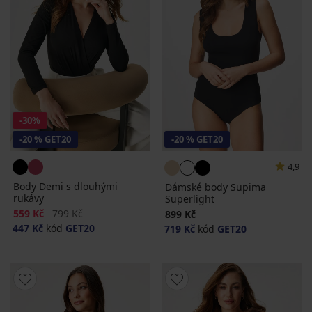
-30%
-20 % GET20
-20 % GET20
4,9
Body Demi s dlouhými
Dámské body Supima
rukávy
Superlight
Sleva
Původní cena
559 Kč
799 Kč
899 Kč
447 Kč
kód
GET20
719 Kč
kód
GET20