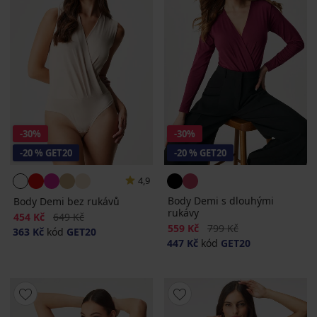
-30%
-30%
-20 % GET20
-20 % GET20
4,9
Body Demi s dlouhými
Body Demi bez rukávů
rukávy
Sleva
Původní cena
454 Kč
649 Kč
Sleva
Původní cena
559 Kč
799 Kč
363 Kč
kód
GET20
447 Kč
kód
GET20