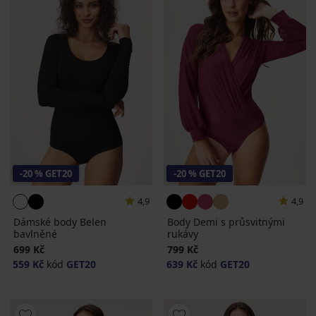
-20 % GET20
-20 % GET20
4,9
4,9
Dámské body Belen
Body Demi s průsvitnými
bavlněné
rukávy
699 Kč
799 Kč
559 Kč
kód
GET20
639 Kč
kód
GET20