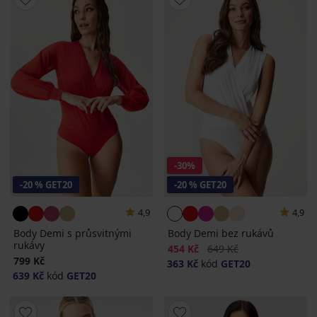
-30%
-20 % GET20
-20 % GET20
4,9
4,9
Body Demi s průsvitnými
Body Demi bez rukávů
rukávy
Sleva
Původní cena
454 Kč
649 Kč
799 Kč
363 Kč
kód
GET20
639 Kč
kód
GET20