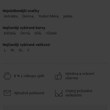
Nejoblíbenější značky
Astratex
Dorina
Ysabel Mora
Jadea
Nejčastěji vybírané barvy
béžová
černá
bílá
růžová
Nejčastěji vybírané velikosti
L
M
XL
S
Výměna a vrácení
8 % z nákupu zpět
zdarma
Chytrý průvodce
Výhodné poštovné
velikostmi