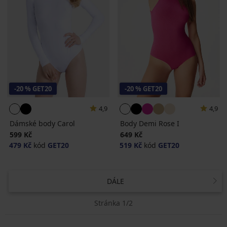
-20 % GET20
-20 % GET20
4,9
4,9
Dámské body Carol
Body Demi Rose I
599 Kč
649 Kč
479 Kč
kód
GET20
519 Kč
kód
GET20
DÁLE
Stránka 1/2