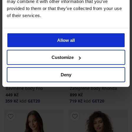
may combine it with other information that you’ve
provided to them or that they’ve collected from your use
of their services.
Allow all
Customize
-20 % GET20
-20 % GET20
Deny
4,9
5
Bavlněné body Filo
Zateplené body Rhonda
449 Kč
899 Kč
359 Kč
kód
GET20
719 Kč
kód
GET20