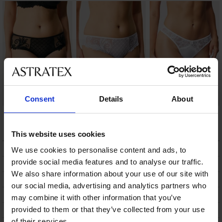
Consent
Details
About
Brazilky Amanda II
Brazilky Amanda I
Brazilky Katia
258 Kč
240 Kč
440 Kč
This website uses cookies
POPIS
We use cookies to personalise content and ads, to
provide social media features and to analyse our traffic.
DOPRAVA A PLATBA
We also share information about your use of our site with
VÝMĚNA
our social media, advertising and analytics partners who
ÚDRŽBA A PRANÍ
may combine it with other information that you’ve
provided to them or that they’ve collected from your use
O ZNAČCE
of their services.