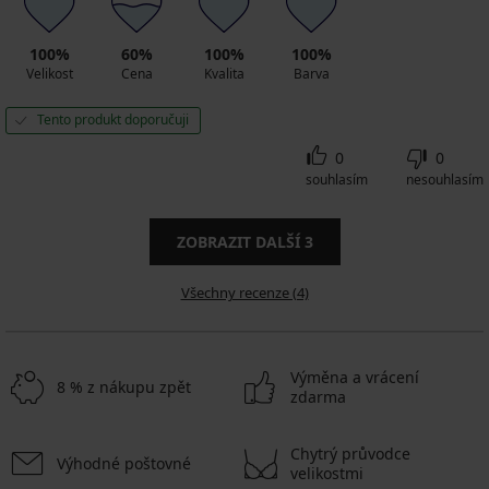
100%
60%
100%
100%
Velikost
Cena
Kvalita
Barva
Tento produkt doporučuji
0
0
souhlasím
nesouhlasím
ZOBRAZIT DALŠÍ
3
Všechny recenze (4)
Výměna a vrácení
8 % z nákupu zpět
zdarma
Chytrý průvodce
Výhodné poštovné
velikostmi