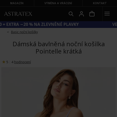
MAGAZÍN
VÝMĚNA A VRÁCENÍ
KONTAKT
KÓD SUN20 = EXTRA −20 % NA ZLEVNĚNÉ PLAVKY
Basic noční košilky
Dámská bavlněná noční košilka
Pointelle krátká
5
|
4
hodnocení