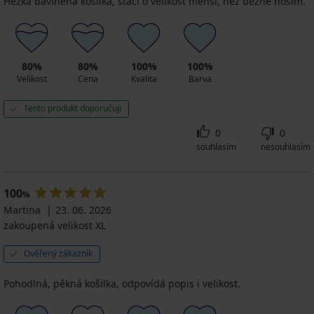
Hezká bavlněná košilka, stačí o velikost menší, než běžně nosím.
80%
80%
100%
100%
Velikost
Cena
Kvalita
Barva
Tento produkt doporučuji
0
0
souhlasím
nesouhlasím
100
%
Martina
23. 06. 2026
zakoupená velikost XL
Ověřený zákazník
Pohodlná, pěkná košilka, odpovídá popis i velikost.