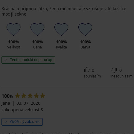
Krásná a příjmna látka, žena mě neustále vzrušuje v té košilce
moc ji sekne
100%
100%
100%
100%
Velikost
Cena
Kvalita
Barva
Tento produkt doporučuji
0
0
souhlasím
nesouhlasím
100
%
Jana
03. 07. 2026
zakoupená velikost S
Ověřený zákazník