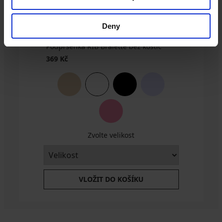
Deny
Podprsenka RIB Bralette bez kostic
369 Kč
Zvolte velikost
VLOŽIT DO KOŠÍKU