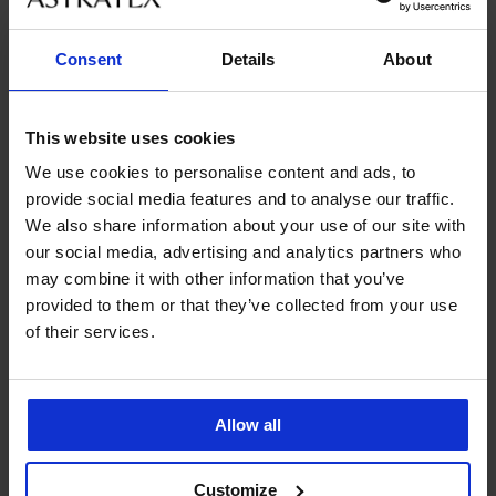
Ze stejné kolekce
Consent
Details
About
This website uses cookies
-50%
Výprodej
-40%
Výprodej
-50%
-50%
ED
ITED
IMITED
LIMITED
LIMITED
LIMITED
LIMITED
LIMITED
We use cookies to personalise content and ads, to
5
4,9
5
5
4,8
4,9
provide social media features and to analyse our traffic.
Saténová
Dámská
Erotická
Dámská
Dámská
Saténová
Dámská
PREMIUM
We also share information about your use of our site with
noční
saténová
košilka
mušelínová
saténová
noční
saténová
Erotická
Dámská
our social media, advertising and analytics partners who
Dámská
košilka
noční
Obsessive
noční
noční
košilka
noční
noční
noční
Saténová
Noční
noční
DIAMOND
košilka
Arrowel
košilka
košilka
Diamond
košilka
may combine it with other information that you’ve
košilka
košilka
noční
košilka
košilka
Annabelle
Peoni
Mulin
Leo
by
Gabrielle
750
Tora
Sophia
košilka
Zuza
provided to them or that they’ve collected from your use
DKNY
krátká
krátká
krátká
krátká
Astratex
krátká
Erotická
krátká
Kč
Luisa
krátká
1 249
Sweet
Romina
of their services.
saténová
800
1 099
1 049
1 099
1 099
Satine
1 199
1 499
Kč
799
Escape
...
noční
Kč
Kč
Kč
Kč
Kč
krátká
Kč
Kč
dlouhá
Kč
košilka
480
1 599
419
Ofelia
2 299
Kč
Kč
Kč
krátká
Kč
959
Allow all
699
999
Kč
Kč
Kč
Customize