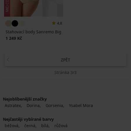
4,8
Stahovací body Sanremo Big
1 249 Kč
ZPĚT
Stránka 3/3
Nejoblíbenější značky
Astratex
Dorina
Gorsenia
Ysabel Mora
Nejčastěji vybírané barvy
béžová
černá
bílá
růžová