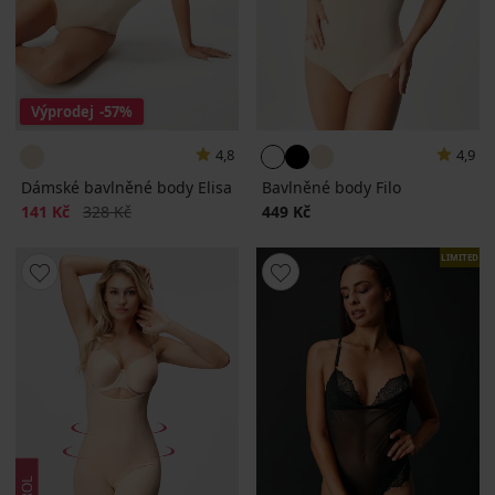
Výprodej
-57%
4,8
4,9
Dámské bavlněné body Elisa
Bavlněné body Filo
Sleva
Původní cena
141 Kč
328 Kč
449 Kč
LIMITED