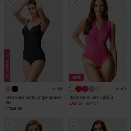
-30%
4,6
4,9
Stahovací body Angie Spacer
Body Demi bez rukávů
3D
Sleva
Původní cena
454 Kč
649 Kč
1 749 Kč