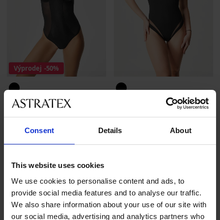
Výprodej
-50%
PREMIUM
PREMIUM
Body Gossard Glossies
Body CHANTELLE Halo
Sleva
Původní cena
1 200 Kč
2 399 Kč
1 999 Kč
Consent
Details
About
LIMITED
LIMITED
This website uses cookies
We use cookies to personalise content and ads, to
provide social media features and to analyse our traffic.
We also share information about your use of our site with
our social media, advertising and analytics partners who