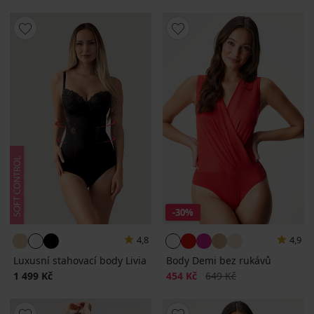
-30%
4,8
4,9
Luxusní stahovací body Livia
Body Demi bez rukávů
Sleva
Původní cena
1 499 Kč
454 Kč
649 Kč