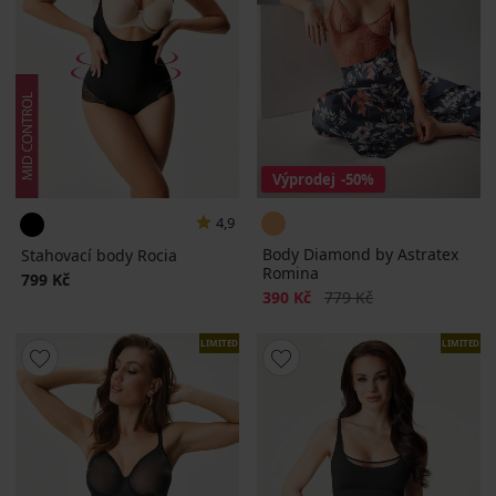
Výprodej
-50%
4,9
Body Diamond by Astratex
Stahovací body Rocia
Romina
799 Kč
Sleva
Původní cena
390 Kč
779 Kč
LIMITED
LIMITED