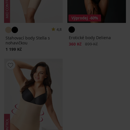
Výprodej
-60%
4,8
Erotické body Deliena
Stahovací body Stella s
nohavičkou
Sleva
Původní cena
360 Kč
899 Kč
1 199 Kč