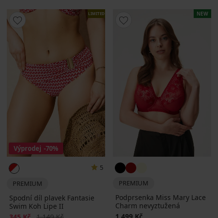
NEW
LIMITED
Výprodej
-70%
5
PREMIUM
PREMIUM
Podprsenka Miss Mary Lace
Spodní díl plavek Fantasie
Charm nevyztužená
Swim Koh Lipe II
Sleva
Původní cena
1 499 Kč
345 Kč
1 149 Kč