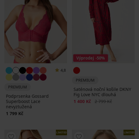
Výprodej
-50%
4,8
PREMIUM
PREMIUM
Saténová noční košile DKNY
Fig Love NYC dlouhá
Podprsenka Gossard
Sleva
Původní cena
Superboost Lace
1 400 Kč
2 799 Kč
nevyztužená
1 799 Kč
LIMITED
LIMITED