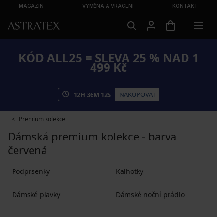
MAGAZÍN
VÝMĚNA A VRÁCENÍ
KONTAKT
KÓD ALL25 = SLEVA 25 % NAD 1
499 Kč
NAKUPOVAT
12
H
36
M
11
S
Premium kolekce
Dámská premium kolekce - barva
červená
Podprsenky
Kalhotky
Dámské plavky
Dámské noční prádlo