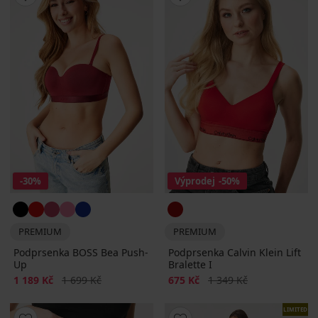
-30%
Výprodej
-50%
PREMIUM
PREMIUM
Podprsenka BOSS Bea Push-
Podprsenka Calvin Klein Lift
Up
Bralette I
Sleva
Původní cena
Sleva
Původní cena
1 189 Kč
1 699 Kč
675 Kč
1 349 Kč
LIMITED