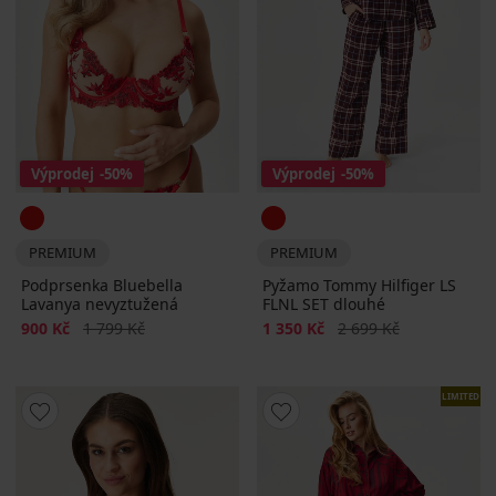
Výprodej
-50%
Výprodej
-50%
PREMIUM
PREMIUM
Podprsenka Bluebella
Pyžamo Tommy Hilfiger LS
Lavanya nevyztužená
FLNL SET dlouhé
Sleva
Původní cena
Sleva
Původní cena
900 Kč
1 799 Kč
1 350 Kč
2 699 Kč
LIMITED