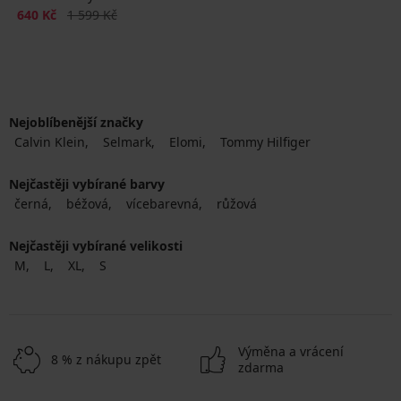
Sleva
Původní cena
640 Kč
1 599 Kč
Nejoblíbenější značky
Calvin Klein
Selmark
Elomi
Tommy Hilfiger
Nejčastěji vybírané barvy
černá
béžová
vícebarevná
růžová
Nejčastěji vybírané velikosti
M
L
XL
S
Výměna a vrácení
8 % z nákupu zpět
zdarma