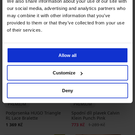
We also share information about your use of our site with
our social media, advertising and analytics partners who
may combine it with other information that you’ve
provided to them or that they’ve collected from your use
of their services.
Allow all
Customize
Výprodej
-40%
Deny
PREMIUM
PREMIUM
Podprsenka HUGO Triangle
Spodní díl plavek Calvin
RL Lace Bralette
Klein Punch Pink
Sleva
Původní cena
1 369 Kč
773 Kč
1 289 Kč