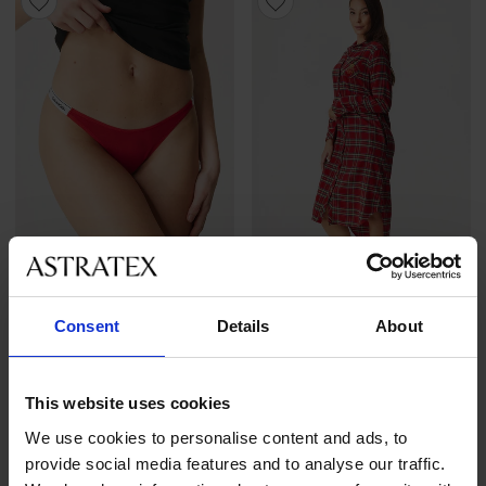
3+1 ZDARMA
Výprodej
-50%
Consent
Details
About
PREMIUM
PREMIUM
Tanga Calvin Klein Dipped
Noční košile Ralph Lauren
This website uses cookies
String
Brushed Twill dlouhá
Sleva
Původní cena
We use cookies to personalise content and ads, to
499 Kč
akce
3+1 ZDARMA
1 400 Kč
2 799 Kč
provide social media features and to analyse our traffic.
LIMITED
LIMITED