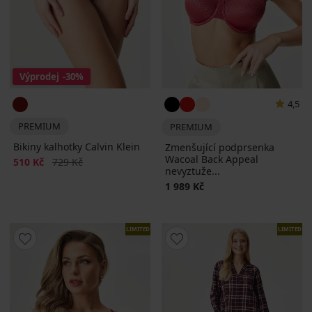
Výprodej
-30%
4,5
PREMIUM
PREMIUM
Bikiny kalhotky Calvin Klein
Zmenšující podprsenka
Wacoal Back Appeal
Sleva
Původní cena
510 Kč
729 Kč
nevyztuže...
1 989 Kč
LIMITED
LIMITED