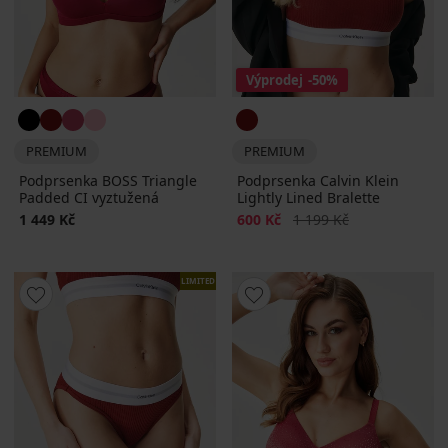
Výprodej
-50%
PREMIUM
PREMIUM
Podprsenka BOSS Triangle
Podprsenka Calvin Klein
Padded CI vyztužená
Lightly Lined Bralette
Sleva
Původní cena
1 449 Kč
600 Kč
1 199 Kč
LIMITED