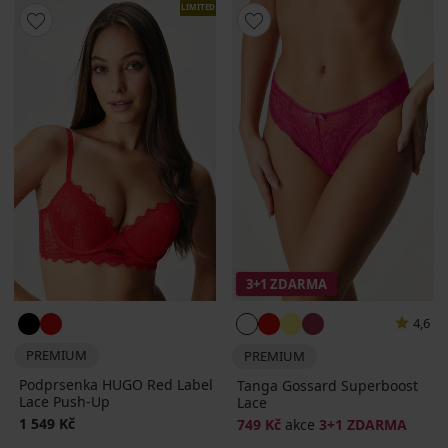
LIMITED
3+1 ZDARMA
4,6
PREMIUM
PREMIUM
Podprsenka HUGO Red Label
Tanga Gossard Superboost
Lace Push-Up
Lace
1 549 Kč
749 Kč
akce
3+1 ZDARMA