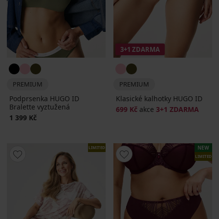
3+1 ZDARMA
PREMIUM
PREMIUM
Podprsenka HUGO ID
Klasické kalhotky HUGO ID
Bralette vyztužená
699 Kč
akce
3+1 ZDARMA
1 399 Kč
NEW
LIMITED
LIMITED