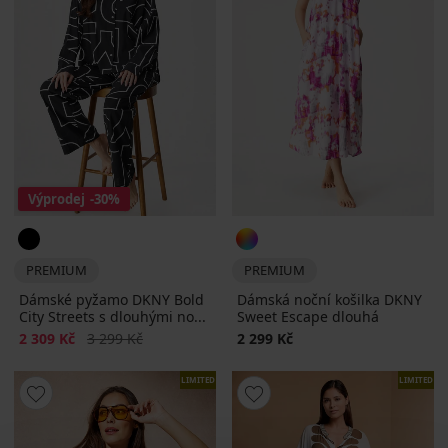
Výprodej
-30%
PREMIUM
PREMIUM
Dámské pyžamo DKNY Bold
Dámská noční košilka DKNY
City Streets s dlouhými no...
Sweet Escape dlouhá
Sleva
Původní cena
2 309 Kč
3 299 Kč
2 299 Kč
LIMITED
LIMITED