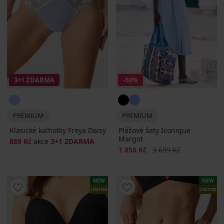
3+1 ZDARMA
-50%
PREMIUM
PREMIUM
Klasické kalhotky Freya Daisy
Plážové šaty Iconique
Margot
889 Kč
akce
3+1 ZDARMA
Sleva
Původní cena
1 850 Kč
3 699 Kč
NEW
NEW
LIMITED
LIMITED