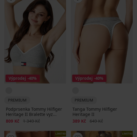
Výprodej
-40%
Výprodej
-40%
PREMIUM
PREMIUM
Podprsenka Tommy Hilfiger
Tanga Tommy Hilfiger
Heritage II Bralette vyz...
Heritage II
Sleva
Původní cena
Sleva
Původní cena
809 Kč
1 349 Kč
389 Kč
649 Kč
LIMITED
LIMITED