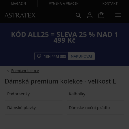
MAGAZÍN
VÝMĚNA A VRÁCENÍ
KONTAKT
KÓD ALL25 = SLEVA 25 % NAD 1
499 Kč
NAKUPOVAT
13
H
44
M
36
S
Premium kolekce
Dámská premium kolekce - velikost L
Podprsenky
Kalhotky
Dámské plavky
Dámské noční prádlo