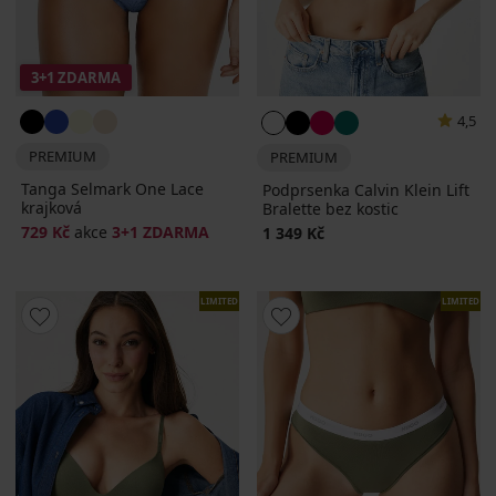
3+1 ZDARMA
4,5
PREMIUM
PREMIUM
Tanga Selmark One Lace
Podprsenka Calvin Klein Lift
krajková
Bralette bez kostic
729 Kč
akce
3+1 ZDARMA
1 349 Kč
LIMITED
LIMITED