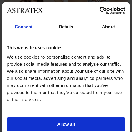
Consent
Details
About
This website uses cookies
We use cookies to personalise content and ads, to
-50%
-30%
provide social media features and to analyse our traffic.
We also share information about your use of our site with
our social media, advertising and analytics partners who
PREMIUM
PREMIUM
may combine it with other information that you’ve
Dvoudílné plavky Calvin
Plážové šaty David Hermione
provided to them or that they’ve collected from your use
Klein Classic White
Sleva
Původní cena
2 029 Kč
2 899 Kč
of their services.
Sleva
Původní cena
1 450 Kč
2 899 Kč
LIMITED
LIMITED
Allow all