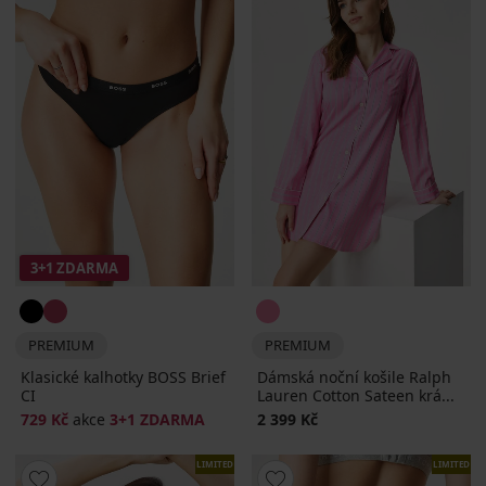
3+1 ZDARMA
PREMIUM
PREMIUM
Klasické kalhotky BOSS Brief
Dámská noční košile Ralph
CI
Lauren Cotton Sateen krá...
729 Kč
akce
3+1 ZDARMA
2 399 Kč
LIMITED
LIMITED