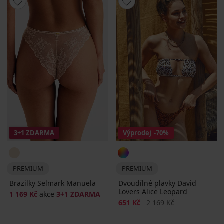
3+1 ZDARMA
Výprodej
-70%
PREMIUM
PREMIUM
Brazilky Selmark Manuela
Dvoudílné plavky David
Lovers Alice Leopard
1 169 Kč
akce
3+1 ZDARMA
Sleva
Původní cena
651 Kč
2 169 Kč