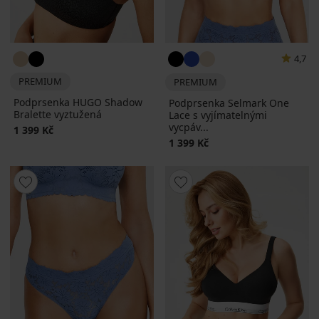
4,7
PREMIUM
PREMIUM
Podprsenka HUGO Shadow
Podprsenka Selmark One
Bralette vyztužená
Lace s vyjímatelnými
vycpáv...
1 399 Kč
1 399 Kč