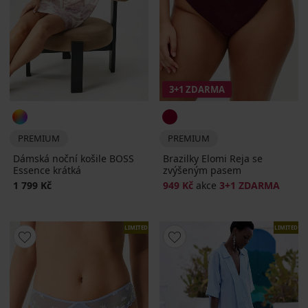
3+1 ZDARMA
PREMIUM
PREMIUM
Dámská noční košile BOSS
Brazilky Elomi Reja se
Essence krátká
zvýšeným pasem
1 799 Kč
949 Kč
akce
3+1 ZDARMA
LIMITED
LIMITED