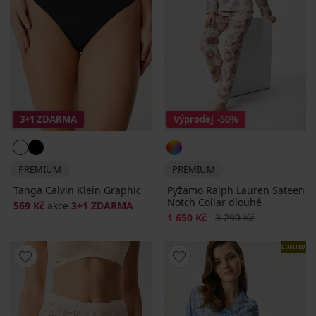
3+1 ZDARMA
Výprodej
-50%
PREMIUM
PREMIUM
Tanga Calvin Klein Graphic
Pyžamo Ralph Lauren Sateen
Notch Collar dlouhé
569 Kč
akce
3+1 ZDARMA
Sleva
Původní cena
1 650 Kč
3 299 Kč
LIMITED