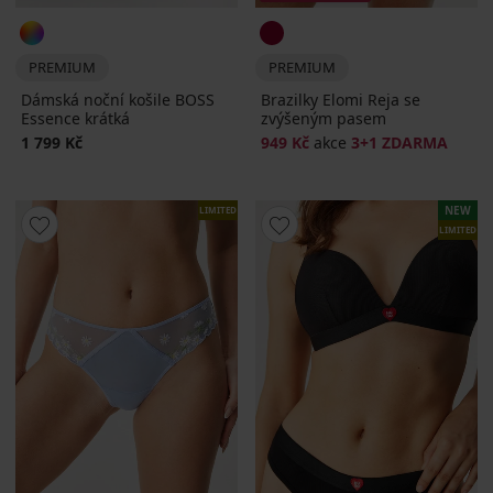
PREMIUM
PREMIUM
Dámská noční košile BOSS
Brazilky Elomi Reja se
Essence krátká
zvýšeným pasem
1 799 Kč
949 Kč
akce
3+1 ZDARMA
NEW
LIMITED
LIMITED