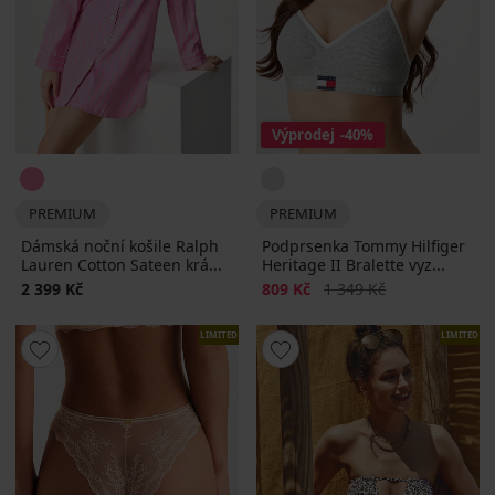
Výprodej
-40%
PREMIUM
PREMIUM
Dámská noční košile Ralph
Podprsenka Tommy Hilfiger
Lauren Cotton Sateen krá...
Heritage II Bralette vyz...
Sleva
Původní cena
2 399 Kč
809 Kč
1 349 Kč
LIMITED
LIMITED