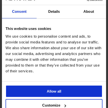
Consent
Details
About
Výprodej
-30%
3+1 ZDARMA
This website uses cookies
We use cookies to personalise content and ads, to
PREMIUM
PREMIUM
provide social media features and to analyse our traffic.
Dámské pyžamo Ralph
Klasické kalhotky HUGO
We also share information about your use of our site with
Lauren Cotton Knit s
Unique
krátkými ...
our social media, advertising and analytics partners who
949 Kč
akce
3+1 ZDARMA
Sleva
Původní cena
1 504 Kč
2 149 Kč
may combine it with other information that you’ve
provided to them or that they’ve collected from your use
LIMITED
LIMITED
of their services.
Allow all
Customize