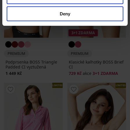
Deny
3+1 ZDARMA
PREMIUM
PREMIUM
Podprsenka BOSS Triangle
Klasické kalhotky BOSS Brief
Padded CI vyztužená
CI
1 449 Kč
729 Kč
akce
3+1 ZDARMA
LIMITED
LIMITED