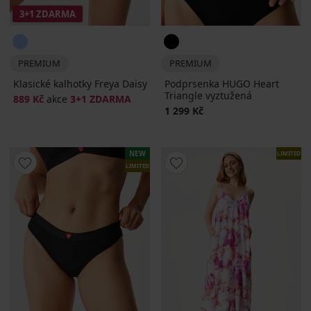
3+1 ZDARMA
PREMIUM
PREMIUM
Klasické kalhotky Freya Daisy
Podprsenka HUGO Heart
Triangle vyztužená
889 Kč
akce
3+1 ZDARMA
1 299 Kč
NEW
LIMITED
LIMITED