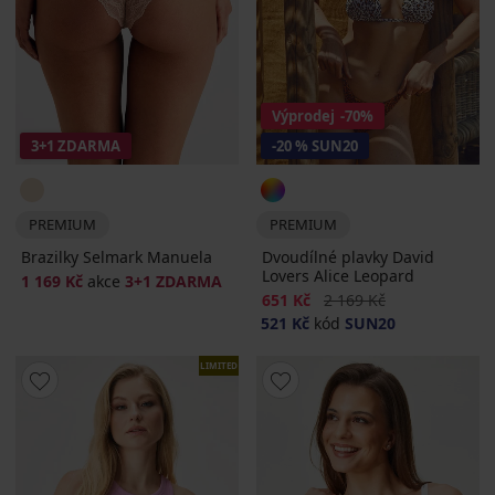
Výprodej
-70%
3+1 ZDARMA
-20 % SUN20
PREMIUM
PREMIUM
Brazilky Selmark Manuela
Dvoudílné plavky David
Lovers Alice Leopard
1 169 Kč
akce
3+1 ZDARMA
Sleva
Původní cena
651 Kč
2 169 Kč
521 Kč
kód
SUN20
LIMITED