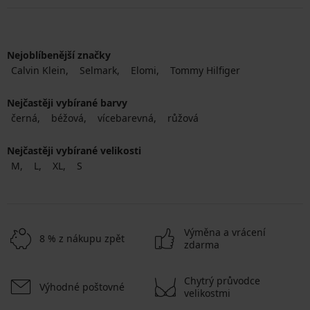
Nejoblíbenější značky
Calvin Klein
Selmark
Elomi
Tommy Hilfiger
Nejčastěji vybírané barvy
černá
béžová
vícebarevná
růžová
Nejčastěji vybírané velikosti
M
L
XL
S
Výměna a vrácení
8 % z nákupu zpět
zdarma
Chytrý průvodce
Výhodné poštovné
velikostmi