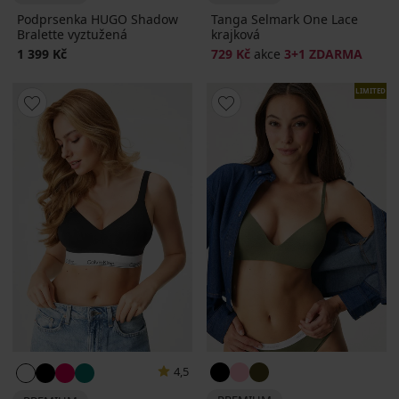
Podprsenka HUGO Shadow
Tanga Selmark One Lace
Bralette vyztužená
krajková
1 399 Kč
729 Kč
akce
3+1 ZDARMA
LIMITED
4,5