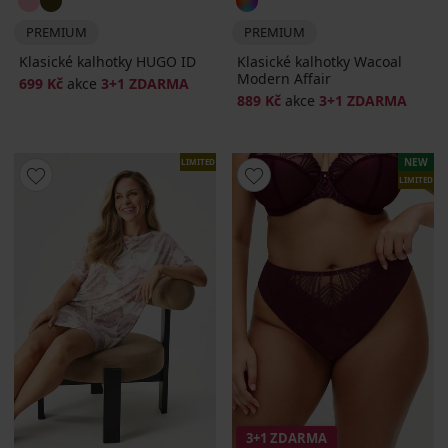
PREMIUM
PREMIUM
Klasické kalhotky HUGO ID
Klasické kalhotky Wacoal
Modern Affair
699 Kč
akce
3+1 ZDARMA
889 Kč
akce
3+1 ZDARMA
NEW
LIMITED
LIMITED
3+1 ZDARMA