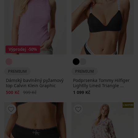
Výprodej
-50%
PREMIUM
PREMIUM
Dámský bavlněný pyžamový
Podprsenka Tommy Hilfiger
top Calvin Klein Graphic
Lightlly Lined Triangle ...
Sleva
Původní cena
500 Kč
999 Kč
1 099 Kč
LIMITED