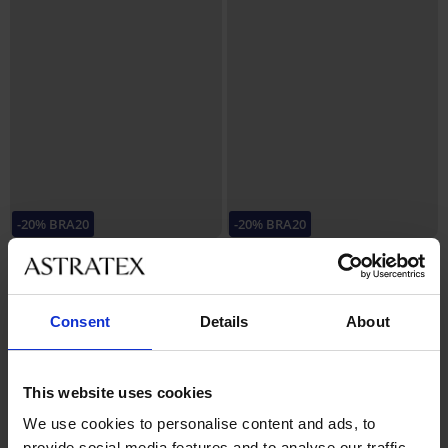
-20% BRA20
-20% BRA20
4,9
4,9
Podprsenka Violeta vyztužená
Podprsenka Spacer Flexicup
vyhlazující
Dotted Mesh II
999 Kč
999 Kč
Consent
Details
About
799 Kč
799 Kč
kód:
BRA20
kód:
BRA20
This website uses cookies
We use cookies to personalise content and ads, to
provide social media features and to analyse our traffic.