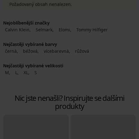
Požadovaný obsah nenalezen.
Nejoblíbenější značky
Calvin Klein
Selmark
Elomi
Tommy Hilfiger
Nejčastěji vybírané barvy
černá
béžová
vícebarevná
růžová
Nejčastěji vybírané velikosti
M
L
XL
S
Nic jste nenašli? Inspirujte se dalšími
produkty