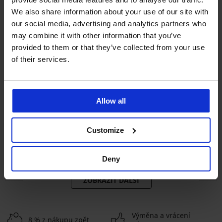
We also share information about your use of our site with
our social media, advertising and analytics partners who
may combine it with other information that you’ve
provided to them or that they’ve collected from your use
of their services.
Allow all
Sleva -50%
Bestseller
4,9
4,9
Customize
Podprsenka Soft Lace II
Podprsenka DIVA by IVA
vyztužená bez kostic
nevyztužená
450 Kč
999 Kč
899 Kč
Deny
ZOBRAZIT DALŠÍ
Výměna a vrácení
8 % z nákupu zpět