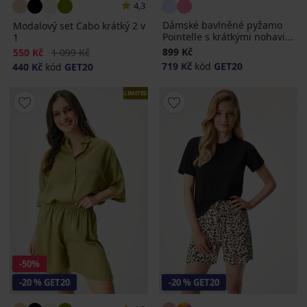
4,3
Dámské bavlněné pyžamo
Modalový set Cabo krátký 2 v
Pointelle s krátkými nohavi...
1
Sleva
Původní cena
899 Kč
550 Kč
1 099 Kč
719 Kč
kód
GET20
440 Kč
kód
GET20
LIMITED
-50%
-20 % GET20
-20 % GET20