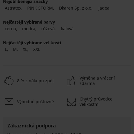
Nejoblíbenější značky
Astratex
PINK STORM
Dkaren Sp. z o.o.
Jadea
Nejčastěji vybírané barvy
černá
modrá
růžová
fialová
Nejčastěji vybírané velikosti
L
M
XL
XXL
Výměna a vrácení
8 % z nákupu zpět
zdarma
Chytrý průvodce
Výhodné poštovné
velikostmi
Zákaznická podpora