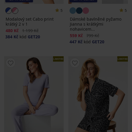
5
5
Modalový set Cabo print
Dámské bavlněné pyžamo
krátký 2 v 1
Jianna s krátkými
nohavicem...
Sleva
Původní cena
480 Kč
1 199 Kč
Sleva
Původní cena
559 Kč
799 Kč
384 Kč
kód
GET20
447 Kč
kód
GET20
LIMITED
LIMITED