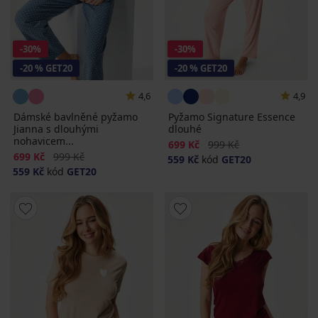
-30%
-30%
-20 % GET20
-20 % GET20
4,6
4,9
Dámské bavlněné pyžamo
Pyžamo Signature Essence
Jianna s dlouhými
dlouhé
nohavicem...
Sleva
Původní cena
699 Kč
999 Kč
Sleva
Původní cena
699 Kč
999 Kč
559 Kč
kód
GET20
559 Kč
kód
GET20