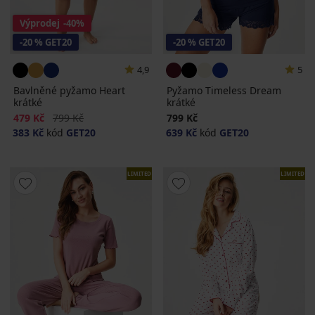
Výprodej
-40%
-20 % GET20
-20 % GET20
4,9
5
Bavlněné pyžamo Heart
Pyžamo Timeless Dream
krátké
krátké
Sleva
Původní cena
479 Kč
799 Kč
799 Kč
383 Kč
kód
GET20
639 Kč
kód
GET20
LIMITED
LIMITED