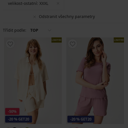
velikost-ostatní:
XXXL
Odstranit všechny parametry
Třídit podle:
TOP
LIMITED
LIMITED
-50%
-20 % GET20
-20 % GET20