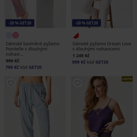
-20 % GET20
-20 % GET20
Dámské bavlněné pyžamo
Dámské pyžamo Dream Love
Pointelle s dlouhými
s dlouhými nohavicemi
nohavi...
1 249 Kč
999 Kč
999 Kč
kód
GET20
799 Kč
kód
GET20
LIMITED