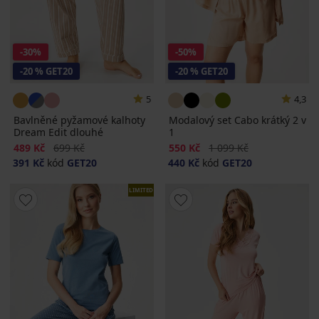
-30%
-50%
-20 % GET20
-20 % GET20
5
4,3
Bavlněné pyžamové kalhoty
Modalový set Cabo krátký 2 v
Dream Edit dlouhé
1
Sleva
Původní cena
Sleva
Původní cena
489 Kč
699 Kč
550 Kč
1 099 Kč
391 Kč
kód
GET20
440 Kč
kód
GET20
LIMITED