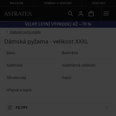
MAGAZÍN
VÝMĚNA A VRÁCENÍ
KONTAKT
VELKÝ LETNÍ VÝPRODEJ AŽ −70 %
Dámské noční prádlo
Dámská pyžama - velikost XXXL
Basic
Bavlněná
Saténová
Nadměrné velikosti
Těhotenská
Kojicí
Hřejivá a teplá
FILTRY