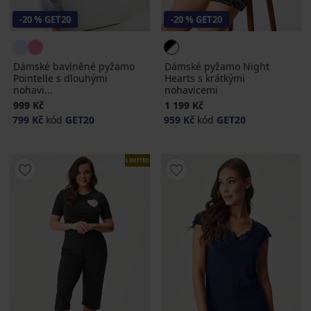
-20 % GET20
-20 % GET20
Dámské bavlněné pyžamo
Dámské pyžamo Night
Pointelle s dlouhými
Hearts s krátkými
nohavi...
nohavicemi
999 Kč
1 199 Kč
799 Kč
kód
GET20
959 Kč
kód
GET20
LIMITED