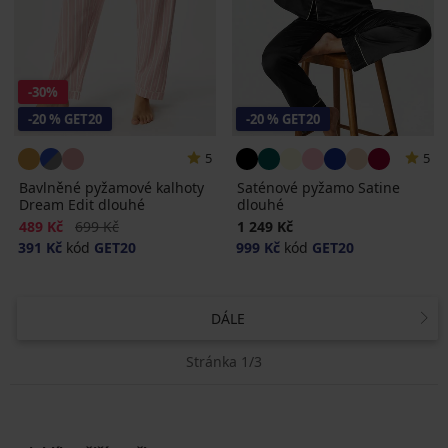
-30%
-20 % GET20
-20 % GET20
5
5
Bavlněné pyžamové kalhoty
Saténové pyžamo Satine
Dream Edit dlouhé
dlouhé
Sleva
Původní cena
489 Kč
699 Kč
1 249 Kč
391 Kč
kód
GET20
999 Kč
kód
GET20
DÁLE
Stránka 1/3