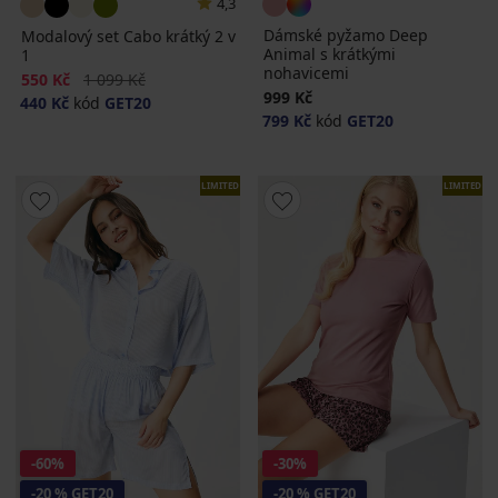
4,3
Dámské pyžamo Deep
Modalový set Cabo krátký 2 v
Animal s krátkými
1
nohavicemi
Sleva
Původní cena
550 Kč
1 099 Kč
999 Kč
440 Kč
kód
GET20
799 Kč
kód
GET20
LIMITED
LIMITED
-60%
-30%
-20 % GET20
-20 % GET20