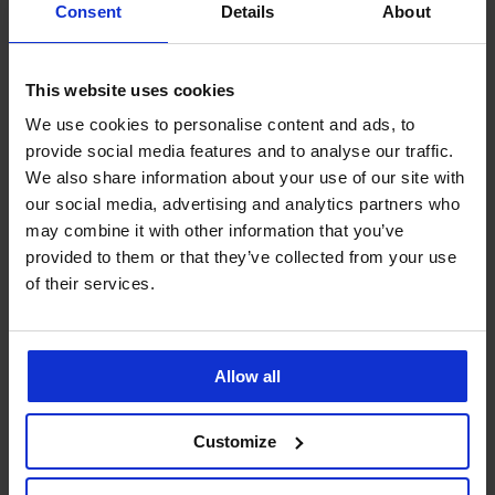
Consent
Details
About
This website uses cookies
Výprodej
-30%
-20 % GET20
We use cookies to personalise content and ads, to
5
5
provide social media features and to analyse our traffic.
Pyžamo Timeless Dream
BESTSELLER
We also share information about your use of our site with
krátké
Bavlněné pyžamo Dream
our social media, advertising and analytics partners who
799 Kč
Edit krátké
may combine it with other information that you’ve
639 Kč
kód
GET20
Sleva
Původní cena
489 Kč
699 Kč
provided to them or that they’ve collected from your use
of their services.
LIMITED
LIMITED
Allow all
Customize