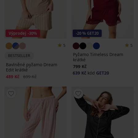
Výprodej
-30%
-20 % GET20
5
5
Pyžamo Timeless Dream
BESTSELLER
krátké
Bavlněné pyžamo Dream
799 Kč
Edit krátké
639 Kč
kód
GET20
Sleva
Původní cena
489 Kč
699 Kč