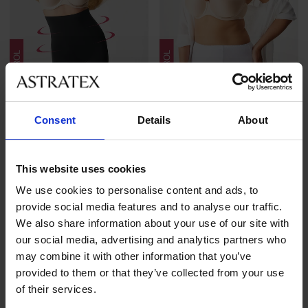
3+1 ZDARMA
3+1 ZDARMA
Consent
Details
About
4,7
4,7
Stahovací boxerky Laser cut
Stahovací kalhotky Ela
Exclusive s vysokým pa...
369 Kč
akce
3+1 ZDARMA
This website uses cookies
999 Kč
akce
3+1 ZDARMA
We use cookies to personalise content and ads, to
provide social media features and to analyse our traffic.
We also share information about your use of our site with
our social media, advertising and analytics partners who
may combine it with other information that you’ve
provided to them or that they’ve collected from your use
of their services.