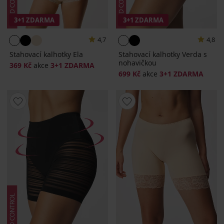
3+1 ZDARMA
3+1 ZDARMA
4,7
4,8
Stahovací kalhotky Ela
Stahovací kalhotky Verda s
nohavičkou
369 Kč
akce
3+1 ZDARMA
699 Kč
akce
3+1 ZDARMA