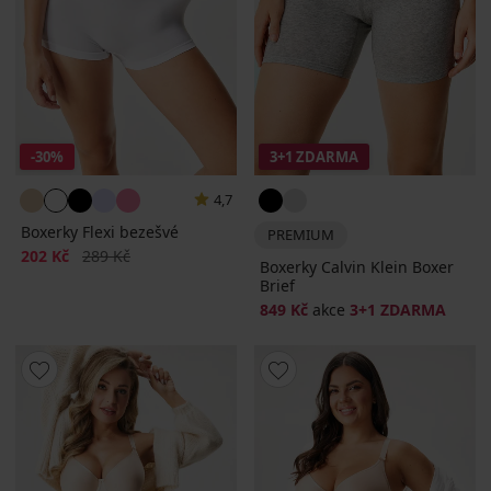
-30%
3+1 ZDARMA
4,7
Boxerky Flexi bezešvé
PREMIUM
Sleva
Původní cena
202 Kč
289 Kč
Boxerky Calvin Klein Boxer
Brief
849 Kč
akce
3+1 ZDARMA