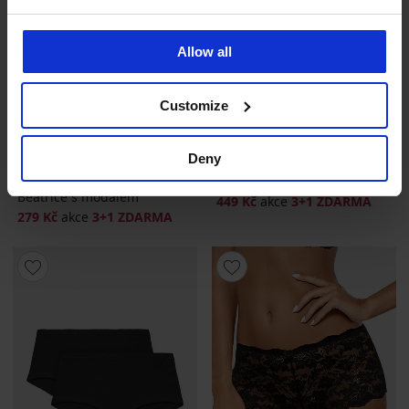
Allow all
Customize
3+1 ZDARMA
3+1 ZDARMA
4,9
4,9
Deny
Kalhotky s nohavičkou
Boxerky Sarah s krajkou
Beatrice s modalem
449 Kč
akce
3+1 ZDARMA
279 Kč
akce
3+1 ZDARMA