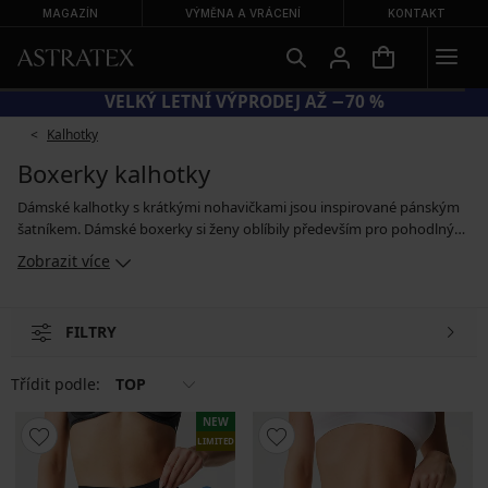
MAGAZÍN
VÝMĚNA A VRÁCENÍ
KONTAKT
KÓD SUN20 = EXTRA −20 % NA ZLEVNĚNÉ PLAVKY
Kalhotky
Boxerky kalhotky
Dámské kalhotky s krátkými nohavičkami jsou inspirované pánským
šatníkem. Dámské boxerky si ženy oblíbily především pro pohodlný
střih, který se nezařezává v tříslech. Boxerky pro dámy jsou dostupné
Zobrazit více
jak ve sportovním, tak i v krajkovém nebo síťovinovém provedení.
Verzi s prodlouženými nohavičkami si můžete obléknout pod sukni,
aby se vám o sebe neodírala stehna, a model s vysokým pasem zase
FILTRY
příjemně překryje a lehce zpevní těhotenské bříško.
Třídit podle:
TOP
NEW
LIMITED