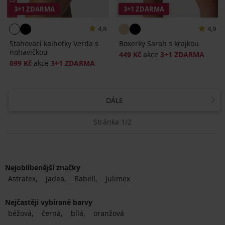
3+1 ZDARMA
3+1 ZDARMA
4,8
4,9
Stahovací kalhotky Verda s
Boxerky Sarah s krajkou
nohavičkou
449 Kč
akce
3+1 ZDARMA
699 Kč
akce
3+1 ZDARMA
DÁLE
Stránka 1/2
Nejoblíbenější značky
Astratex
Jadea
Babell
Julimex
Nejčastěji vybírané barvy
béžová
černá
bílá
oranžová