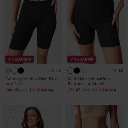
3+1 ZDARMA
3+1 ZDARMA
4,8
4,9
Kalhotky s nohavičkou Flexi
Kalhotky s nohavičkou
bezešvé
Beatrice s modalem
349 Kč
akce
3+1 ZDARMA
279 Kč
akce
3+1 ZDARMA