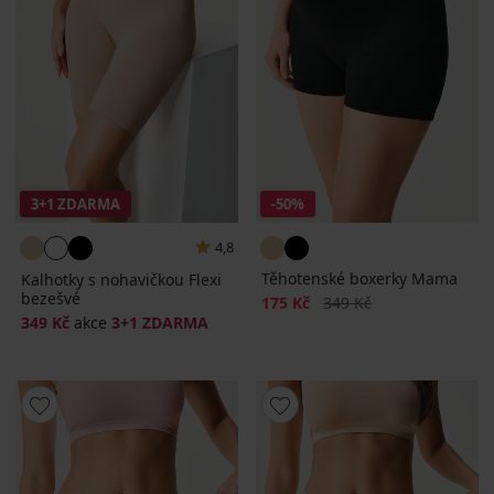
3+1 ZDARMA
-50%
4,8
Těhotenské boxerky Mama
Kalhotky s nohavičkou Flexi
bezešvé
Sleva
Původní cena
175 Kč
349 Kč
349 Kč
akce
3+1 ZDARMA