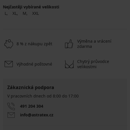
Nejčastěji vybírané velikosti
L
XL
M
XXL
Výměna a vrácení
8 % z nákupu zpět
zdarma
Chytrý průvodce
Výhodné poštovné
velikostmi
Zákaznická podpora
V pracovních dnech od 8:00 do 17:00
491 204 304
info@astratex.cz