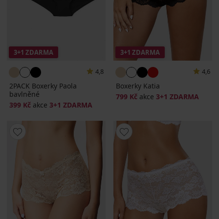
3+1 ZDARMA
3+1 ZDARMA
4,8
4,6
2PACK Boxerky Paola
Boxerky Katia
bavlněné
799 Kč
akce
3+1 ZDARMA
399 Kč
akce
3+1 ZDARMA