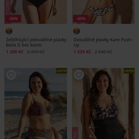
-50%
-40%
Zeštíhlující jednodílné plavky
Dvoudílné plavky Kare Push-
Bella II bez kostic
Up
Sleva
Původní cena
Sleva
Původní cena
1 200 Kč
2 399 Kč
1 529 Kč
2 549 Kč
LIMITED
LIMITED