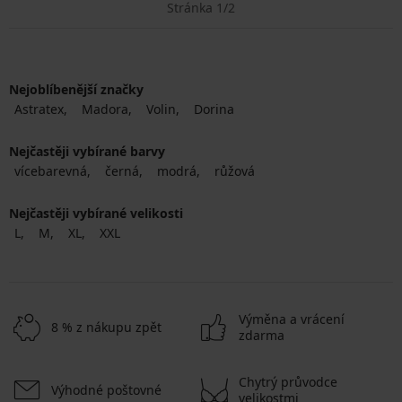
Stránka 1/2
Nejoblíbenější značky
Astratex
Madora
Volin
Dorina
Nejčastěji vybírané barvy
vícebarevná
černá
modrá
růžová
Nejčastěji vybírané velikosti
L
M
XL
XXL
Výměna a vrácení
8 % z nákupu zpět
zdarma
Chytrý průvodce
Výhodné poštovné
velikostmi