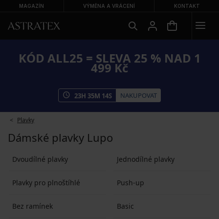
MAGAZÍN
VÝMĚNA A VRÁCENÍ
KONTAKT
KÓD ALL25 = SLEVA 25 % NAD 1
499 Kč
NAKUPOVAT
23
H
35
M
12
S
Plavky
Dámské plavky Lupo
Dvoudílné plavky
Jednodílné plavky
Plavky pro plnoštíhlé
Push-up
Bez ramínek
Basic