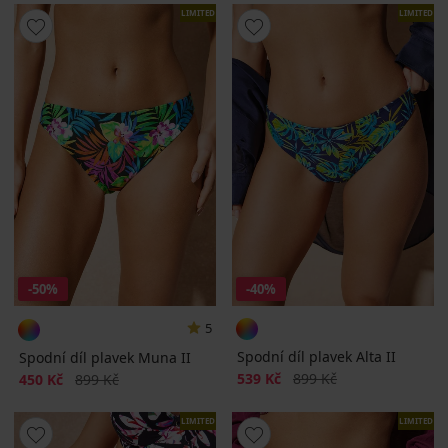
LIMITED
LIMITED
-50%
-40%
5
Spodní díl plavek Alta II
Spodní díl plavek Muna II
Sleva
Původní cena
Sleva
Původní cena
539 Kč
899 Kč
450 Kč
899 Kč
LIMITED
LIMITED