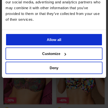
-40%
-40%
our social media, advertising and analytics partners who
may combine it with other information that you’ve
4,1
provided to them or that they’ve collected from your use
Horní díl plavek Alta Bralet
Horní díl plavek Milos
of their services.
Sleva
Původní cena
894 Kč
1 490 Kč
Sleva
Původní cena
1 074 Kč
1 790 Kč
LIMITED
LIMITED
Allow all
Customize
Deny
-30%
-40%