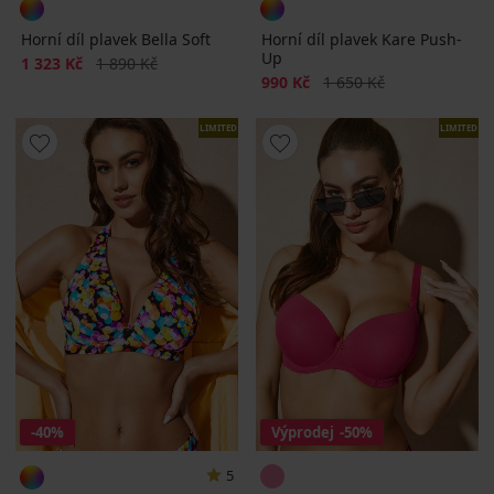
Horní díl plavek Bella Soft
Horní díl plavek Kare Push-
Up
Sleva
Původní cena
1 323 Kč
1 890 Kč
Sleva
Původní cena
990 Kč
1 650 Kč
LIMITED
LIMITED
-40%
Výprodej
-50%
5