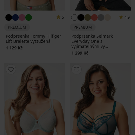
5
4,9
PREMIUM
PREMIUM
Podprsenka Tommy Hilfiger
Podprsenka Selmark
Lift Bralette vyztužená
Everyday One s
vyjímatelnými vy...
1 129 Kč
1 299 Kč