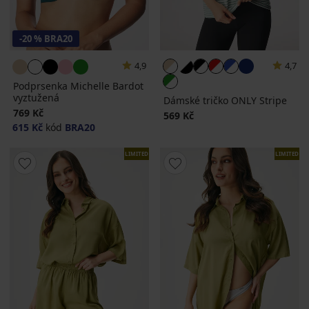
-20 % BRA20
4,9
4,7
Podprsenka Michelle Bardot
vyztužená
Dámské tričko ONLY Stripe
769 Kč
569 Kč
615 Kč
kód
BRA20
LIMITED
LIMITED