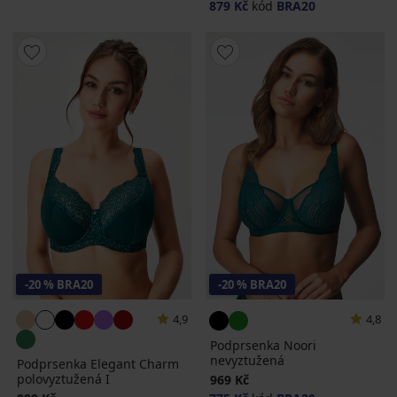
879 Kč
kód
BRA20
-20 % BRA20
-20 % BRA20
4,9
4,8
Podprsenka Noori
nevyztužená
Podprsenka Elegant Charm
polovyztužená I
969 Kč