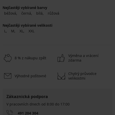
Nejčastěji vybírané barvy
béžová
černá
bílá
růžová
Nejčastěji vybírané velikosti
L
M
XL
XXL
Výměna a vrácení
8 % z nákupu zpět
zdarma
Chytrý průvodce
Výhodné poštovné
velikostmi
Zákaznická podpora
V pracovních dnech od 8:00 do 17:00
491 204 304