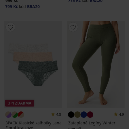
999 Kč
775 Kč
kód
BRA20
799 Kč
kód
BRA20
3+1 ZDARMA
4,8
4,9
3PACK Klasické kalhotky Lana
Zateplené Legíny Winter
Floral krajkové