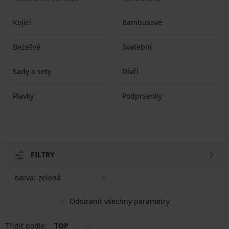
Kojicí
Bambusové
Bezešvé
Svatební
Sady a sety
Dívčí
Plavky
Podprsenky
FILTRY
barva:
zelená
Odstranit všechny parametry
Třídit podle:
TOP