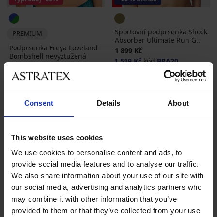
Sportovní podprsenka Shock
PREMIUM
Absorber Ultimate Run G...
Podprsenka Freya Loveland
1 899 Kč
Bombshell nevyztužená
1 519 Kč
kód
BRA20
Sleva
Původní cena
720 Kč
1 799 Kč
LIMITED
Consent
Details
About
This website uses cookies
We use cookies to personalise content and ads, to
provide social media features and to analyse our traffic.
We also share information about your use of our site with
our social media, advertising and analytics partners who
may combine it with other information that you’ve
provided to them or that they’ve collected from your use