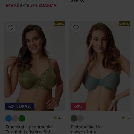
599 Kč
649 Kč
akce
3+1 ZDARMA
LIMITED
LIMITED
-20 % BRA20
-50%
4,8
5
Zmenšující podprsenka
Podprsenka Noa
Triumph Ladyform Soft
nevyztužená