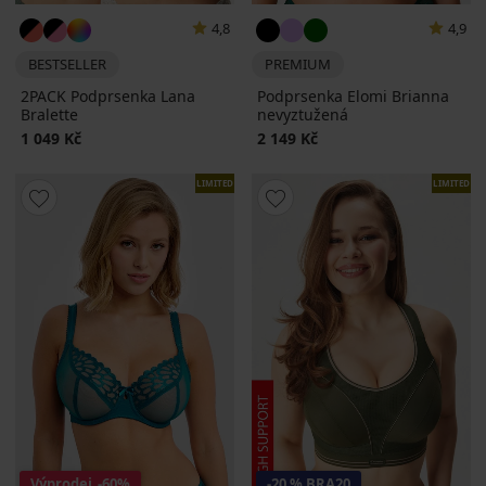
4,8
4,9
BESTSELLER
PREMIUM
2PACK Podprsenka Lana
Podprsenka Elomi Brianna
Bralette
nevyztužená
1 049 Kč
2 149 Kč
LIMITED
LIMITED
Výprodej
-60%
-20 % BRA20