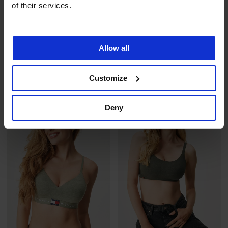
3+1 ZDARMA
of their services.
5
5
BESTSELLER
PREMIUM
Allow all
Podprsenka Elegant Charm
Tanga HUGO Red Label Lace
Push-Up s vyjímatelnými v...
729 Kč
akce
3+1 ZDARMA
1 149 Kč
Customize
Deny