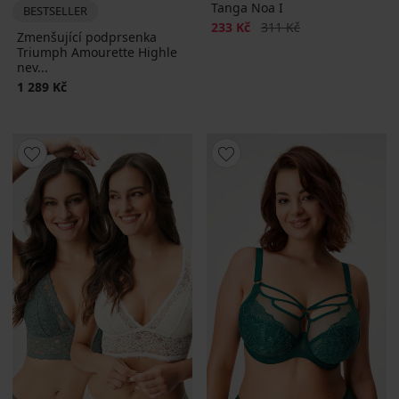
Tanga Noa I
BESTSELLER
Sleva
Původní cena
233 Kč
311 Kč
Zmenšující podprsenka
Triumph Amourette Highle
nev...
1 289 Kč