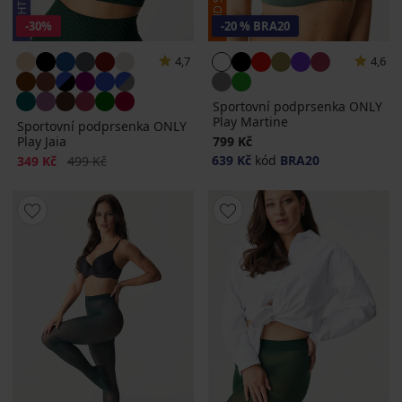
-30%
-20 % BRA20
4,7
4,6
Sportovní podprsenka ONLY
Play Martine
Sportovní podprsenka ONLY
Play Jaia
799 Kč
Sleva
Původní cena
639 Kč
kód
BRA20
349 Kč
499 Kč