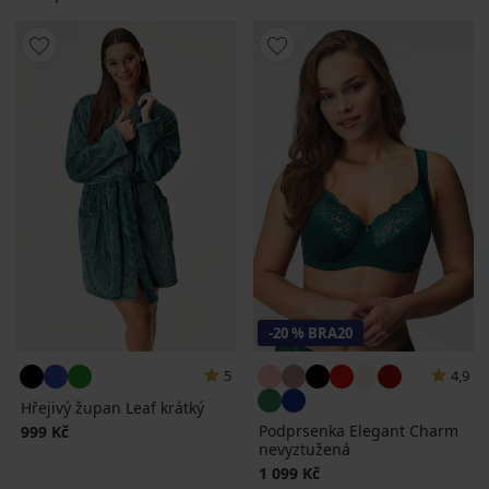
-20 % BRA20
5
4,9
Hřejivý župan Leaf krátký
Podprsenka Elegant Charm
999 Kč
nevyztužená
1 099 Kč