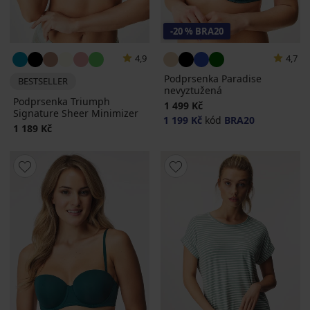
-20 % BRA20
4,9
4,7
Podprsenka Paradise
BESTSELLER
nevyztužená
Podprsenka Triumph
1 499 Kč
Signature Sheer Minimizer
1 199 Kč
kód
BRA20
1 189 Kč