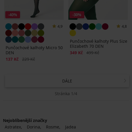
-40%
-30%
4,9
4,8
Punčochové kalhoty Plus Size
Elizabeth 70 DEN
Punčochové kalhoty Micro 50
Sleva
Původní cena
DEN
349 Kč
499 Kč
Sleva
Původní cena
137 Kč
229 Kč
DÁLE
Stránka 1/4
Nejoblíbenější značky
Astratex
Dorina
Rosme
Jadea