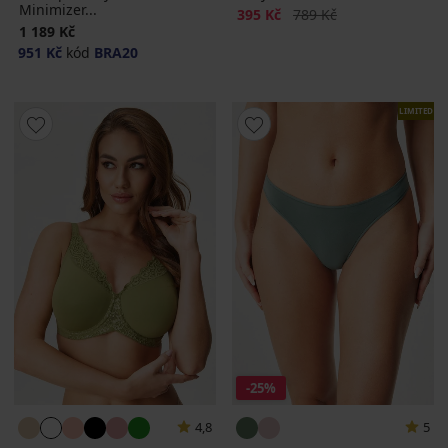
Minimizer...
Sleva
Původní cena
395 Kč
789 Kč
1 189 Kč
951 Kč
kód
BRA20
LIMITED
-25%
4,8
5