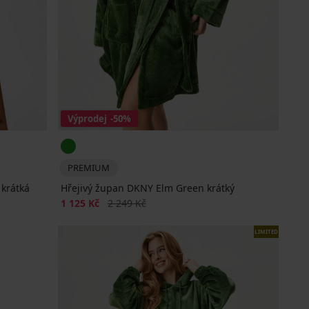
Výprodej
-50%
PREMIUM
 krátká
Hřejivý župan DKNY Elm Green krátký
Sleva
Původní cena
1 125 Kč
2 249 Kč
LIMITED