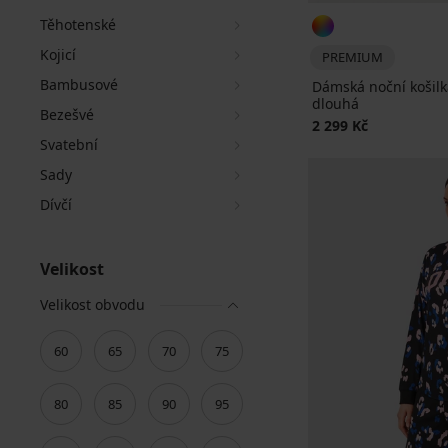
Těhotenské
Kojicí
PREMIUM
Bambusové
Dámská noční košil
dlouhá
Bezešvé
2 299 Kč
Svatební
Sady
Dívčí
Velikost
Velikost obvodu
60
65
70
75
80
85
90
95