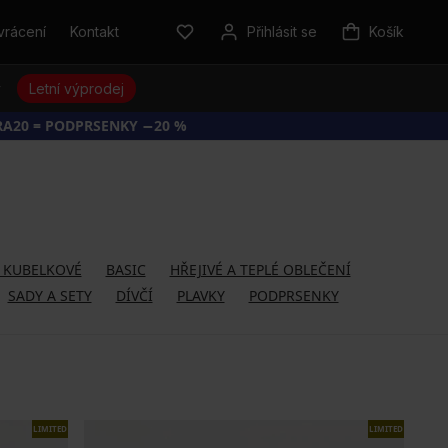
vrácení
Kontakt
Přihlásit se
Košík
y
Letní výprodej
RA20 = PODPRSENKY −20 %
Y KUBELKOVÉ
BASIC
HŘEJIVÉ A TEPLÉ OBLEČENÍ
SADY A SETY
DÍVČÍ
PLAVKY
PODPRSENKY
LIMITED
LIMITED