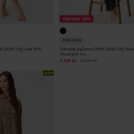
Výprodej
-30%
PREMIUM
le DKNY Fig Love NYC
Dámské pyžamo DKNY Bold City Stree
dlouhými no...
na
Sleva
Původní cena
2 309 Kč
3 299 Kč
LIMITED