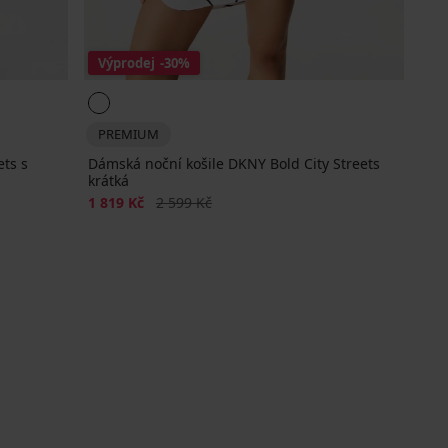
Výprodej
-30%
PREMIUM
ts s
Dámská noční košile DKNY Bold City Streets
krátká
Sleva
Původní cena
1 819 Kč
2 599 Kč