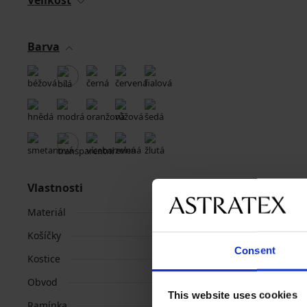
Velikost
Barva
Vlastnosti
Materiál
Košíčky
Consent
Kostice
Obvod
This website uses cookies
Ramínka