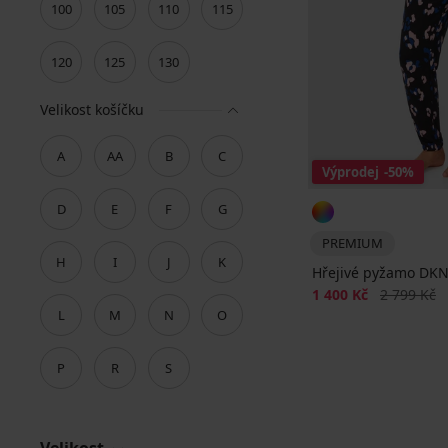
100
105
110
115
120
125
130
Velikost košíčku
A
AA
B
C
Výprodej
-50%
D
E
F
G
PREMIUM
H
I
J
K
Hřejivé pyžamo DKNY
Sleva
Původní ce
1 400 Kč
2 799 Kč
L
M
N
O
P
R
S