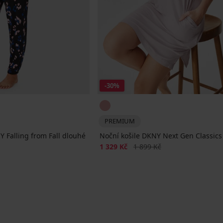
-30%
PREMIUM
 Falling from Fall dlouhé
Noční košile DKNY Next Gen Classics
na
Sleva
Původní cena
1 329 Kč
1 899 Kč