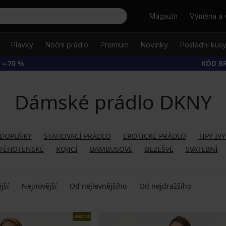
Hledat
Magazín
Výměna a 
Plavky
Noční prádlo
Premium
Novinky
Poslední kus
 −70 %
KÓD B
Dámské prádlo DKNY
 DOPLŇKY
STAHOVACÍ PRÁDLO
EROTICKÉ PRÁDLO
TIPY IV
TĚHOTENSKÉ
KOJICÍ
BAMBUSOVÉ
BEZEŠVÉ
SVATEBNÍ
jší
Nejnovější
Od nejlevnějšího
Od nejdražšího
LIMITED