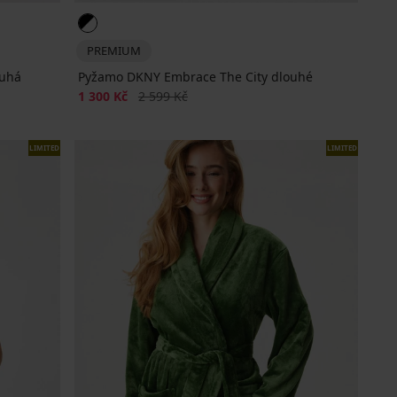
PREMIUM
ouhá
Pyžamo DKNY Embrace The City dlouhé
Sleva
Původní cena
1 300 Kč
2 599 Kč
LIMITED
LIMITED