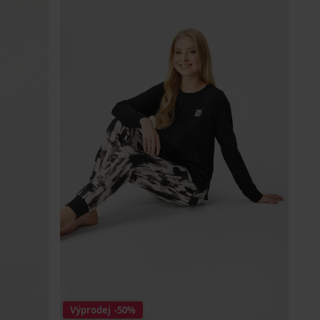
Výprodej
-50%