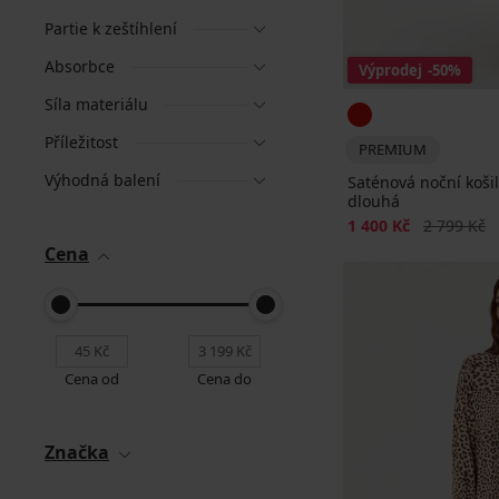
Partie k zeštíhlení
Absorbce
Výprodej
-50%
Síla materiálu
Příležitost
PREMIUM
Výhodná balení
Saténová noční koši
dlouhá
Sleva
Původní ce
1 400 Kč
2 799 Kč
Cena
Cena od
Cena do
Značka