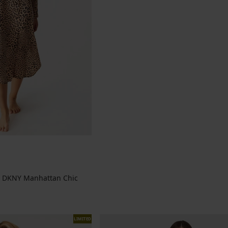
e DKNY Manhattan Chic
na
LIMITED