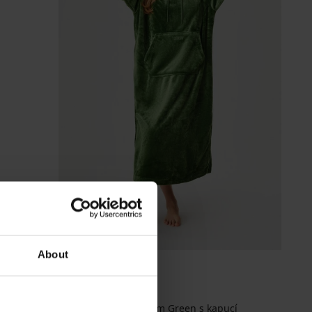
Výprodej
-50%
About
PREMIUM
Hřejivé šaty DKNY Elm Green s kapucí