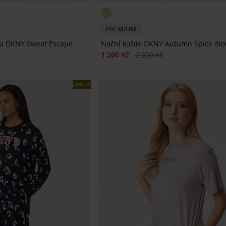
PREMIUM
ka DKNY Sweet Escape
Noční košile DKNY Autumn Spice dl
Sleva
Původní cena
1 200 Kč
2 399 Kč
LIMITED