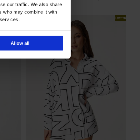
se our traffic. We also share
Sleva
Původní cena
1 075 Kč
2 149 Kč
ers who may combine it with
LIMITED
LIMITED
 services.
Allow all