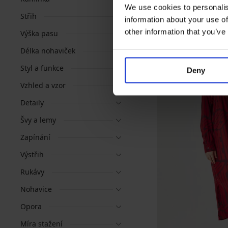
We use cookies to personalis
Střih
information about your use of
other information that you’ve
Výška pasu
Délka nohaviček
Styl a funkce
Deny
Vzhled a vzor
Detaily
Švy a lemy
Zapínání
Výstřih
Rukávy
Nohavice
Opora
Míra stažení