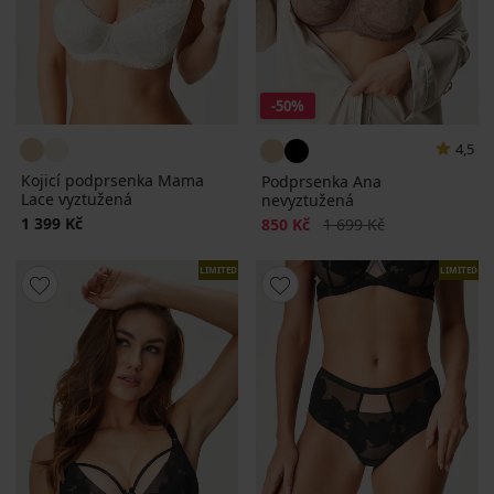
-50%
4,5
Kojicí podprsenka Mama
Podprsenka Ana
Lace vyztužená
nevyztužená
1 399 Kč
Sleva
Původní cena
850 Kč
1 699 Kč
LIMITED
LIMITED