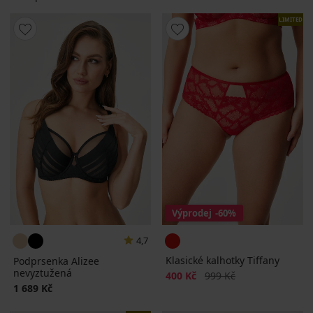
LIMITED
Výprodej
-60%
4,7
Klasické kalhotky Tiffany
Podprsenka Alizee
nevyztužená
Sleva
Původní cena
400 Kč
999 Kč
1 689 Kč