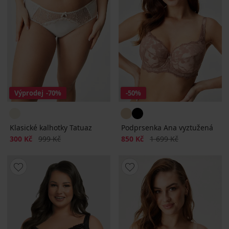
Výprodej
-70%
-50%
Klasické kalhotky Tatuaz
Podprsenka Ana vyztužená
Sleva
Původní cena
Sleva
Původní cena
300 Kč
999 Kč
850 Kč
1 699 Kč