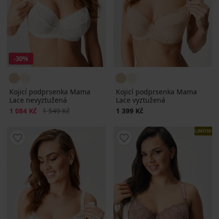
-30%
Kojicí podprsenka Mama
Kojicí podprsenka Mama
Lace nevyztužená
Lace vyztužená
Sleva
Původní cena
1 084 Kč
1 549 Kč
1 399 Kč
LIMITED