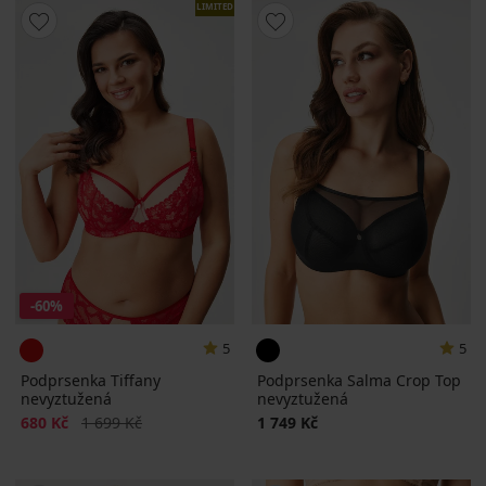
LIMITED
-60%
5
5
Podprsenka Tiffany
Podprsenka Salma Crop Top
nevyztužená
nevyztužená
Sleva
Původní cena
680 Kč
1 699 Kč
1 749 Kč