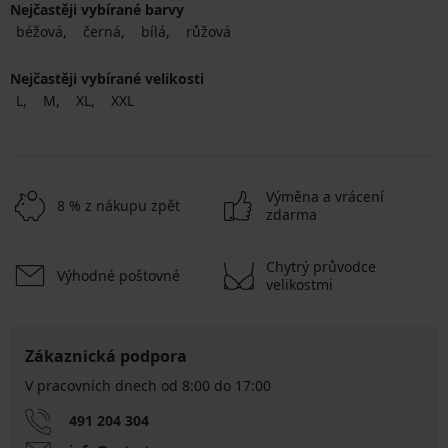
Nejčastěji vybírané barvy
béžová
černá
bílá
růžová
Nejčastěji vybírané velikosti
L
M
XL
XXL
Výměna a vrácení
8 % z nákupu zpět
zdarma
Chytrý průvodce
Výhodné poštovné
velikostmi
Zákaznická podpora
V pracovních dnech od 8:00 do 17:00
491 204 304