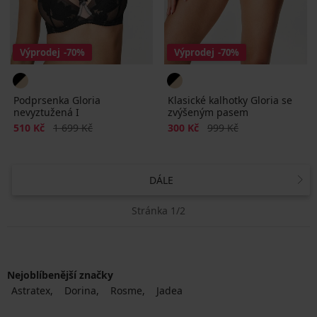
Výprodej
-70%
Výprodej
-70%
Podprsenka Gloria
Klasické kalhotky Gloria se
nevyztužená I
zvýšeným pasem
Sleva
Původní cena
Sleva
Původní cena
510 Kč
1 699 Kč
300 Kč
999 Kč
DÁLE
Stránka 1/2
Nejoblíbenější značky
Astratex
Dorina
Rosme
Jadea