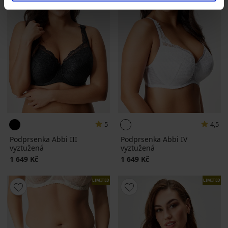
5
4,5
Podprsenka Abbi III
Podprsenka Abbi IV
vyztužená
vyztužená
1 649 Kč
1 649 Kč
LIMITED
LIMITED