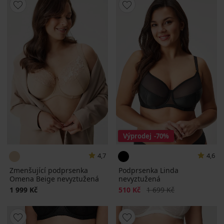
Výprodej
-70%
4,7
4,6
Zmenšující podprsenka
Podprsenka Linda
Omena Beige nevyztužená
nevyztužená
Sleva
Původní cena
1 999 Kč
510 Kč
1 699 Kč