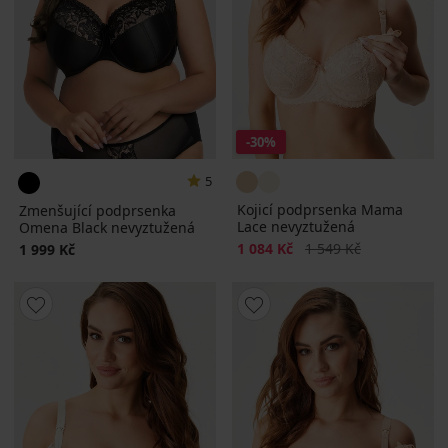
-30%
5
Kojicí podprsenka Mama
Zmenšující podprsenka
Lace nevyztužená
Omena Black nevyztužená
Sleva
Původní cena
1 084 Kč
1 549 Kč
1 999 Kč