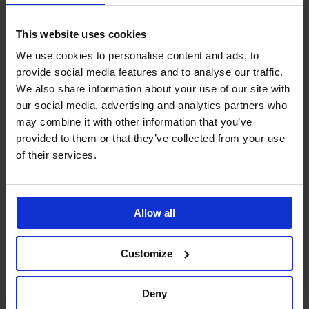
This website uses cookies
We use cookies to personalise content and ads, to
provide social media features and to analyse our traffic.
We also share information about your use of our site with
our social media, advertising and analytics partners who
may combine it with other information that you’ve
provided to them or that they’ve collected from your use
of their services.
Výprodej
-70%
5
4,8
Podprsenka Ksymena
Podprsenka Abbi II
Allow all
nevyztužená
vyztužená
Sleva
Původní cena
510 Kč
1 699 Kč
1 649 Kč
Customize
Deny