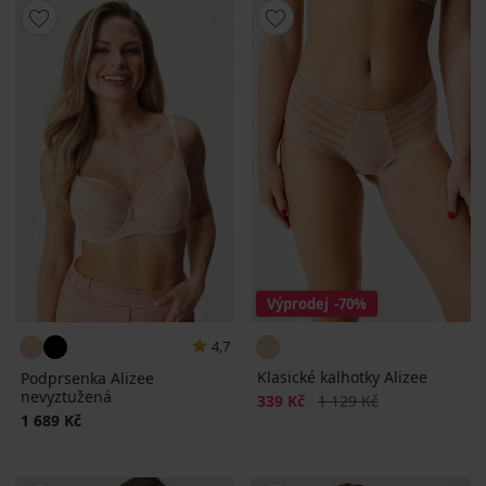
Výprodej
-70%
4,7
Klasické kalhotky Alizee
Podprsenka Alizee
nevyztužená
Sleva
Původní cena
339 Kč
1 129 Kč
1 689 Kč