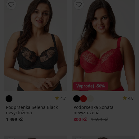
Výprodej
-50%
4,7
4,8
Podprsenka Selena Black
Podprsenka Sonata
nevyztužená
nevyztužená
Sleva
Původní cena
1 499 Kč
800 Kč
1 599 Kč