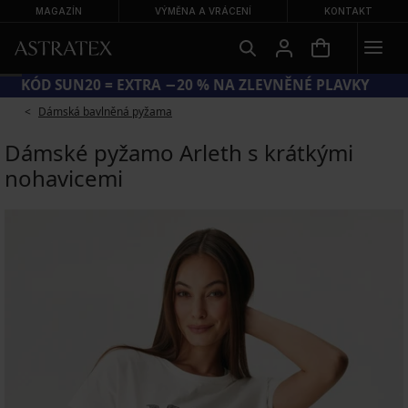
MAGAZÍN
VÝMĚNA A VRÁCENÍ
KONTAKT
KÓD SUN20 = EXTRA −20 % NA ZLEVNĚNÉ PLAVKY
VELKÝ LETNÍ VÝPRODEJ AŽ −70 %
Dámská bavlněná pyžama
Dámské pyžamo Arleth s krátkými
nohavicemi