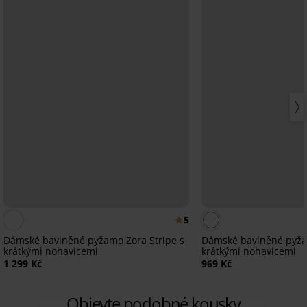
5
Dámské bavlněné pyžamo Zora Stripe s
Dámské bavlněné pyžamo Maxine s
krátkými nohavicemi
krátkými nohavicemi
1 299 Kč
969 Kč
Objevte podobné kousky