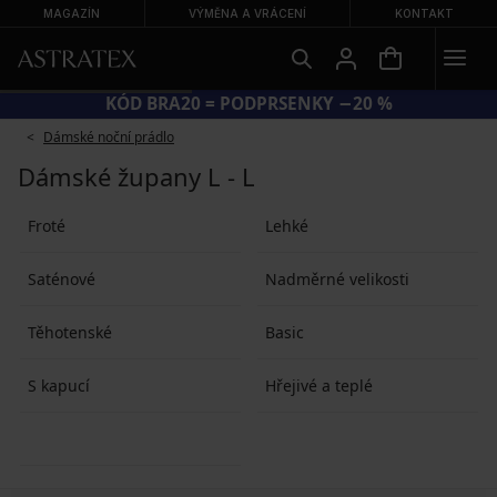
MAGAZÍN
VÝMĚNA A VRÁCENÍ
KONTAKT
KÓD BRA20 = PODPRSENKY −20 %
Dámské noční prádlo
Dámské župany L - L
Froté
Lehké
Saténové
Nadměrné velikosti
Těhotenské
Basic
S kapucí
Hřejivé a teplé