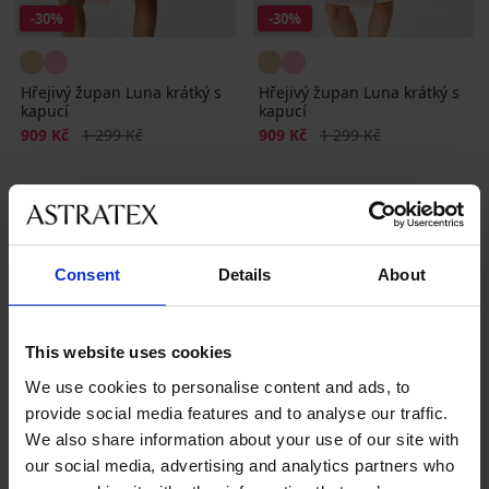
-30%
-30%
Hřejivý župan Luna krátký s
Hřejivý župan Luna krátký s
kapucí
kapucí
Sleva
Původní cena
Sleva
Původní cena
909 Kč
1 299 Kč
909 Kč
1 299 Kč
Consent
Details
About
Nejoblíbenější značky
This website uses cookies
Astratex
Diamond by Astratex
Dkaren Sp. z o.o.
L - L
We use cookies to personalise content and ads, to
provide social media features and to analyse our traffic.
Nejčastěji vybírané barvy
We also share information about your use of our site with
růžová
modrá
černá
smetanová
our social media, advertising and analytics partners who