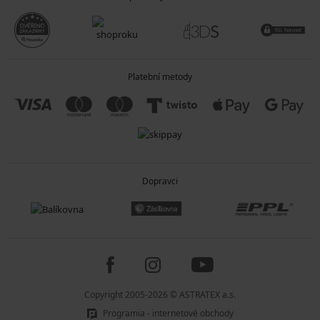
Vafle:
Materiál s charakteristickou plastickou strukturou
připomínající vafli. Vaflové župany jsou lehké, dobře prodyšné a
oblíbené zejména v létě nebo ve wellness prostředí.
Jaký materiál zvolit na léto a jaký na zimu?
V zimě
vás nejvíce zahřeje dámský župan z froté, mikroplyše, flanelu a
Platební metody
fleecu. Mějte ho vždy při ruce v koupelně nebo u postele, ať se vyhnete
prochladnutí.
Ve vyšších teplotách
to chce lehký a tenký materiál, takže sáhněte po
viskóze, saténu a mikrovláknu. Letní župan vás má příjemně pohladit po
kůži, ale ne zahřát.
Pro celoroční období
doporučujeme bavlnu nebo vaflovou strukturu.
Barva
Dopravci
Každá barva má něco do sebe. Neexistuje jedna perfektní, záleží na
vašem vkusu. V nabídce najdete župany v
bílé
,
růžové
,
černé
,
šedé
i
fialové
barvě
. Jednobarevné i vícebarevné.
Copyright 2005-2026 © ASTRATEX a.s.
Programia - internetové obchody