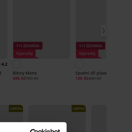
1+1 ZDARMA
1+1 ZDARMA
Výprodej
Výprodej
Sleva -50%
Sleva -70%
4,2
4,
d
Bikiny Mene
Spodní díl plavek Neha Red
395 Kč
789 Kč
135 Kč
449 Kč
LIMITED
LIMITED