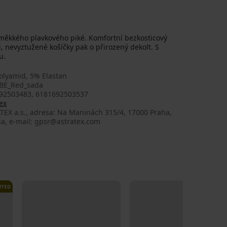
ěkkého plavkového piké. Komfortní bezkosticový
u, nevyztužené košíčky pak o přirozený dekolt. S
u.
olyamid, 5% Elastan
BE_Red_sada
92503483, 6181692503537
ex
TEX a.s., adresa: Na Maninách 315/4, 17000 Praha,
ia, e-mail: gpsr@astratex.com
ITED
LIMITED