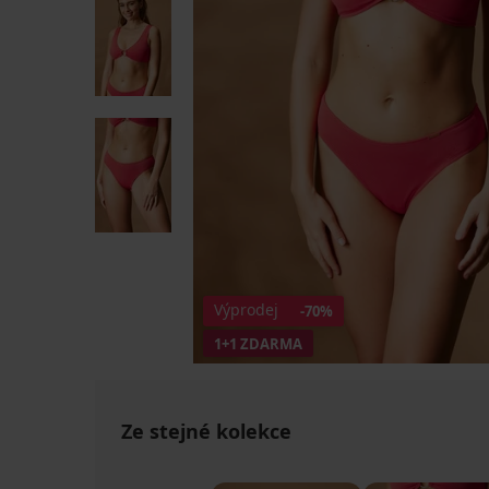
Výprodej
-70%
1+1 ZDARMA
Ze stejné kolekce