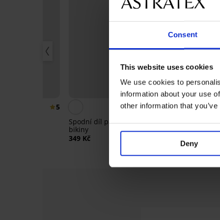
Consent
This website uses cookies
1+1 ZDARMA
We use cookies to personalis
Výprodej
information about your use of
Sleva -50%
other information that you’ve
5
4,8
ukně s všitým
Spodní díl plavek Universal
Horní díl plav
ílem
bikiny
275 Kč
550 Kč
349 Kč
Deny
Výprodej
Výprodej
Výprodej
-70%
Výprodej
-70%
-30%
-30%