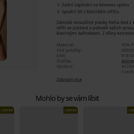
Zadní zapínání na kovovou sponu
Spodní díl v klasickém střihu
Dámské dvoudílné plavky Neha Red z m
střih se postará o pohodlí vašich prso
klasickými kalhotkami. Z dílny Astratex
Materiál
95% P
Kód položky
3003Y
EAN
61816
Značka
Astrat
Výrobce
ASTRA
Czech
Zobrazit více
Mohlo by se vám líbit
LIMITED
LIMITED
LIM