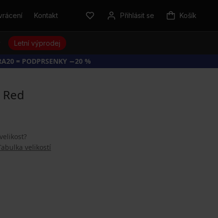
vrácení
Kontakt
Přihlásit se
Košík
y
Letní výprodej
RA20 = PODPRSENKY −20 %
a Red
velikost?
Tabulka velikostí