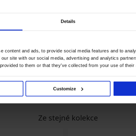
Details
e content and ads, to provide social media features and to analy
Sleva -20%
Sleva -50%
 our site with our social media, advertising and analytics partn
 provided to them or that they’ve collected from your use of their
5
5
ek Dericia Red
Spodní díl plavek Universal
Spodní díl plavek 
klasické se zvýšeným pasem
400 Kč
799 Kč
279 Kč
349 Kč
Customize
Ze stejné kolekce