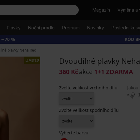
Hledat
Magazín
Výměna a 
Plavky
Noční prádlo
Premium
Novinky
Poslední kus
 −70 %
KÓD B
ílné plavky Neha Red
Dvoudílné plavky Neh
LIMITED
360 Kč
akce
1+1 ZDARMA
Zvolte velikost vrchního dílu
Jakou 
Zvolte velikost spodního dílu
Vyberte barvu: