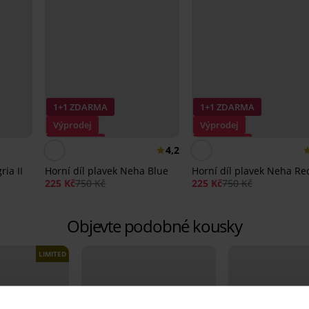
1+1 ZDARMA
1+1 ZDARMA
Výprodej
Výprodej
Sleva -70%
Sleva -70%
4,2
ia II
Horní díl plavek Neha Blue
Horní díl plavek Neha Re
225 Kč
750 Kč
225 Kč
750 Kč
Objevte podobné kousky
LIMITED