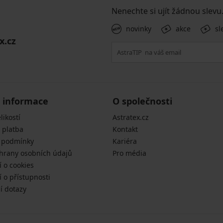
Nenechte si ujít žádnou slevu
novinky
akce
sl
x.cz
 informace
O společnosti
likostí
Astratex.cz
 platba
Kontakt
 podmínky
Kariéra
hrany osobních údajů
Pro média
í o cookies
 o přístupnosti
í dotazy