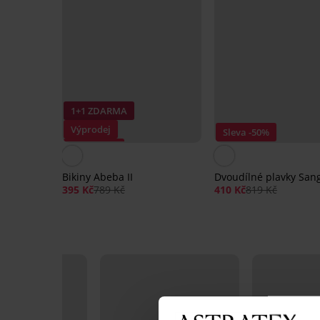
1+1 ZDARMA
Výprodej
Sleva -50%
Sleva -50%
Bikiny Abeba II
Dvoudílné plavky Sangr
395 Kč
789 Kč
410 Kč
819 Kč