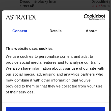
Dvoudílné plavky Imani
Dvoudílné 
1 989 Kč
267 Kč
889 K
Objevte podobné kousky
Consent
Details
About
LIMITED
This website uses cookies
We use cookies to personalise content and ads, to
provide social media features and to analyse our traffic.
We also share information about your use of our site with
our social media, advertising and analytics partners who
may combine it with other information that you’ve
provided to them or that they’ve collected from your use
of their services.