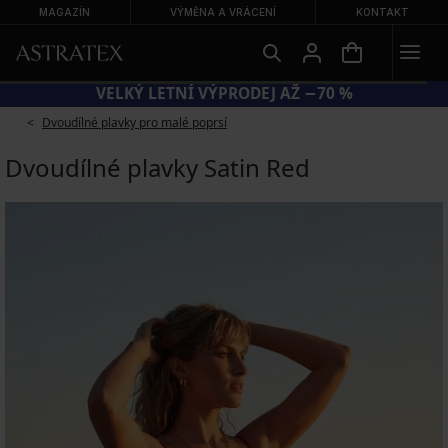
MAGAZÍN
VÝMĚNA A VRÁCENÍ
KONTAKT
KÓD BRA20 = PODPRSENKY −20 %
Dvoudílné plavky pro malé poprsí
Dvoudílné plavky Satin Red