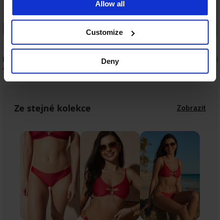
Allow all
Sleva -50%
Sleva -30%
Customize
Dvoudílné plavky Sangria II
Horní díl plavek Satin 
Deny
410 Kč
413 Kč
819 Kč
590 Kč
Ze stejné kolekce
Zobrazit