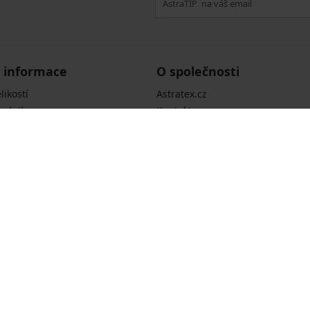
 informace
O společnosti
likostí
Astratex.cz
 platba
Kontakt
 podmínky
Kariéra
hrany osobních údajů
Pro média
í o cookies
 o přístupnosti
í dotazy
Dopravci
Zboží vždy v pořádku a včas