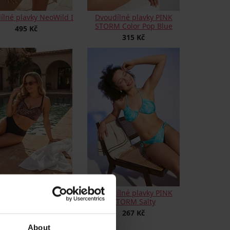
ílné plavky NeoWild I
Dvoudílné plavky PINK
STORM Color Pop Blue
495 Kč
315 Kč
lné plavky Desert Gold
Dvoudílné plavky PINK
STORM Salty
1 602 Kč
267 Kč
About