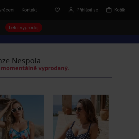
vrácení
Kontakt
Přihlásit se
Košík
y
Letní výprodej
nze Nespola
je momentálně vyprodaný.