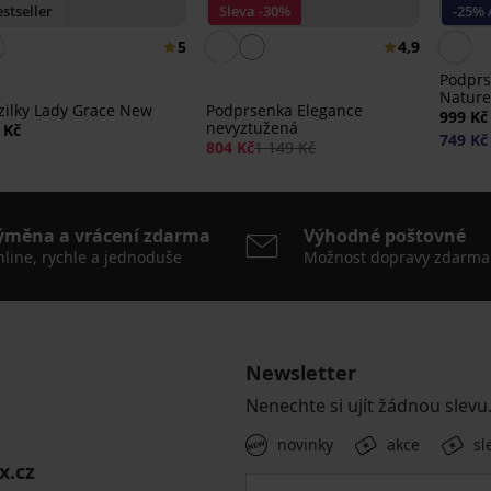
stseller
Sleva -30%
-25% 
5
4,9
Podprs
Nature
zilky Lady Grace New
Podprsenka Elegance
999 Kč
nevyztužená
 Kč
749 Kč
804 Kč
1 149 Kč
ýměna a vrácení zdarma
Výhodné poštovné
line, rychle a jednoduše
Možnost dopravy zdarma
Newsletter
Nenechte si ujít žádnou slevu
novinky
akce
sl
x.cz