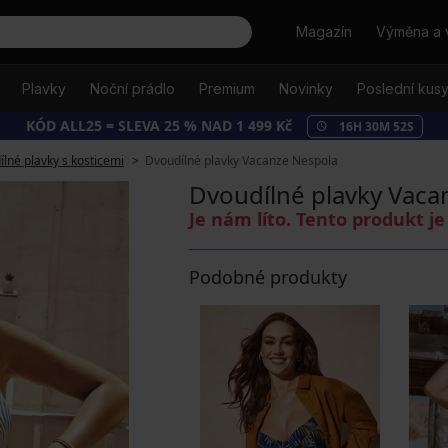
Hledat
Magazín
Výměna a 
Plavky
Noční prádlo
Premium
Novinky
Poslední kus
KÓD ALL25 = SLEVA 25 % NAD 1 499 Kč
16
H
30
M
51
S
lné plavky s kosticemi
Dvoudílné plavky Vacanze Nespola
Dvoudílné plavky Vaca
Je nám líto. Tento produkt 
Podobné produkty