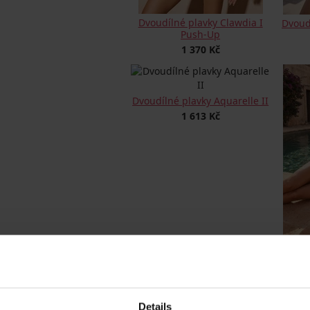
Dvoudílné plavky Clawdia I
Dvoud
Push-Up
1 370 Kč
Dvoudílné plavky Aquarelle II
1 613 Kč
Dvoudí
Details