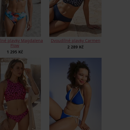
lné plavky Magdalena
Dvoudílné plavky Carmen
Flow
2 289 Kč
1 295 Kč