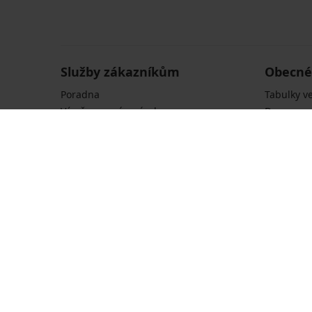
Služby zákazníkům
Obecné
Poradna
Tabulky ve
Výměna a vrácení zdarma
Doprava a
Reklamace
Obchodní
Zásady oc
Prohlášen
Prohlášení
Nejčastějš
Platební metody
Podporujeme oblíbené platební metody