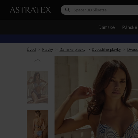
Dámské
Pánské
Úvod
Plavky
Dámské plavky
Dvoudílné plavky
Dvoudí