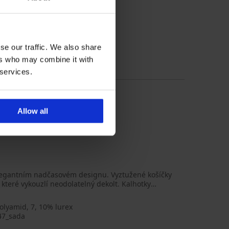
se our traffic. We also share
ers who may combine it with
 services.
Allow all
legantním nadčasovém designu. Vyztužené košíčky
 které vykouzlí neodolatelný dekolt. Kalhotky
olyamid, 7, 10% lurex
47_sada