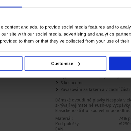
Dvoudílné plavky DIVA by IVA
Black
1 831 Kč
e content and ads, to provide social media features and to analy
 our site with our social media, advertising and analytics partn
PREMIUM
 provided to them or that they’ve collected from your use of their
POPIS
Kalhotková část klasického střihu
Customize
Vyztužené košíčky
Vyjímatelné Push-Up vycpávky
S kosticemi
Zavazování za krkem a v zadní části
Dámské dvoudílné plavky Nespola v e
skrývají vyjímatelné Push-Up vycpávky,
klasického střihu jsou velmi pohodlné.
Materiál
74% p
Kód položky
VI230
EAN
,