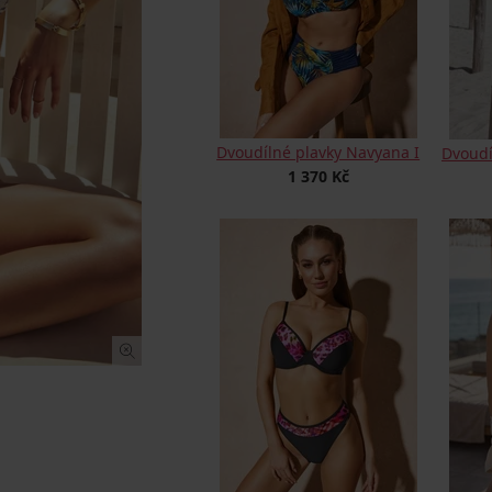
Dvoudílné plavky Navyana I
Dvoudí
1 370 Kč