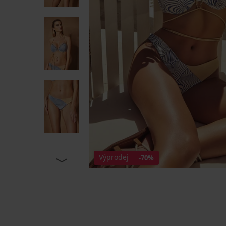
Výprodej
-70%