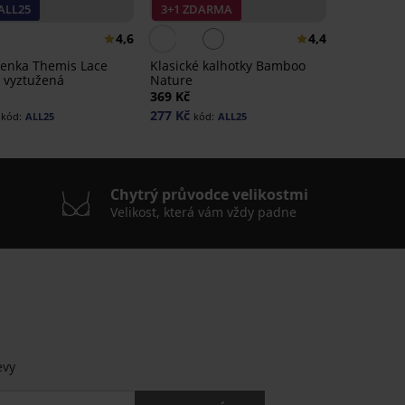
ALL25
3+1 ZDARMA
4,6
4,4
enka Themis Lace
Klasické kalhotky Bamboo
 vyztužená
Nature
369 Kč
277 Kč
kód:
ALL25
kód:
ALL25
Chytrý průvodce velikostmi
Velikost, která vám vždy padne
.
evy